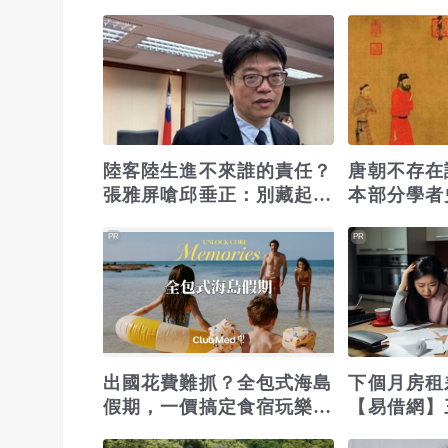
麼看這裡
管教 卻傳
護
陸客陸生進不來誰的責任？
唐朝不存在
張雅屏嗆邱垂正：別藏起台
本部分學者
灣這把鑰匙
直接提出
PR
PR
出國花費難抓？全包式海島
下個月房租
假期，一價搞定食宿玩樂，
【易借網】
省錢更省心！
之急