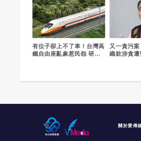
有位子卻上不了車！台灣高
又一貪污案
鐵自由座亂象惹民怨 研議
織欽涉貪遭
限量措施
關於愛傳