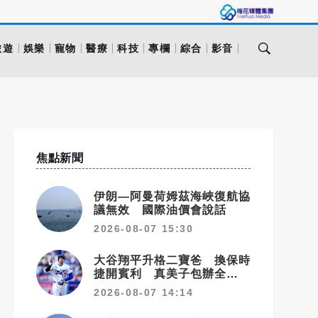
旅遊
娛樂
寵物
醫療
科技
專欄
綜合
影音
焦點新聞
伊朗—阿曼荷姆茲海峽復航協
議無效 國際油價會說話
2026-08-07 15:30
大谷翔平升格二寶爸 換保時
捷開賓利 真美子包辦全家飲
食
2026-08-07 14:14