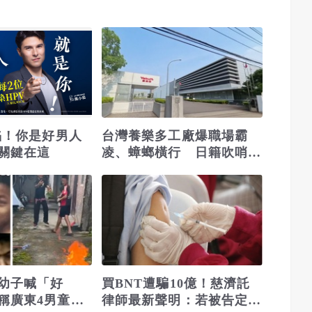
淪陷！你是好男人
台灣養樂多工廠爆職場霸
關鍵在這
凌、蟑螂橫行 日籍吹哨者
反被調查罹憂鬱症
幼子喊「好
買BNT遭騙10億！慈濟託
稱廣東4男童送
律師最新聲明：若被告定