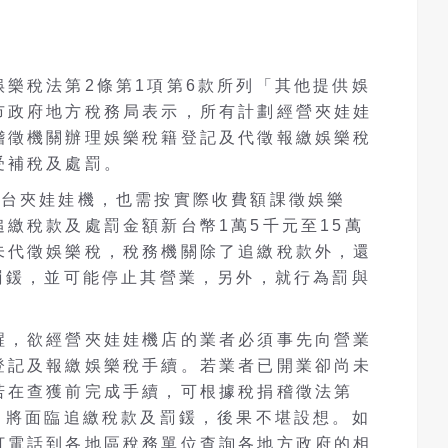
樂稅法第2條第1項第6款所列「其他提供娛
市政府地方稅務局表示，所有計劃經營夾娃娃
稽徵機關辦理娛樂稅籍登記及代徵報繳娛樂稅
受補稅及處罰。
1台夾娃娃機，也需按實際收費額課徵娛樂
繳稅款及處罰金額新台幣1萬5千元至15萬
未代徵娛樂稅，稅務機關除了追繳稅款外，還
罰鍰，並可能停止其營業，另外，就行為罰與
醒，欲經營夾娃娃機店的業者必須事先向營業
登記及報繳娛樂稅手續。若業者已開業卻尚未
若在查獲前完成手續，可根據稅捐稽徵法第
，將面臨追繳稅款及罰鍰，後果不堪設想。如
打電話到各地區稅務單位查詢各地方政府的相