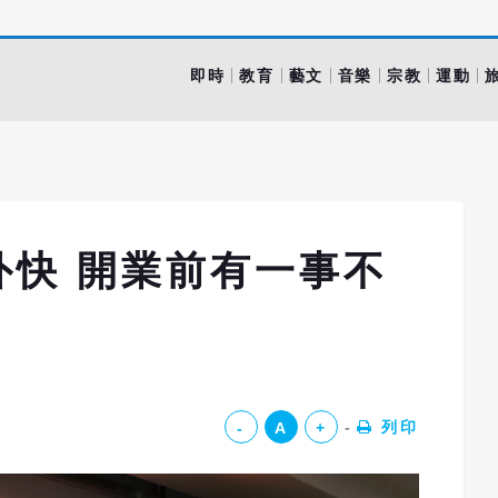
即時
教育
藝文
音樂
宗教
運動
外快 開業前有一事不
列印
-
A
+