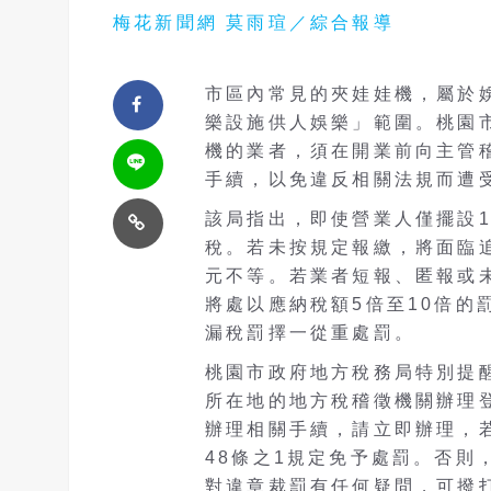
梅花新聞網 莫雨瑄／綜合報導
市區內常見的夾娃娃機，屬於娛
樂設施供人娛樂」範圍。桃園
機的業者，須在開業前向主管
手續，以免違反相關法規而遭
該局指出，即使營業人僅擺設
稅。若未按規定報繳，將面臨追
元不等。若業者短報、匿報或
將處以應納稅額5倍至10倍的
漏稅罰擇一從重處罰。
桃園市政府地方稅務局特別提
所在地的地方稅稽徵機關辦理
辦理相關手續，請立即辦理，
48條之1規定免予處罰。否則
對違章裁罰有任何疑問，可撥