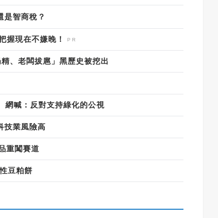
還是智商稅？
，把握現在不嫌晚！
奶精、老闆拔扈」黑歷史被挖出
 網喊：反對支持綠化的公視
科技業風險高
品重闖賽道
能性豆粕餅