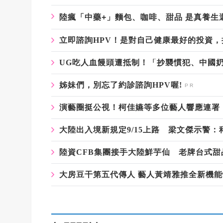
陸瘋「中藥+」麵包、咖啡、甜品 是真養生
立即諮詢HPV！是對自己健康最好的投資
UG吃人血饅頭遭抵制！「抄襲慣犯、中國
姊妹們，別忘了約診諮詢HPV喔!
演藝圈挺公視！柯佳嬿等多位藝人響應連署
大陸出入境新規定9/15上路 梁文傑示警：
陸資CFB集團接手大陸鮮芋仙 老牌台式甜
大房豆干第五代傳人 藝人黃靖雅推全新機