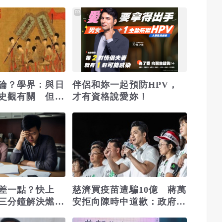
全村鍾氏封村保
罪 保留民事請求賠償
PR
論？學界：與日
伴侶和妳一起預防HPV，
史觀有關 但非
才有資格說愛妳！
差一點？快上
慈濟買疫苗遭騙10億 蔣萬
三分鐘解決燃眉
安拒向陳時中道歉：政府若
採購足夠疫苗不需民間出力