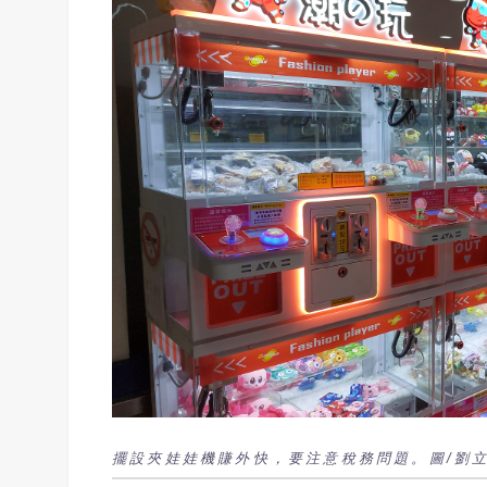
擺設夾娃娃機賺外快，要注意稅務問題。圖/劉