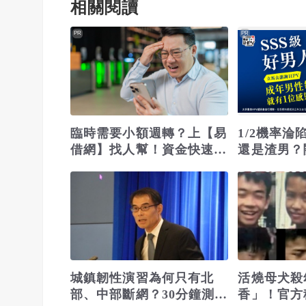
相關閱讀
PR
PR
臨時需要小額週轉？上【易
1/2機率
借網】找人幫！資金快速到
還是渣男？
位
城鎮韌性演習為何只有北
活燒母犬殺
部、中部斷網？30分鐘測什
香」！官方