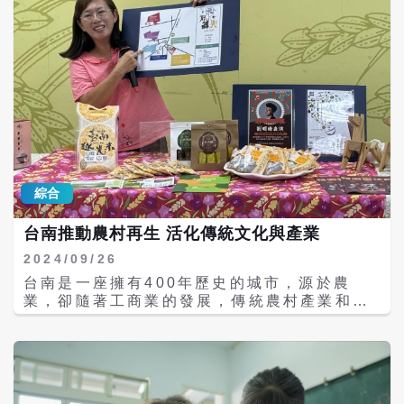
公園，並以112公里長的自行車道串連基隆
河、淡水河、雙溪、新店溪與景美溪。水利處
致力於讓民眾感受水岸美景，將河濱公園轉變
為不僅是防洪設施，更是民眾休閒遊憩的理想
場所。 在這個秋季限定的活動中，公園內綠意
盎然的草地與浪漫的橘粉色花叢交織成趣。
「心心相印」與「白色教堂」等廣場意象坐落
於「白色幸福廣場」，為遊客提供了舒適的休
憩空間。秋天的涼爽氣候更是邀請情侶、夫
妻、親子及朋友們一同來此享受美好時光。
《秋好舞台》在9月28日和29日的演出中，音
綜合
樂風格清新浪漫。知名樂團「好樂團」將帶來
成名曲《他們說我是沒有用的年輕人》，傳遞
台南推動農村再生 活化傳統文化與產業
著年輕一代的心聲，深受觀眾喜愛。此外，現
場還有「Joyce就以斯」等熱門曲目，表演者
2024/09/26
如呂允與鄒序則以其感性創作，為現場注入更
台南是一座擁有400年歷史的城市，源於農
多活力。這兩天的演出可謂是年輕音樂愛好者
業，卻隨著工商業的發展，傳統農村產業和文
的一場饗宴。 此次《2024秋OUT音樂節》為
化逐漸式微。為了維護農村的傳統產業及文
首次擴大舉辦，由台北自來水事業處與水利
化，台南市政府農業局與農業部農村發展及水
處、商業處合作，共設置6大3小共9座舞台，
土保持署攜手推動農村再生計畫，透過年度執
吸引了100組國內外藝人參與。活動從台北市
行方案，活化在地農村產業，復興傳統文化，
思源街出發，延伸至永福橋下，映入眼簾的
並打造農村社會的新價值。 台南市長黃偉哲指
《橋到好》小舞台成為《秋好舞台》的入口，