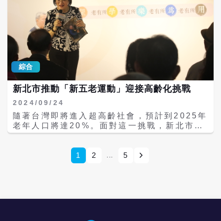
共融的共事平台，進一步建立跨世代合作的環
了資助此次音樂祭，還在現場設置了防詐宣導
境。 藝術教育推廣講師周妮萱表示，長者展現
站，向民眾宣傳求職詐騙、網路購物以及網路
出的活力與積極性令人驚訝。他指出，長者對
交友等常見詐騙手法，旨在提高青少年對金融
詩畫創作有相當的見解，能夠以獨特的方式表
安全的認識與防範能力。 勵馨基金會指出，自
達情感，並且對文字的掌握能力各具特色，這
2013年至今，儘管台灣女孩逐漸具備性別平等
使得他們的創作作品充滿立體感。 國美館希望
的概念，但在日常生活中仍面臨諸多挑戰。隨
透過「藝術創齡行動計畫」將文化的觸角延伸
綜合
著性別平等教育的推廣，勵馨發現許多女孩在
至中部各個市鎮，並以數位賦能提升樂齡者的
實踐中遭遇困難，並且在不同行業和性別間的
社會互動與自信，使其融入當代環境。
新北市推動「新五老運動」迎接高齡化挑戰
世代交替中，面臨著不同的問題。 青少年在家
庭、友情、戀愛關係、性別探索、外貌及情緒
2024/09/24
困擾、數位焦慮以及網路暴力等方面，都可能
隨著台灣即將進入超高齡社會，預計到2025年
遭遇他人對自我價值的挑戰。勵馨基金會透過
老年人口將達20%。面對這一挑戰，新北市引
對全台社工服務經驗的整合，設計了此次音樂
入專家意見，提出「新五老運動」，以「老有
祭的主題，聚焦於「關係焦慮」、「數位性別
所用、老有所為、老有所學、老有所樂、老有
暴力」、「性別探索」和「身心困擾」等議
所望」為核心理念，重塑對老年生活的認知。
1
2
5
...
題，以協助青少年在這些困境中建立自我認同
新北市社會局長李美珍強調，這一運動旨在提
與自信，並擴展他們的選擇和可能性。 在音樂
升老年人的生活品質，並指出「心境的不老」
祭上，除了精彩的音樂表演，還安排了互動活
是關鍵。由於小家庭化的趨勢，許多長輩與兒
動，讓參加者可以分享他們的故事和感受，建
孫分居，建立良好的家庭與社區聯繫變得愈加
立共鳴和支持。勵馨基金會希望透過這樣的活
重要。 目前，新北市已在各里設立銀髮俱樂部
動，讓青少年感受到社會的關懷，並激發他們
及社區照顧關懷據點，推動共餐、健康活動及
勇敢面對生活中的各種挑戰。 新光銀行在活動