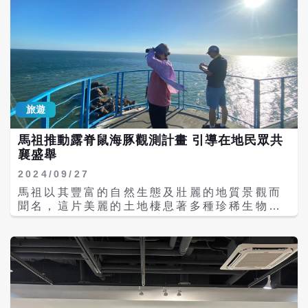
並體會工藝中「用」與「美」的巧妙結合。 國
立台灣工藝研究發展中心的前身由被譽為「台
灣工藝之父」的顏水龍於1954年創辦的南投縣
工藝研究班發展而來。顏水龍一生致力於推廣
生活工藝，主張「工藝不只是生產傳統的樣式
與製品，而是要徹底考慮現代人的生活方式，
生產生活的工藝品。」這一理念至今仍深深影
響著當代的工藝發展。 此次展覽的六大展區涵
旅遊
蓋了金屬工藝的多樣性與深度。從「金工印
象」展區中展示的台灣街道上常見的鐵窗花開
馬祖推動露脊鼠海豚觀測計畫 引導在地民眾共
始，展現了城市日常中的工藝之美。隨後，
襄盛舉
「用之美」展區進一步探討了工藝精神和功能
美之間的關係。「花與器的日常」展區則展出
2024/09/27
工藝中心鶯歌分館金工人才培訓課程的成果，
馬祖以其豐富的自然生態及壯麗的地質景觀而
讓觀眾感受金屬與花藝的融合。 另外，展覽也
聞名，這片美麗的土地棲息著多種珍稀生物，
特別設置了「形、色、質之美」展區，展示金
其中最為人所知的便是露脊鼠海豚。為了提升
屬材質的多重面貌，以及「未來之美」展區，
對這個珍稀物種的了解，連江縣政府產業發展
結合了傳統材料技術與當代科技的創新應用。
處在海洋保護署的指導下，委託專業研究團隊
觀眾在此可見到金屬工藝在現代設計中的創新
展開鯨豚陸地觀測計畫，並持續監測當地環境
思維與突破。 更具互動性的「來支夏日花神
與鯨豚的生存狀況。 自今年3月起，研究團隊
籤」AR展區，透過掃描QR碼，觀眾可以輕鬆
開始招募熱愛鯨豚生態的馬祖在地居民及工作
拍攝展品並獲得幸運花神籤，增添了展覽的趣
者，組成陸地觀測團隊，共同進行露脊鼠海豚
味性和參與感。這樣的設計不僅使民眾更深入