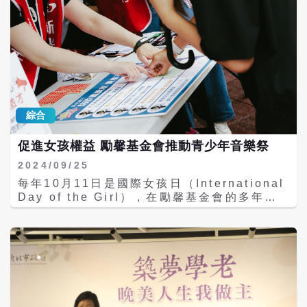
（AI）技術，引導長者進行讀詩、創作詩歌等
將統籌台南市多個農村社區的特色活動，計劃
活動。活動的設計不僅讓長者體驗生成式藝術
於9月28日至29日、10月5日至6日等日期舉
的魅力，還透過青銀共創機制，營造跨世代的
辦一至兩日的遊程，帶領參加者體驗台南的新
合作共生場域，讓年長者在數位科技的脈動中
風貌。台南市政府期待通過這些活動，不僅能
找到屬於自己的位置。 「藝術創齡行動計畫」
夠喚醒人們對傳統文化的認識，更能促進社區
通過藝術作為媒介，讓樂齡長者的豐富生命經
的經濟發展，為在地產業注入新生機。
驗與多樣化的藝術型態交織。此次課程與南投
草屯的台灣基督長老教會合作，以「心的小旅
綜合
行」為主題，深入探討生命中的各種議題。參
與者將運用國美館的數位典藏系統中的藝術作
促進女孩權益 勵馨基金會推動青少年音樂祭
品，連結他們對家鄉、家人及寵物的情感記
憶，並透過讀畫詩（Ekphrasis poetry）來
2024/09/25
表達自己的情感。 參與的長者將利用AI工具，
每年10月11日是國際女孩日（International
將他們的創意轉化為音樂、圖畫、詩歌等藝術
Day of the Girl），在勵馨基金會的多年倡
形式，體驗成為「詩人」與「數位畫家」的樂
議下，自2013年起，政府也將此日定為「台灣
趣。這樣的過程不僅讓長者感受到創作的喜
女孩日」，明確表達對於維護和提升女孩權益
悅，也讓他們重新探索自我表達的方式。 此次
的承諾。今年，勵馨基金會進一步轉型，在台
課程還特別引入青銀共創的機制，除了樂齡者
北西門紅樓廣場舉辦「這我！Its My Day！青
外，還有中部在地的大學生參與，打破了傳統
少年音樂祭」，旨在延續女孩日的精神，並為
上認為年輕世代僅是服務提供者的觀念。透過
青少年創造一個表達自我的平台。 此次音樂祭
這樣的合作，促進了長輩與年輕人之間的對
不僅是一場音樂盛會，還針對青少年現況的深
話、同理心及合作，讓藝術創齡行動成為平等
刻關注。新光銀行作為活動的長期支持者，除