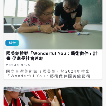
出，這座城市不僅擁有豐富的古蹟，還蘊含了
象徵著沿著永福橋走向秋季的美好時光。8組
多樣的農村特色文化。然而，隨著時代的變
年輕創作藝人自彈自唱，為即將進入古亭河濱
遷，農村文化與產業逐漸衰退，政府有責任通
公園的觀眾提前暖身，帶來清新的音樂享受。
過農村再生，讓農村社區再次煥發生機。他希
望透過舉辦在地特色活動，鼓勵民眾前往當
地，讓年輕一代了解並珍惜在地文化，從而激
發他們對故鄉的認同感，吸引更多在外遊子返
鄉發展，推動農村的永續發展，為台南帶來更
多的經濟效益。 農業局代理局長陳仲杰強調，
綜合
每年農業局與農業部農村發展及水土保持署協
同輔導農村社區，凝聚社區共識，透過農村再
國美館推動「Wonderful You：藝術做伴」計
生讓居民更深入了解家鄉特色，並將當地特產
畫 促進長社會連結
與文化打造為新的亮點，為傳統農村注入新活
力，達成永續發展的目標。 此外，台南市也將
2024/09/25
舉辦多場特色活動。9月28日至29日，後壁區
國立台灣美術館（國美館）於2024年推出
的頂長社區將舉辦「食在好蒔光食農體驗活
「Wonderful You：藝術做伴國美館藝術創
動」，活動中，參加者可以透過社區宋江廊道
齡計畫」，旨在設計多元的藝術創齡行動課
了解在地文化，並在合鴨藝術園區體驗食農教
程，促進長者與社會的緊密連結。透過藝術的
育，晚間還會安排傳統米食料理的饗宴。10月
力量，計畫期望打破樂齡長者的數位藩籬，讓
5日下午2時，崁頂社區將舉辦「射火馬文化產
他們能夠積極參與當代文化生活。 此次計畫特
業行銷推廣活動」，結合放火馬的重要無形文
別設計了「數位 AI 生成藝術」課程，利用國
化資產、社區巡禮及特色米食晚宴，讓更多人
美館的數位典藏作品作為素材，結合人工智慧
感受台南獨特的文化魅力。 白河區草店社區則