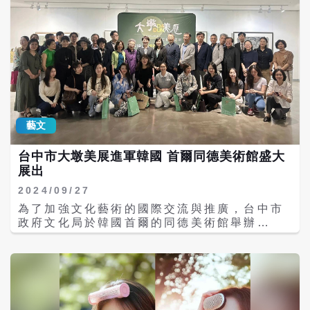
的觀測活動。這些志願者的加入不僅豐富了研
了解金屬工藝的多樣性，也提升了展覽的互動
究資料的多樣性，也加深了社區對露脊鼠海豚
性。 在當代金屬工藝創作中，台灣的工藝家們
及其生活環境的了解。 參與這項計畫的當地居
受到國際設計思潮的啟發，展現了對環境與社
民中，來自台灣的雅涵便是其中一位。這是她
會責任的重視。不再僅限於使用貴金屬，許多
第一次參與鯨豚相關的研究，平時她也積極參
創作者開始運用可回收材料，並融入ESG理
加馬祖的地質導覽學習，這些經驗讓她對環境
念，展現出對可持續發展的思考。展覽中也展
保護有了更全面的理解。她表示，能夠親自參
示了許多創作者利用廢棄物如塑膠袋、烤肉架
與這項重要工作感到非常榮幸，並希望能透過
等材料進行創作，既倡導環保意識，也滿足現
自己的努力，促進當地生態保護。 另一位參與
代生活的需求。
藝文
者語安，是一名在地民宿的管家。她常聽入住
的客人談論露脊鼠海豚的故事，因此對這次的
台中市大墩美展進軍韓國 首爾同德美術館盛大
觀測機會充滿期待。語安回憶道，之前僅在水
展出
族館見過海豚，這次能夠在野外觀察到它們的
真實生態，讓她感受到無比的興奮與新鮮。 逸
2024/09/27
馨則是馬祖的年輕志願者，熱衷於參與社區活
為了加強文化藝術的國際交流與推廣，台中市
動。她對露脊鼠海豚早有耳聞，並曾在網路上
政府文化局於韓國首爾的同德美術館舉辦
看到相關影片。參加社區的淨灘活動後，她更
「2024台中市大墩美展文化交流展」。這場展
加認識到海洋廢棄物對環境的影響，因此得知
覽是全國最大規模的公辦美展之一，自2007年
陸地觀測的機會時，感到非常興奮。這讓她對
起，每年選出大墩美展歷屆得獎及受典藏作品
海豚在如此環境中生存的挑戰有了更深的思
進行國外巡迴展出。這些作品多次在美國、加
考。 這些志願者在觀測過程中表達了他們與露
拿大、日本、澳洲、紐西蘭等國家展出，足跡
脊鼠海豚首次相遇的激動心情，並共同展現出
遍及15個城市，廣受好評。 文化局指出，大