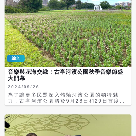
國女團EXID的成員Hani。據悉，Hani曾在綜
大墩美展文化交流展」不僅展示了台灣豐富的
藝節目中為了保持空氣瀏海的捲度，在車上直
藝術創作，也為未來的國際文化交流打下了良
接佩戴髮捲，她的直爽和可愛性格深受粉絲喜
好的基礎。文化局期望能透過這樣的展覽，讓
愛，進而引發了迷妹們模仿的潮流。 專家指
更多人了解台灣的藝術魅力，並期待未來能有
出，女孩愛戴髮捲出門主要有幾個原因。首
更多機會展示台灣的藝術作品於國際舞台上。
先，髮捲能增添卷曲和蓬鬆感，使得頭髮更加
有層次和豐盈，提升整體外觀的生動性。其
次，髮捲能創造出多種髮型，無論是大波浪還
是柔和的捲髮，均可輕鬆實現，讓女孩根據場
合和心情自由選擇。 使用髮捲後，髮型的捲度
綜合
能持久保持，即使一天中的活動後也能保持整
齊美觀。此外，漂亮的髮型往往能提升自信，
音樂與花海交織！古亭河濱公園秋季音樂節盛
髮捲幫助女孩創造理想髮型，增強自信和美麗
大開幕
感。而現代髮捲的設計便捷，尤其是電動髮捲
或熱捲髮器，使用起來既方便又省時。 然而，
2024/09/26
也有網友指出，這種風潮或許需要考慮到個人
為了讓更多民眾深入體驗河濱公園的獨特魅
風格和實際需求。有網友直言：「首先要有
力，古亭河濱公園將於9月28日和29日首度配
Hani的臉」，並提醒：「普妹真的別輕易嘗
合《2024秋OUT音樂節》，打造以花卉和音
試，這樣出門不會變成韓國明星。」有趣的
樂結合的《秋好舞台》。此次活動不僅將提升
是，這場潮流雖然引發了不同的看法，但它顯
園區的藝術氛圍，更讓「心心相印」廣場的設
示了現代流行文化的多樣性及影響力。
施重新整裝，讓每一個角落都散發著音樂、蟲
鳴與花香的迷人氣息。 台北市擁有29處河濱