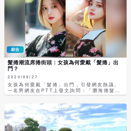
對生態保護的熱忱。他們的參與不僅使觀測數
墩美展將於2025年慶祝其30週年，這段期間
據更為豐富，也讓社區內部對露脊鼠海豚的珍
內，它已發展成為全國藝術創作者交流切磋的
貴及所面臨的挑戰有了更深刻的認識。
重要平台，吸引了來自40多個國家的優秀藝術
家積極參與。今年的總獎金高達569萬元，創
下全國公辦美展的最高紀錄。文化局希望透過
此次展覽，促進與韓國藝術界的深入合作，吸
引更多韓國藝術家共襄盛舉。 此次展覽展示了
60件精選佳作，其中包括來自大墩獎的五件代
綜合
表作品，這些作品來自於墨彩、書法、篆刻、
膠彩等11大類中經過激烈競爭的優秀作品。每
髮捲潮流席捲街頭：女孩為何愛戴「髮捲」出
件作品都展現出不同的風格與卓越的技法，透
門？
過各式媒材與主題，充分反映出台灣當代藝術
創作的繁榮與多樣性。 此次展覽標誌著大墩美
2024/09/27
展首次進軍韓國，文化局期待未來台中市與韓
女孩為何愛戴「髮捲」出門，引發網友熱議。
國在藝術文化領域能夠展開更廣泛而深入的交
一名男網友在PTT上發文詢問：「瀏海捲髮捲
流。文化局表示，透過這樣的國際展出，不僅
在外面走，到底是什麼意思？」該網友指出，
能提升台灣藝術作品的國際能見度，也能讓台
經常在台北街頭見到女生戴著髮捲，不論是搭
灣藝術家與國際同行進行更多的互動與學習。
捷運、逛街還是用餐，無所不在。他對此表示
在展覽期間，文化局也計畫舉辦相關的交流活
困惑，甚至揶揄道：「請問這是流行嗎？過陣
動，邀請韓國藝術界人士與台灣藝術家進行對
子會不會戴浴帽上街了？」 針對此現象，許多
話，分享彼此的創作理念與藝術觀點，進一步
網友紛紛提供解釋。原來，這股風潮源自於韓
促進雙方的文化理解與合作。 「2024台中市