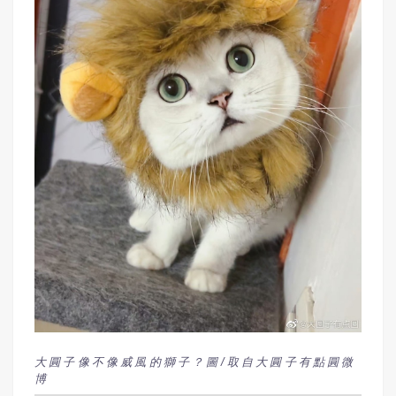
大圓子像不像威風的獅子？圖/取自大圓子有點圓微
博