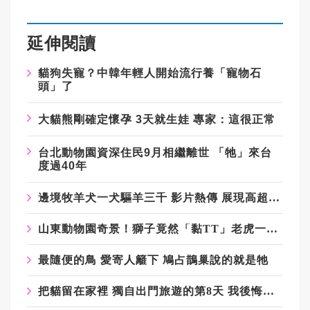
延伸閱讀
貓狗失寵？中韓年輕人開始流行養「寵物石
頭」了
大貓熊剛確定懷孕 3天就生娃 專家：這很正常
台北動物園資深住民9月相繼離世 「牠」來台
度過40年
邊境牧羊犬一犬驅羊三千 影片熱傳 展現高超牧羊天賦
山東動物園奇景！獅子竟然「黏TT」老虎一臉好無奈
最隨便的鳥 愛寄人籬下 鳩占鵲巢說的就是牠
把貓留在家裡 獨自出門旅遊的第8天 我後悔了……