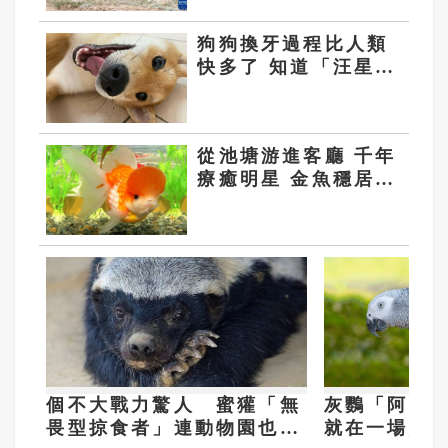
狗狗換牙過程比人類
快多了 知道「汪星
人」有幾顆牙嗎？
從池塘游進客廳 千年
療癒明星 金魚穩居全
球觀賞魚C位
個不大戰力驚人 蜜獾「無
灰鸚「阿布
畏型掠食者」連動物園也頭
就在一場意