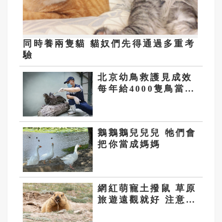
同時養兩隻貓 貓奴們先得通過多重考
驗
北京幼鳥救護見成效
每年給4000隻鳥當
「爸爸」
鵝鵝鵝兒兒兒 牠們會
把你當成媽媽
網紅萌寵土撥鼠 草原
旅遊遠觀就好 注意別
摸別餵