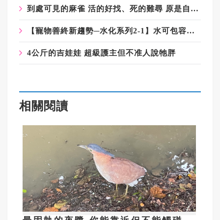
到處可見的麻雀 活的好找、死的難尋 原是自然定律
【寵物善終新趨勢─水化系列2-1】水可包容萬物 寵物水化環保又溫和
4公斤的吉娃娃 超級護主但不准人說牠胖
相關閱讀