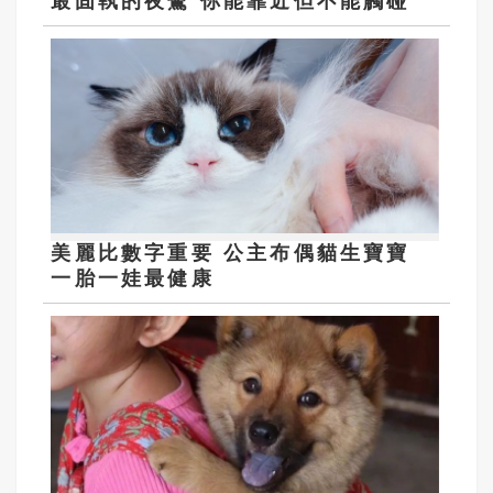
最固執的夜鷺 你能靠近但不能觸碰
美麗比數字重要 公主布偶貓生寶寶
一胎一娃最健康