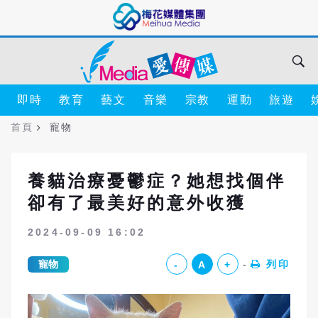
即時
教育
藝文
音樂
宗教
運動
旅遊
首頁
寵物
養貓治療憂鬱症？她想找個伴
卻有了最美好的意外收獲
2024-09-09 16:02
寵物
列印
-
A
+