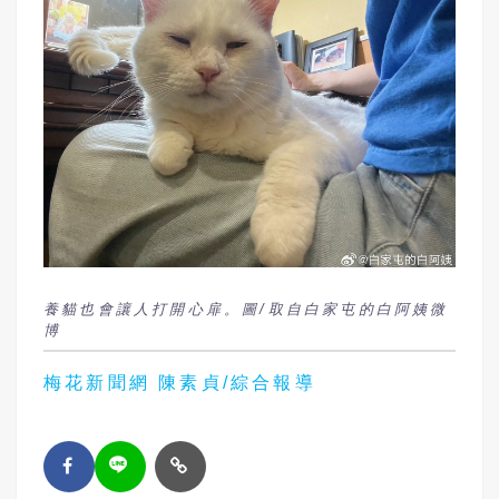
養貓也會讓人打開心扉。圖/取自白家屯的白阿姨微
博
梅花新聞網 陳素貞/綜合報導