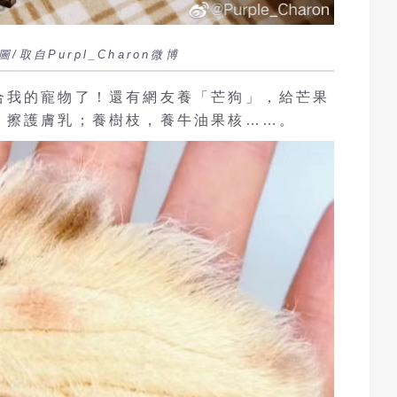
自Purpl_Charon微博
合我的寵物了！還有網友養「芒狗」，給芒果
、擦護膚乳；養樹枝，養牛油果核……。