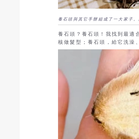
養石頭與其它手辦組成了一大家子。圖/取
養石頭？養石頭！我找到最適
核做髮型；養石頭，給它洗澡