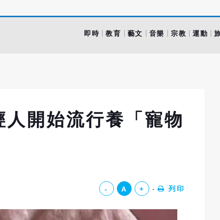
即時
教育
藝文
音樂
宗教
運動
輕人開始流行養「寵物
列印
-
A
+