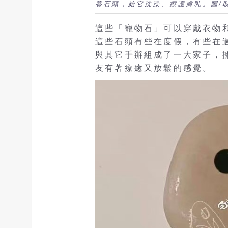
養石頭，給它洗澡、擦護膚乳。圖/取
這些「寵物石」可以穿戴衣物
這些石頭有些在度假，有些在
與其它手辦組成了一大家子，
友有著療癒又放鬆的感覺。