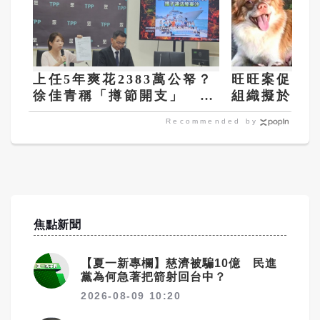
上任5年爽花2383萬公帑？
旺旺案促全
徐佳青稱「撙節開支」 網
組織擬於習
質疑：卻搭商務艙？
會、籲終止
Recommended by
焦點新聞
【夏一新專欄】慈濟被騙10億 民進
黨為何急著把箭射回台中？
2026-08-09 10:20