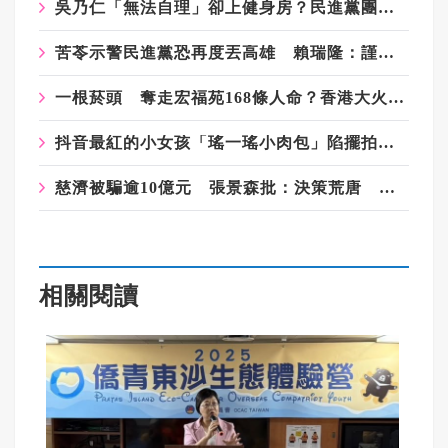
吳乃仁「無法自理」卻上健身房？民進黨團：運動有助健康、不衝突
苦苓示警民進黨恐再度丟高雄 賴瑞隆：謹慎看待
一根菸頭 奪走宏福苑168條人命？香港大火調查：一連串失守的防線
抖音最紅的小女孩「瑤一瑤小肉包」陷擺拍爭議 已停更1個月
慈濟被騙逾10億元 張景森批：決策荒唐 缺乏嚴謹程序
相關閱讀