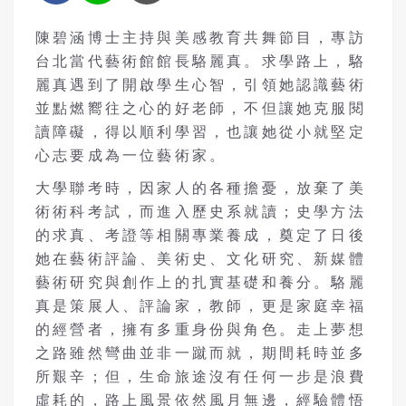
陳碧涵博士主持與美感教育共舞節目，專訪
台北當代藝術館館長駱麗真。求學路上，駱
麗真遇到了開啟學生心智，引領她認識藝術
並點燃嚮往之心的好老師，不但讓她克服閱
讀障礙，得以順利學習，也讓她從小就堅定
心志要成為一位藝術家。
大學聯考時，因家人的各種擔憂，放棄了美
術術科考試，而進入歷史系就讀；史學方法
的求真、考證等相關專業養成，奠定了日後
她在藝術評論、美術史、文化研究、新媒體
藝術研究與創作上的扎實基礎和養分。駱麗
真是策展人、評論家，教師，更是家庭幸福
的經營者，擁有多重身份與角色。走上夢想
之路雖然彎曲並非一蹴而就，期間耗時並多
所艱辛；但，生命旅途沒有任何一步是浪費
虛耗的，路上風景依然風月無邊，經驗體悟