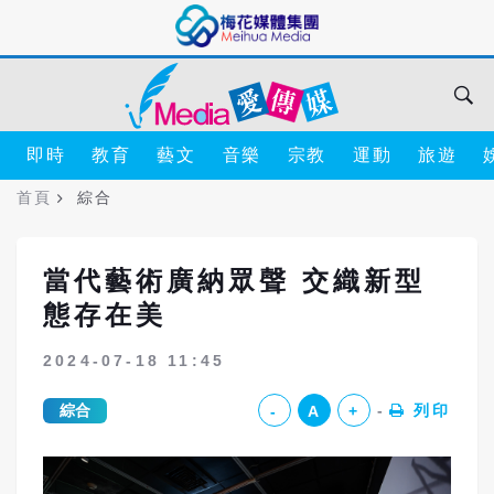
即時
教育
藝文
音樂
宗教
運動
旅遊
首頁
綜合
當代藝術廣納眾聲 交織新型
態存在美
2024-07-18 11:45
綜合
列印
-
A
+