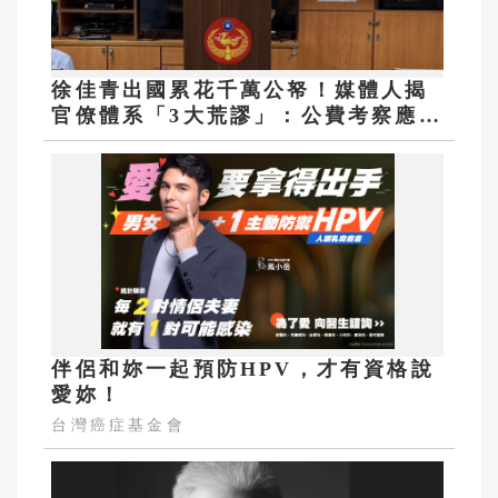
徐佳青出國累花千萬公帑！媒體人揭
官僚體系「3大荒謬」：公費考察應徹
底翻修
伴侶和妳一起預防HPV，才有資格說
愛妳！
台灣癌症基金會