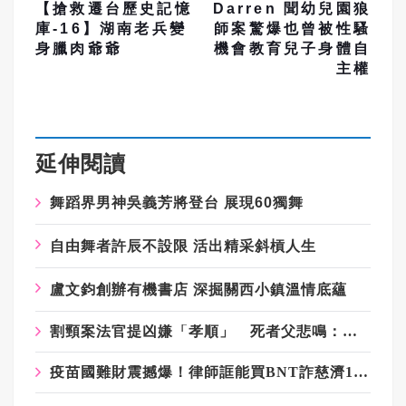
【搶救遷台歷史記憶
Darren 聞幼兒園狼
庫-16】湖南老兵變
師案驚爆也曾被性騷
身臘肉爺爺
機會教育兒子身體自
主權
延伸閱讀
舞蹈界男神吳義芳將登台 展現60獨舞
自由舞者許辰不設限 活出精采斜槓人生
盧文鈞創辦有機書店 深掘關西小鎮溫情底蘊
割頸案法官提凶嫌「孝順」 死者父悲鳴：法官是加害者幫兇
疫苗國難財震撼爆！律師誆能買BNT詐慈濟10億 豪宅起出158公斤黃金