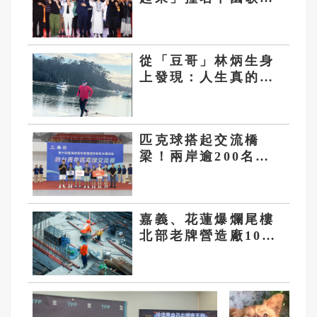
曲！粉專：想統戰台
灣人？
從「豆哥」林炳生身
上發現：人生真的很
好玩
匹克球搭起交流橋
梁！兩岸逾200名青
年福清同場競技 深
化體育與文化互動
嘉義、花蓮爆爛尾樓
北部老牌營造廠10建
案也停工...專家：恐
爆發倒閉潮