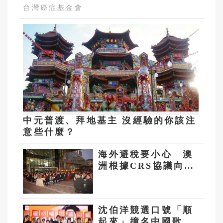
台灣癌症基金會
中元普渡、拜地基主 沒經驗的你該注
意些什麼？
海外避稅要小心 澳
洲根據CRS協議向大
陸轉交2O萬筆台灣人
資產資料
沈伯洋競選口號「順
起來」撞名中國歌