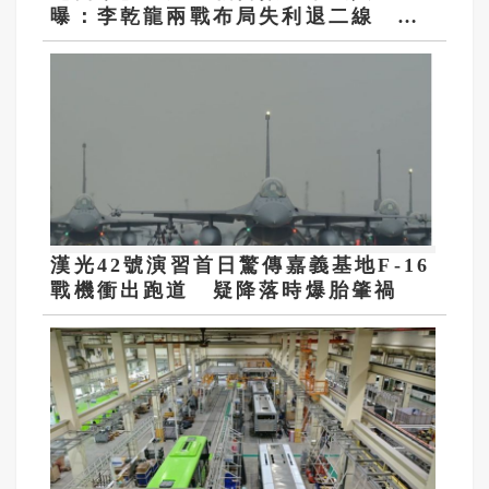
曝：李乾龍兩戰布局失利退二線 鄭
麗文扛責整合艱困選區
漢光42號演習首日驚傳嘉義基地F-16
戰機衝出跑道 疑降落時爆胎肇禍