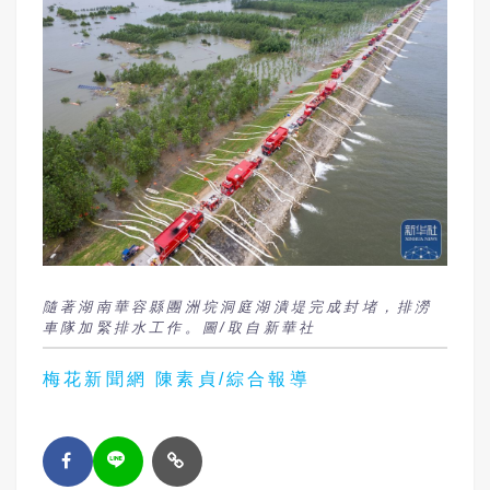
隨著湖南華容縣團洲垸洞庭湖潰堤完成封堵，排澇
車隊加緊排水工作。圖/取自新華社
梅花新聞網 陳素貞/綜合報導