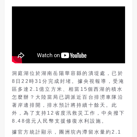
洞庭湖位於湖南岳陽華容縣的潰堤處，已於
8日22時31分完成封堵。據央視報導，受淹
區多達2.1億立方米、相當15個西湖的積水
怎麼辦？大陸當局已調派近百台排澇車隊沿
著岸邊排開，排水預計將持續十餘天。此
外，為了支持12省度汛救災工作，中央撥下
8.48億元人民幣支援修復水利設施。
據官方統計顯示，團洲垸內滯留水量約2.1