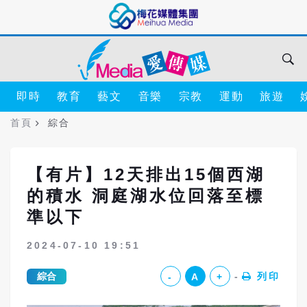
即時
教育
藝文
音樂
宗教
運動
旅遊
首頁
綜合
【有片】12天排出15個西湖
的積水 洞庭湖水位回落至標
準以下
2024-07-10 19:51
綜合
列印
-
A
+