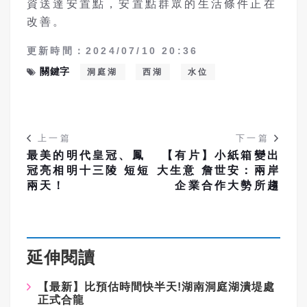
資送達安置點，安置點群眾的生活條件正在
改善。
更新時間：2024/07/10 20:36
關鍵字
洞庭湖
西湖
水位
上一篇
下一篇
最美的明代皇冠、鳳
【有片】小紙箱變出
冠亮相明十三陵 短短
大生意 詹世安：兩岸
兩天！
企業合作大勢所趨
延伸閱讀
【最新】比預估時間快半天!湖南洞庭湖潰堤處
正式合龍