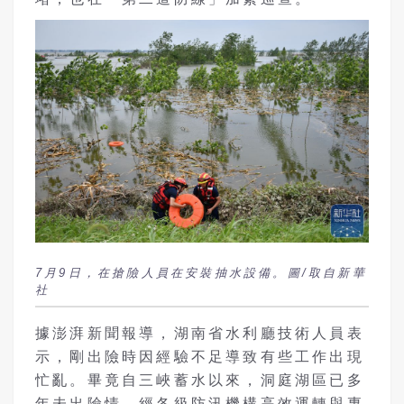
7月9日，在搶險人員在安裝抽水設備。圖/取自新華
社
據澎湃新聞報導，湖南省水利廳技術人員表
示，剛出險時因經驗不足導致有些工作出現
忙亂。畢竟自三峽蓄水以來，洞庭湖區已多
年未出險情。經各級防汛機構高效運轉與專