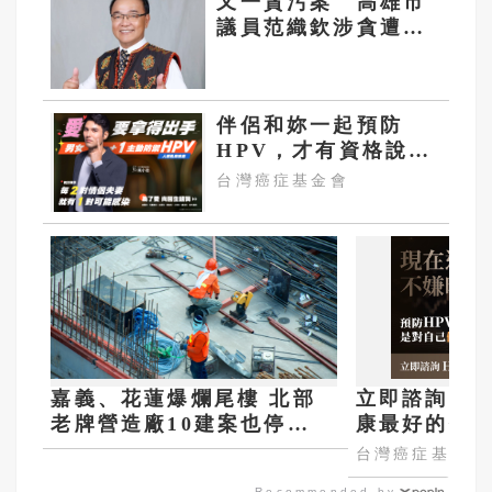
又一貪污案 高雄市
議員范織欽涉貪遭聲
押
伴侶和妳一起預防
HPV，才有資格說愛
妳！
台灣癌症基金會
嘉義、花蓮爆爛尾樓 北部
立即諮詢HP
老牌營造廠10建案也停
康最好的投
工...專家：恐爆發倒閉潮
嫌晚！
台灣癌症基金會
Recommended by