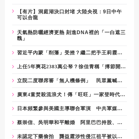
【有片】洞庭湖決口封堵 大陸央視：9日中午
可以合龍
天氣熱防曬經濟更熱 刻進DNA裡的「一白遮三
醜」
習近平內蒙「削藩」受挫？繼二把手王莉霞下台 一把手孫紹騁也被查
上任5年爽花2383萬公帑？徐佳青稱「撙節開支」 網質疑：卻搭商務艙？
立院二度聯席審「無人機條例」 民眾黨喊話綠營莫程序杯葛
廣東4童焚殺流浪犬！傳「旺旺」一家登時代廣場看板 2港星籲快立動保法
日本頻繁參與美國主導聯合軍演 中共軍媒轟：危險擴張圖謀
蔡崇信、吳明華和平離婚 阿里巴巴持股、籃網與自由人經營權均不受影響
未認定下藥偷拍 龔益霆涉性侵江祖平被以「強制性交罪」起訴