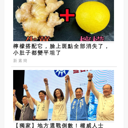
檸檬搭配它，臉上斑點全部消失了，
小肚子都變平坦了
新素簡
【獨家】地方選戰倒數！權威人士