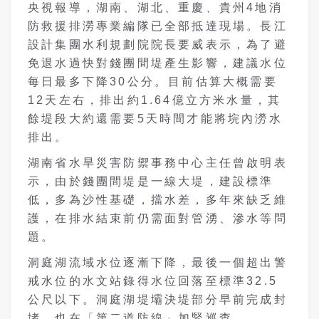
央視報導，湖南、湖北、重慶、貴州4地消
防救援排澇專業編隊已全部抵達現場。長江
設計集團水利規劃院院長要威表示，為了避
免退水過快對錢團間堤產生影響，建議水位
每日最多下降30公分。目前估算大概需要
12天左右，排出約1.64億立方米水量，其
餘堤段大約還需要5天時間才能將垸內澇水
排出。
湖南省水旱災害防禦事務中心主任曾啟明表
示，由於錢團間堤是一線大堤，建設標準
低，多為沙性基礎，擋水差，多年來缺乏維
護，在排水結束前仍需面對管湧、滲水等問
題。
洞庭湖流域水位逐漸下降，最後一個超出警
戒水位的水文站錄得水位回落至標準32.5
公尺以下。洞庭湖堤壩決堤部分早前完成封
堵，也在「第二道防線」加緊巡查。