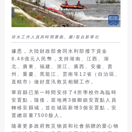
排水工作人員與時間賽跑。圖/取自新華社
據悉，大陸財政部會同水利部撥下資金
8.48億元人民幣，支持湖南、江西、湖
北、廣東、福建、浙江、廣西、安徽、貴
州、重慶、黑龍江、雲南等12省（自治區、
直轄市）做好度汛救災相關工作。
華容縣已第一時間安排了4所學校作為臨時
安置點，隨後，當地將3個鄉鎮安置點人員
轉移至縣城，並在城區新增3個安置點，安
置總容量7500餘人。
隨著更多政府救災物資和社會捐贈的愛心物