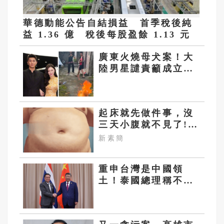
華德動能公告自結損益 首季稅後純
益 1.36 億 稅後每股盈餘 1.13 元
廣東火燒母犬案！大
陸男星譴責籲成立動
保法上熱搜 連遭平
台刪除
起床就先做件事，沒
三天小腹就不見了!
肚子一天天變小！
新素簡
重申台灣是中國領
土！泰國總理稱不影
響台泰關係 網怒
批：遣返泰勞