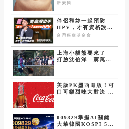
肚子一天天變小！
新素簡
伴侶和妳一起預防
HPV，才有資格說愛
妳！
台灣癌症基金會
上海小貓熊要來了
打臉沈伯洋 蔣萬
安：很有意義
美版PK墨西哥版！可
口可樂甜味大對決 你
就知為何川普力挺蔗
糖配方
009829掌握AI關鍵
大華韓國KOSPI 50