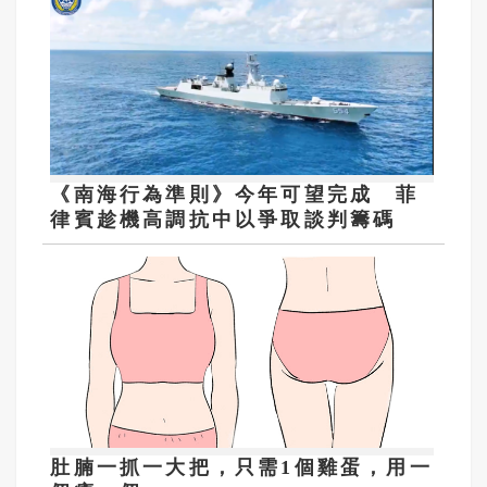
《南海行為準則》今年可望完成 菲
律賓趁機高調抗中以爭取談判籌碼
肚腩一抓一大把，只需1個雞蛋，用一