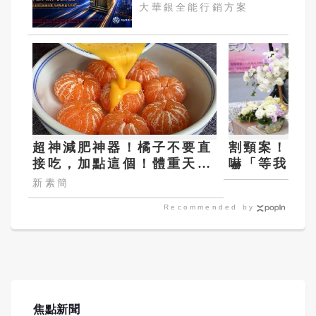
今強勢開募
大華銀全能行銷方案
超神減肥神器！橘子不要直
割頸案！恐
接吃，加點這個！體重天天
嚇「等我出
下降
怒 兇嫌爸
新素簡
Recommended by
焦點新聞