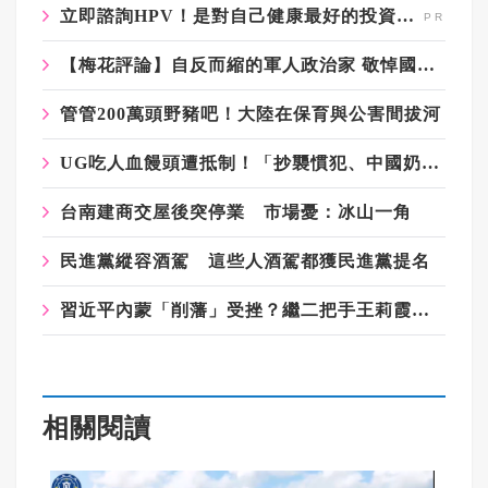
立即諮詢HPV！是對自己健康最好的投資，把握現在不嫌晚！
【梅花評論】自反而縮的軍人政治家 敬悼國軍耆宿許歷農
管管200萬頭野豬吧！大陸在保育與公害間拔河
UG吃人血饅頭遭抵制！「抄襲慣犯、中國奶精、老闆拔扈」黑歷史被挖出
台南建商交屋後突停業 市場憂：冰山一角
民進黨縱容酒駕 這些人酒駕都獲民進黨提名
習近平內蒙「削藩」受挫？繼二把手王莉霞下台 一把手孫紹騁也被查
相關閱讀