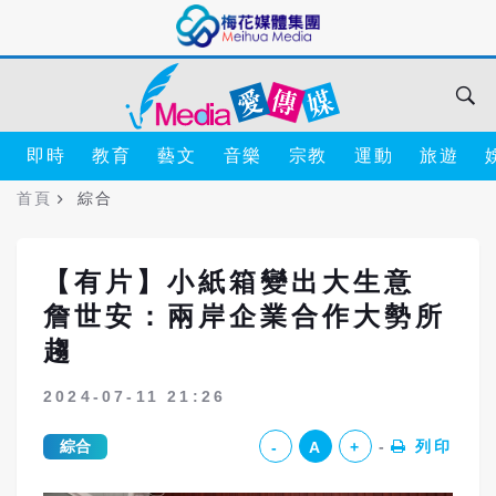
即時
教育
藝文
音樂
宗教
運動
旅遊
首頁
綜合
【有片】小紙箱變出大生意
詹世安：兩岸企業合作大勢所
趨
2024-07-11 21:26
綜合
列印
-
A
+