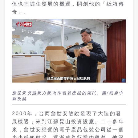
但也把握住發展的機運，開創他的「紙箱傳
奇」。
詹世安仍然親力親為作包裝產品的測試。圖/截自中
新視頻
2000年，台商詹世安敏銳發現了大陸的發
展機遇，來到江蘇昆山投資設廠。二十多年
來，詹世安經營的電子產品包裝公司從一個
小小紙箱做起，逐漸成為行業內翹楚，他深