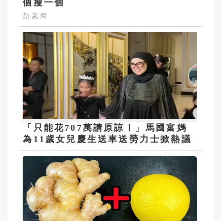
個瘦一個
新素簡
「只能花707萬請原諒！」馬國富媽
為11歲女兒慶生送車送勞力士掀熱議