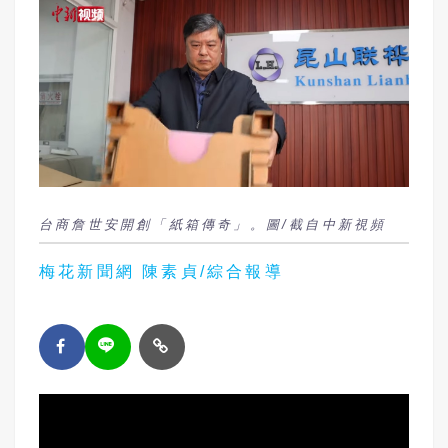
台商詹世安開創「紙箱傳奇」。圖/截自中新視頻
梅花新聞網 陳素貞/綜合報導