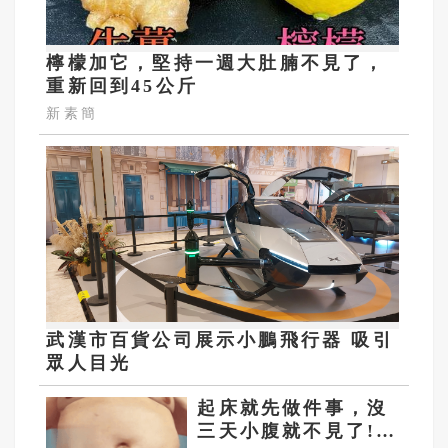
檸檬加它，堅持一週大肚腩不見了，
重新回到45公斤
新素簡
武漢市百貨公司展示小鵬飛行器 吸引
眾人目光
起床就先做件事，沒
三天小腹就不見了!