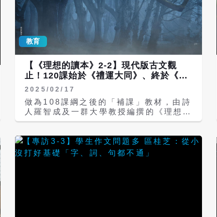
量，也尊重個人意願，為避免外界以不同
身份別學生提交情形定論學習成效，衍生
過多不必要紛擾，今後將未再有相關統
計。 這不是鴕鳥，甚麼才叫鴕鳥？！有
教育
缺點居然把問題歸在統計。管理上有名
言：沒有調查，沒有统計，就沒有發言
【《理想的讀本》2-2】現代版古文觀
權。官大學問大，教育部怎麼可以表演的
止！120課始於《禮運大同》、終於《巨
如此神靈活現？！ 回溯過去四年來，大
流河》
學教授和高中老師們三不五時就建言，學
2025/02/17
習歷程曲高和寡、不切實際和有失公平。
做為108課綱之後的「補課」教材，由詩
高中生團體也多所批評，教育部就是充耳
人羅智成及一群大學教授編撰的《理想的
不聞。考試，尤其是悠關人一生最大轉折
讀本》一套8冊在去年5月劃下完美句
的大學入學更是必須講求公開、公正和公
點；8冊讀本始於2000多年前的〈禮
平。對學習歷程，教育部居然說可交也可
運．大同篇〉，終於作家齊邦媛記述國共
不交，看個人意願，特制度的錯推給個
內戰後家國波濤的《巨流河》，這樣的安
人，果然官有兩個口，佩服！佩服！再佩
排深具意義，絕非偶然。翻讀書頁猶如展
服！ 事實是，108課綱上路後，高中生
開時光的長卷，千年歷史滾滾而過。 編
都要建制學習歷程檔案，實際上卻因建制
者表示，《理想的讀本》大致可分為：先
麻煩、升學時不一定派上用場，導致學生
秦諸子、先秦文史（含《詩經》、《楚
愛交不交。教育部統計，學習歷程檔案的
辭》等）、兩漢文史、漢詩文賦、魏晉南
「課程學習成果」及「多元表現」未提交
北朝、唐代詩歌、唐代文史（含傳奇）、
比率，逐年增長，其中多元表現未提交率