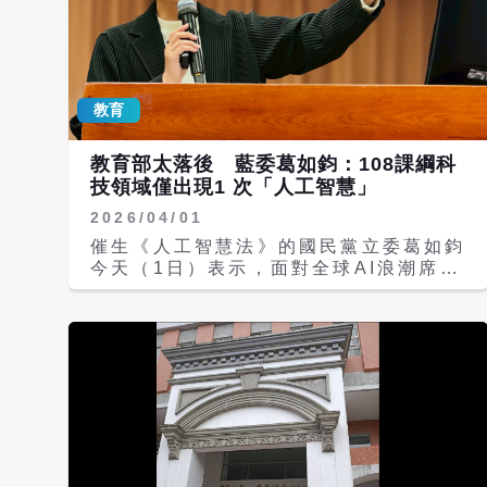
教育
教育部太落後 藍委葛如鈞：108課綱科
技領域僅出現1 次「人工智慧」
2026/04/01
催生《人工智慧法》的國民黨立委葛如鈞
今天（1日）表示，面對全球AI浪潮席
捲、各國爭相強化人工智慧教育，台灣卻
仍停留在舊課綱、舊思維、舊治理邏輯，
甚至108課綱科技領域僅出現1次「人工
智慧」字眼，令人憂心。他呼籲教育部從
所屬圖書館率先做起，以「館館有 AI」
為目標，讓教育部所轄圖書館成為台灣推
動數位平權與科技近用的第一線基地，帶
領全民跨出AI普及的第一步。 教育部今
天赴立法院教育文化委員會做業務報告。
葛如鈞指出，當世界先進國家已將「數位