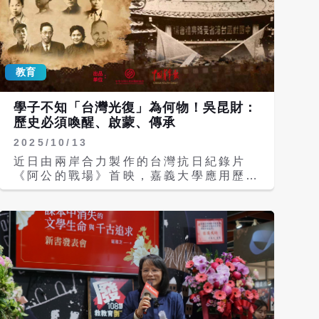
教育
學子不知「台灣光復」為何物！吳昆財：
歷史必須喚醒、啟蒙、傳承
2025/10/13
近日由兩岸合力製作的台灣抗日紀錄片
《阿公的戰場》首映，嘉義大學應用歷史
系教授吳昆財對《梅花新聞網》表示，台
灣年輕一輩對日本統治、迫害台灣的殖民
史幾乎都淡忘了，很多年輕學子甚至不知
道何謂「台灣光復」？歷史必須被喚醒，
然後才可能啟蒙、傳承。 《阿公的戰
場》是由抗日家屬協進會做為合作方，採
訪霧峰林家林祖密、林正亨後代，新竹姜
紹祖家族、苗栗丘逢甲後代等，以及「八
百壯士」謝晉元孫女還原死守四行倉庫歷
史，強調兩岸一起抗日。 局部抗日vs全