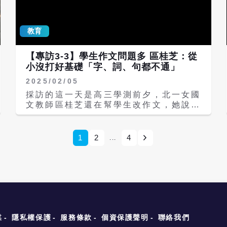
宋詩宋詞、宋代文史（含宋明理學，不含
更高達近五成。 教育部強調，學習歷程
話本）、元代文史、明代詩文、明清小說
檔案非僅用於升學，而是透過歷程紀錄，
戲曲、清代詩文、最後的古代、民國新文
培養自主學習、反思等能力。問題是，公
教育
學、當代華文創作、世界文學、現代思潮
平是考試最基本的前提，既然不用於升
等共18類。 每1冊內容包括15個單元，
學，就不能將之列為考試的評選項目。教
比例約是9篇古文、6篇白話文（包含現
【專訪3-3】學生作文問題多 區桂芝：從
育部怎能大言不愧地說「非僅」來混淆視
代文學、世界文學、世界思潮）；15個
小沒打好基礎「字、詞、句都不通」
聽。請問，數學、英語、物理、國文、化
單元中又固定有3個單元是古典詩歌、古
學、生物、歴史、地理等等，有那一科只
2025/02/05
典詞曲、現代詩歌，每單元約包括3首篇
是用於升學？ 「最扯的最，學習歷程不
幅較小的作品，因此每1冊約有21篇作
採訪的這一天是高三學測前夕，北一女國
少應該是外邊補習班的傑作。」大學教授
品。 在108課綱之前，「文白比例」是
文教師區桂芝還在幫學生改作文，她說，
友人們常說：「多元學習很多也都是用錢
個吵了很久的老議題。《理想的讀本》編
到受訪前，欠學生的「文債」還有10篇
買來的套裝。而公認的事實是，教授們不
者表示，文白根本沒甚麼好「爭」，也沒
之多。談到學生的寫作問題，區桂芝直
會有太多的時間認真去看。」教育部長、
有誰高誰低的問題，因為功能完全不同。
言：從寫字、造詞、造句到審題，恐怕都
次長多是大學教授出身，難道他們的眼睛
1
2
4
...
學習文言文是為了讀懂祖先的智慧與經
要打掉重練，追根究柢是小學就沒有打下
和耳朵不一樣！ 教育部大官們有沒想
驗，進而建立我們與傳統的聯繫；「文言
堅實基礎，卻因為國小升國中沒有升學考
過，學習歷程已經讓貧富家庭的孩子在所
文在現實生活裡已失去主要的應用價值，
試，所以問題沒顯現。一言以蔽之，教改
謂多元表現的差距愈來愈大，「非僅用
但是文言文最重要的意義，在於它記錄並
30年下來，台灣學子寫作能力是雪崩式
於」但又列入考量，反而會使考試的不公
乘載了我們整個民族數千年來的文明資
下滑。 「現在學生很可憐，有口難言，
平性更為明顯與擴大！私立大學的大學生
產，不只是簡單的表達工具而已。」 至
看到題目想法多，但是不知道如何表
有一半來自一般中下家庭，教育部有去研
於白話文應該教甚麼呢？《理想的讀本》
達！」區桂芝表示，現在學生的詞彙庫是
究原因出在那裏嗎？不能死抱著歐日的舊
編者表示，目前國文教材裡大部分的當代
空的，只能用大白話來表達，不但累贅且
媒
隱私權保護
服務條款
個資保護聲明
聯絡我們
案不放，人家早知錯而改了。別鬧笑話
選文，在表達技巧、觀點及訊息量上，甚
詞不達意；但偶爾又會插入莫名其妙的文