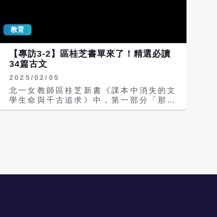
出版業非常不景氣，而且民眾對影音的嗜
周年、台灣割讓130周年、台灣建省140
好遠大於文字的閱讀，但是下一代需要文
周年。以前他很多學生以為國慶日就是台
字的刺激。在台灣這樣的氛圍，出版社願
灣光復；有學生不知道台灣曾經割讓給日
教育
意出這本書，非常不容易，都是為了盡企
本、不知道何謂乙未戰爭；或是知道割讓
業的社會責任。 區桂芝說，2023年12
給日本，但不知為何割讓。很難得的是今
月4日一場記者會的發言，讓她一下子變
【專訪3-2】區桂芝書單來了！精選必讀
年是台灣光復節停止放假20多年後，再
成網紅。去年年底和出版社溝通新書內
34篇古文
度恢復放假，這是立法上的重新喚醒，讓
容，她本來想總結過去一年的各種想法，
大家有機會講述台灣光復節由來，雖說講
2025/02/05
但是趙政岷認為 大家對區老師的想法，
了年輕一輩也不一定會馬上了解，但是不
透過影片都看了很多，應該可以不用重
北一女教師區桂芝新書《課本中消失的文
講一定不了解。 《阿公的戰場》用了很
複。趙政岷拋出一個很好的問題：「區老
學生命與千古追求》中，第一部分「那些
多AI技術模擬歷史現場，吳昆財認為這
師你最在意甚麼呢？」 區桂芝說，她最
漸漸消失的文學大家」，寫的是新課綱中
除了可以克服紀錄片的素材問題，且不會
在意的，第一是課本中失去了許多重要的
被刪掉的經典古文，但其實一開始區桂芝
讓人覺得八股，而是寓教於樂、讓學生重
文學名家。文學名家的意義不只是文學，
列了至少34位作者，只是最後限於篇幅
新認識台灣光復節。 同樣是日據時期，
經典之所以成為經典，是因為在中華民族
只寫了6人。區桂芝說，很難想像國文課
兩岸合製的《阿公的戰場》和台製的《聽
幾千年的發展中，它們提供了一個又一個
本沒有屈原、曹操等三曹父子，沒有李
海湧》相比，又是如何？吳昆財表示，很
不同的生命實驗和生命感悟，給了不同時
白、王昌齡、李商隱，沒有宋代三蘇翻案
顯然高下立判，歷史影片一定要真實，就
代的人們各種啟發，於是中華民族五千年
文章，沒有明朝劉基、黃宗羲，沒有清朝
像最近《零日攻擊》也是被罵得半死。由
文化得以延續，就是因為有文學名家記錄
劉鶚，「我們失去了多少？我們失去了整
此也可看出民進黨「洗腦」年輕人的效用
了成長歷程、心路歷程、時代滄桑，以及
整5千年。」 推薦1：文學史明星屈原、
遞減，因為現在學子可以很容易從網路上
各種哲學高度的思考，讓我們的民族能夠
曹操、李白 區桂芝一一細數：屈原〈漁
找資訊、反洗腦，說到底，歷史教育還是
在時代的浪潮中不至於迷失。 區桂芝
父〉、賈誼〈過秦論〉現在都刪掉了；曹
要實事求是，在理性的事實基礎上，從感
說，現在課本刪掉太多經典，她在課堂當
操〈短歌行〉以前就沒有，都是出現在選