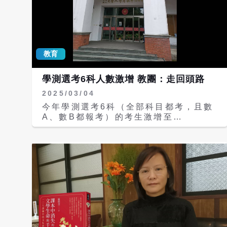
參與權」視為基本公民權，像芬蘭推廣
AI目標是「連住在偏鄉的阿嬤都要懂
AI」，不是有錢、有資源的人所享有的
特權。他認為，教育部若真有決心推動數
位平權，立即從可執行、可示範、可複製
教育
的公共場域開始，例如讓教育部所轄圖書
館「館館有AI」。 教育部長鄭英耀回
學測選考6科人數激增 教團：走回頭路
應，葛如鈞所提建議「非常專業，也非常
良善」，教育部將予以研議，一個月內將
2025/03/04
相關評估結果提供葛如鈞辦公室。針對教
今年學測選考6科（全部科目都考，且數
師教學使用付費AI工具所需經費，鄭英
A、數B都報考）的考生激增至
耀也表示，教育部確實正朝補助方向考
42.89％，全國教師工會總聯合會今天
量。 另葛如鈞也質疑教育部對108課綱
（4日）表示，學測選考科目數量逐年攀
毫無改革企圖。鄭英耀早在2024年就公
升，適性揚才淪為空談，教育部應正視招
開表示，將局部微調科技領域課綱，納入
生亂象。 108課綱上路，學測採自由選
AI與數位學習內容；然而將近2年過去，
考，數學科並分流為數A與數B，大學端
教育部網站上的科技領域課綱仍停留在
的參採科目則限制最多4科。全教總表
2018年9月版本，甚至教育部近日回覆
示，這些設計原意是希望減輕學生考試負
還稱「108 課綱具有前瞻性，將維持現
擔，讓學生能依照自身興趣與能力學習。
行課綱穩定性、避免擾動學校教學與行
然而，近年來的學測報考趨勢卻與此理想
政」。至於科技領域課綱則是全文只出現
背道而馳，許多大學在「招生自主」的名
過1次「人工智慧」，完全未見「AI」，