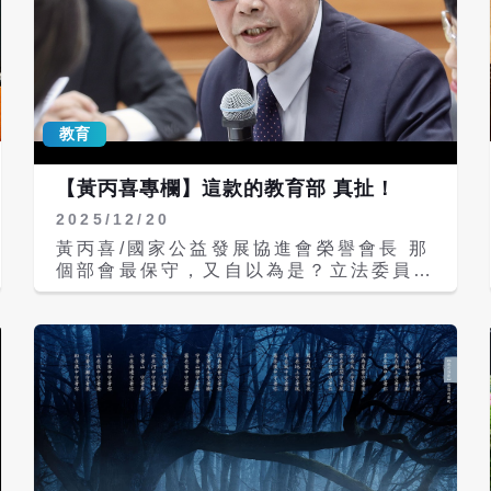
教育
【黃丙喜專欄】這款的教育部 真扯！
2025/12/20
黃丙喜/國家公益發展協進會榮譽會長 那
個部會最保守，又自以為是？立法委員們
普遍認為是教育部。從上周有關「學習歷
程」的解釋，可以印證這種說法不是沒有
道理。 本周全台重大消息之一是，根據
教育部統計，學習歷程檔案中的「課程學
習成果」及「多元表現」未提交比率，逐
年增長，其中多元表現未提交率更高達近
5成。 怎麼辦呢？令人噴飯的是，教育部
針對連續了四年出現的問題，本來應該加
以檢討，進而拿出改善對策。然而，教育
部的反應居然是，學習歷程檔案重質不重