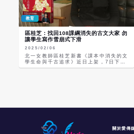
義下，擴大採計考科範圍，使學生不得不
葛如鈞痛批：所謂「前瞻性」根本站不住
選考更多科目，以提升志願選填的彈性。
腳。 葛如鈞表示，教育部不願正視課綱
全教總表是，根據114學年度學測統計數
落後的問題，反而以3年3本《中小學數
教育
據，今年選考6科的考生比例高達
位教學指引》零碎補丁式應對，這種片
42.89％，較113學年度的40.74％、
段、破碎的數位教育模式，根本不足以讓
112學年度的39.79％，以及111學年度
區桂芝：找回108課綱消失的古文大家 勿
學生建立完整的 AI 理解、使用能力與倫
的33.2％高，呈現逐年上升情況。從近
讓學生寫作雪崩式下滑
理判斷。他強調，科技發展一日千里，
年來學生報考的平均考科數目來看，111
AI教育是今天不做，明天一定後悔。教
2025/02/06
學年度是4.91科、112學年度5.01科、
育部應加速推動科技教育轉型，研議可以
113學年度增加至5.02科，今年更進一
北一女教師區桂芝新書《課本中消失的文
從發放AI幣、縮小數位落差，並從提升
步增加至5.05科。這一趨勢顯示，學生
學生命與千古追求》近日上架，7日下午
科技近用與落實數位平權做起。
因大學招生科目參採標準混亂，不得不應
將於台北國際書展舉行新書發表會。區桂
考更多科目，「適性學習」的理念形同虛
芝接受本報專訪，暢談她前年年底「爆
設。 全教總舉例，部分原屬第一類組的
紅」，沉澱一年後，針對108課綱提出的
校系如商學院，將參採科目數B改為數
「補課」。 新書分成「文學大家」和
A；而部分自然組校系如台大醫學系，則
「品德教育」兩部分 教改30年，中學教
要求採計社會科成績，使得原有的考科分
材中的古文從60篇狂刪濫減到只剩區區
類安排失去意義。 全教總說，108課綱
15篇，餘下的少數文章失去脈絡、不成
設計數學A、B及社會、自然科的分類，
經綸，讓有志之士焦慮不已。區桂芝表
原意是讓學生選擇最適合自身能力與興趣
示，她最在意的一件事是課本刪掉許多文
的科目，但大學以「鑑別度」為由，任意
學大家；另一件事是教改30年以來，品
混採不同類群的考科做為參採標準，迫使
德教育不斷被弱化，尤其108課綱把文化
關於愛傳
學生在這些考科之間無法選擇，不得已只
教材都拿掉。因此書中分為「那些漸漸消