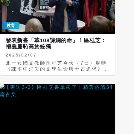
面抗日 過去國民黨執政時期，台灣的歷
史教育教的都是「8年對日抗戰」，從
1937年蘆溝橋事變起算；近年來大陸爭
奪話語權，將對日抗戰拉長到14年，也
教育
就是從1931年918事變起算。吳昆財
說，如果說918事變是「局部抗日」，那
發表新書「革108課綱的命」！區桂芝：
台灣的「局部抗日」早在1895年乙未戰
禮義廉恥高於統獨
爭就開始了。無論是蔣中正領導的8年全
面抗日，或是大陸東北地區14年抗日、
2025/02/07
台灣地區50年抗日，都是以中華民族為
北一女國文教師區桂芝今天（7日）舉辦
主角，都是要喚起兩岸人民共同抗日史，
《課本中消失的文學生命與千古追求》新
強調愛國主義精神，更可說明日據時期台
書發表會，她致詞時表示，禮義廉恥是我
灣人民就不願被異族統治。 吳昆財表
們民族的品格要求，它高於所有的意識形
示，現在我們的總統媚日，連抗戰的對象
態，包括統獨：「禮義廉恥高於共產黨，
是日本都不敢講；冰凍三尺非一日之寒，
也當然高於台獨！」她並呼籲學生、老
七年之病怎求三年之艾？年輕一輩對日本
師、家長努力，一起「革108課綱的
人統治、迫害的殖民歷史幾乎都淡忘，兩
命」。 今日現場來了各界好友及區桂芝
岸中國人必須重新「喚醒」、「啟蒙」台
的新舊學生為她加油打氣，前總統馬英九
灣光復的歷史意義，然後才有所謂的「傳
也特地送來花籃致意。區桂芝說，相信大
承」，這是歷史教育三步驟。 台灣「歷
家不是支持區桂芝，而是支持中華文化。
史大年」 吳昆財說，今年是台灣的「歷
她首先感謝時報出版董事長趙政岷，現在
史大年」，包括台灣光復暨抗戰勝利80