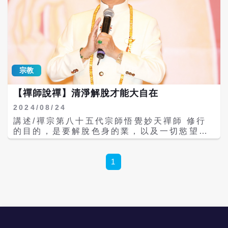
宗教
【禪師說禪】清淨解脫才能大自在
2024/08/24
講述/禪宗第八十五代宗師悟覺妙天禪師 修行
的目的，是要解脫色身的業，以及一切慾望需
求，也就是要解脫「色聲香味觸法」。因為解
脫就是清淨，不解脫就是汙染，就是根塵、障
礙，也是輪迴之因、煩惱之因。所以禪宗的持
1
戒，是讓身心都得到清淨，就和自性一樣，也
就是持清淨戒。 說得更明白一點，禪行菩薩所
修的持戒，就是「諸惡莫作、眾善奉行」，也
就是我常說的「良心做人、良心做事」，因為
良心就是自性，就是清淨。 一般佛教徒都很重
視戒律，要持戒、守戒，規矩很多，比方像五