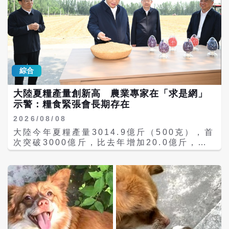
綜合
大陸夏糧產量創新高 農業專家在「求是網」
示警：糧食緊張會長期存在
2026/08/08
大陸今年夏糧產量3014.9億斤（500克），首
次突破3000億斤，比去年增加20.0億斤，年
增0.7%。即使糧產創新高，全國政協委員、中
國農業科學院原黨組書記張合成日前仍在中共
中央機關刊物「求是網」撰文示警，大陸糧食
將長期處於緊張狀態，糧食安全問題一刻都不
能鬆懈。 6月24日，大陸國家主席習近平在山
東省德州市考察時表示，保障糧食等重要農產
品穩定供給是農業生產的重中之重；隨後，張
合成在「求是網」撰寫4千字長文，詳述習近