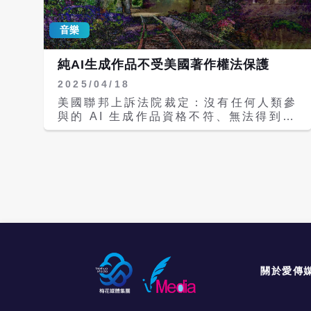
音樂
純AI生成作品不受美國著作權法保護
2025/04/18
美國聯邦上訴法院裁定：沒有任何人類參
與的 AI 生成作品資格不符、無法得到著
作權保護。 電腦科學家Stephen
Thaler開發了一款名為「創意機器」
（Creativity Machine）的生成式人工
智慧（genAI），Thaler將該AI 創作的
一幅圖像命名為《A Recent Entrance
to Paradise》，且主張這幅作品應受
著作權保護，並提起訴訟挑戰美國著作權
局的駁回決定，但哥倫比亞特區的聯邦地
方法院維持著作權局的判決。之後泰勒提
起上訴，聯邦上訴法院也依然維持原判。
哥倫比亞特區聯邦上訴法院的Patricia
關於愛傳
A. Millett法官指出：「根據1976年著
作權法，所有符合資格的作品，其創作的
第一步必須由人類授權。」他補充道：