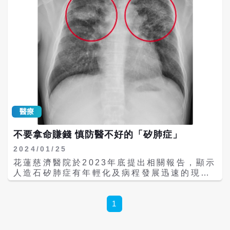
醫療
不要拿命賺錢 慎防醫不好的「矽肺症」
2024/01/25
花蓮慈濟醫院於2023年底提出相關報告，顯示
人造石矽肺症有年輕化及病程發展迅速的現
象。花蓮慈院胸腔內科劉迪塑醫師指出，由於
矽肺症屬於不可逆的吸入性肺部疾病，且即便
病人停止暴露在粉塵環境裡，病程仍然會持續
1
進展，因此預防的重要性不可忽視，呼籲相關
從業者應多加注意！ 矽肺症是塵肺症的一種，