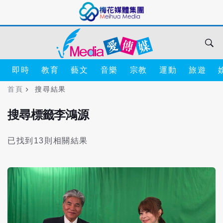
即時
教育
藝文
音樂
宗教
運動
旅遊
首頁
搜尋結果
搜尋標籤李鴻源
已找到13則相關結果