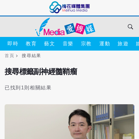
即時
教育
藝文
音樂
宗教
運動
旅遊
首頁
搜尋結果
搜尋標籤副神經髓鞘瘤
已找到1則相關結果