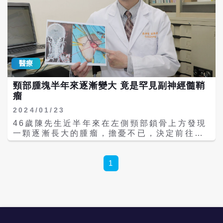
醫療
頸部腫塊半年來逐漸變大 竟是罕見副神經髓鞘
瘤
2024/01/23
46歲陳先生近半年來在左側頸部鎖骨上方發現
一顆逐漸長大的腫瘤，擔憂不已，決定前往台
中仁愛醫院耳鼻喉科求診。負責檢查的張耕閤
醫師透過頸部超音波檢查，發現左側深頸部有
一顆2.5公分的腫瘤，電腦斷層也確認除了這
1
顆腫瘤外，無其他異常發現。 為了確定腫瘤的
性質，安排使用超音波導引作細針抽吸，取得
腫瘤細胞進行化驗。初步組織檢查結果顯示，
腫瘤並無惡性細胞，於是安排手術切除腫瘤。
手術過程中卻驚見腫瘤與神經緊密纏繞，每當
接觸腫瘤邊緣，陳先生的手部便會跳動，隨即