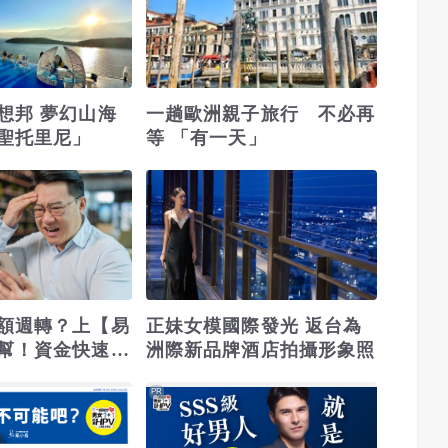
想邦 夢幻山海
一趟歐洲親子旅行 不必再
聖托里尼」
等 「有一天」
額週轉？上【易
正妹女模國際發光 返台為
幫！資金快速到
洲際新品牌酒店拍攝形象照
PR