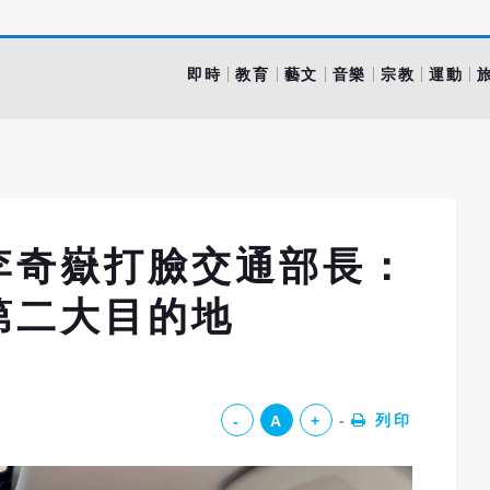
即時
教育
藝文
音樂
宗教
運動
李奇嶽打臉交通部長：
第二大目的地
列印
-
A
+