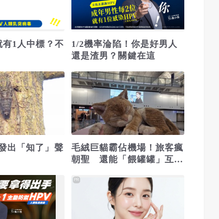
就有1人中標？不
1/2機率淪陷！你是好男人
還是渣男？關鍵在這
發出「知了」聲
毛絨巨貓霸佔機場！旅客瘋
朝聖 還能「餵罐罐」互動
萌翻
PR