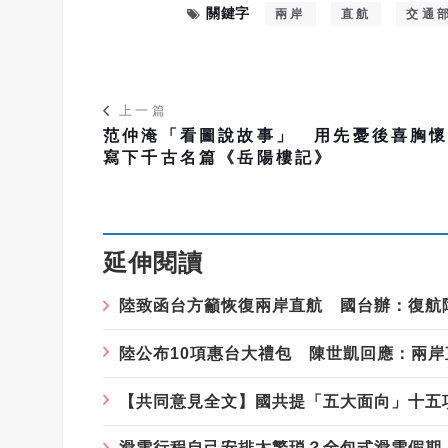
關鍵字
兩岸
直航
交通
上一篇
范仲淹「看圖說故事」 用先憂後喜胸
寫下千古名篇《岳陽樓記》
延伸閱讀
陸致函台方籲恢復兩岸直航 國台辦：復航
陸公布10項惠台大禮包 陳世凱回應：兩
【共同意見全文】國共提「五大面向」十五
滑雪行程自己安排太繁瑣？全包式滑雪假期