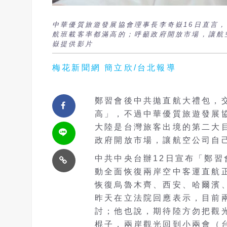
中華優質旅遊發展協會理事長李奇嶽16日直言
航班載客率都滿高的；呼籲政府開放市場，讓航
嶽提供影片
梅花新聞網 簡立欣/台北報導
鄭習會後中共拋直航大禮包，
高」，不過中華優質旅遊發展
大陸是台灣旅客出境的第二大
政府開放市場，讓航空公司自
中共中央台辦12日宣布「鄭
動全面恢復兩岸空中客運直航
恢復烏魯木齊、西安、哈爾濱
昨天在立法院回應表示，目前
討；他也說，期待陸方勿把觀
棍子，兩岸觀光回到小兩會（