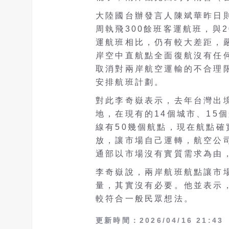
大陸國台辦發言人陳斌華昨日則
周執飛300餘班客運航班，與2
運航班相比，仍有較大差距，
岸空中直航點全面復航沒有任
取消對兩岸航空運輸的不合理
安排航班計劃。
對此李奇嶽表示，去年台灣出境
地，在現有的14個城市、15
線有50幾個航點，現在航點
放，讓市場自己運轉，航空公
通部以市場沒有實質需求為由
李奇嶽說，兩岸航班航點讓市
量，其實沒有必要。他並表示
較符合一般民眾想法。
更新時間：2026/04/16 21:43