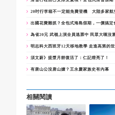
20吋行李箱不一定能免費登機 大陸多家航
出國花費難抓？全包式海島假期，一價搞定
為省20元 武嶺上演全員逃票中 民眾大嘆沒
明志科大西班牙12天移地教學 走進高第的世
須文蔚》提漿月餅復活了：仁記燈亮了！
有唐山公沒唐山嬤？王永慶家族史有內幕
相關閱讀