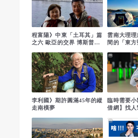
程富陽》中東「土耳其」篇
雲南大理理
之六 歐亞的交界 博斯普魯
間的「東方
斯海峽
PR
李利國》期許圓滿45年的縱
臨時需要小
走南橫夢
借網】找人
位
PR