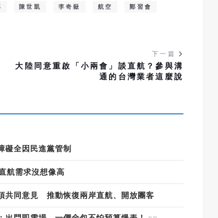
部
陳世凱
李奇嶽
航空
鄭習會
下一篇
懷
大陸同意重啟「小兩會」談直航？參與溝
通的台灣業者這麼說
障礙全因民進黨管制
岸直航需求沒想像高
項共同意見 推動恢復兩岸直航、開放團客
：出門即雪場，一價全包不怕預算爆表！