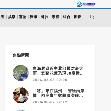
旅遊
娛樂
寵物
醫療
科技
專欄
綜合
影音
焦點新聞
白海豚逼近中北部嚴防豪大
雨 宜蘭花蓮恐現38度極端
高溫
2026-08-08 00:00
「將」來在福州 智繪兩岸
情 兩岸青年家將臉譜繪畫大
賽在福州開幕
2026-08-07 22:12