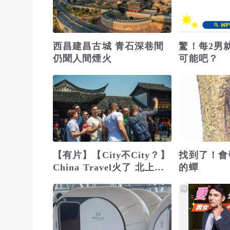
西昌建昌古城 青石深巷間
驚！每2男
仍聞人間煙火
可能吧？
【有片】【City不City？】
找到了！會
China Travel火了 北上廣
的蟬
深最City！
PR