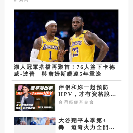
湖人冠軍搭檔再聚首！76人簽下卡德
威-波普 與詹姆斯睽違5年重逢
伴侶和妳一起預防
HPV，才有資格說愛
妳！
台灣癌症基金會
大谷翔平本季第3
轟 道奇火力全開