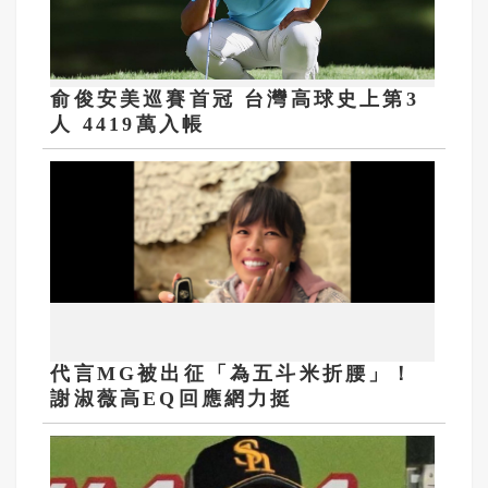
俞俊安美巡賽首冠 台灣高球史上第3
人 4419萬入帳
代言MG被出征「為五斗米折腰」！
謝淑薇高EQ回應網力挺