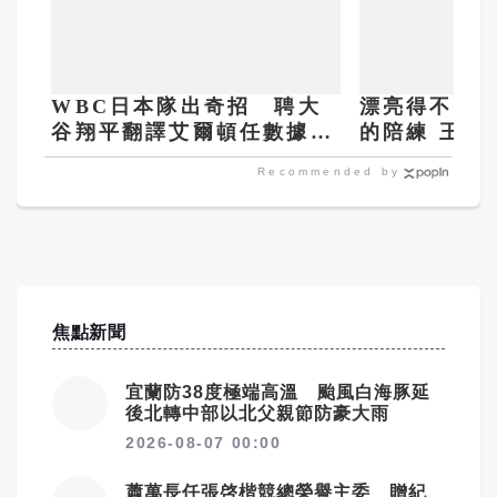
WBC日本隊出奇招 聘大
漂亮得不像實
谷翔平翻譯艾爾頓任數據分
的陪練 王添
析師
美女
Recommended by
焦點新聞
宜蘭防38度極端高溫 颱風白海豚延
後北轉中部以北父親節防豪大雨
2026-08-07 00:00
蕭萬長任張啓楷競總榮譽主委 贈紀