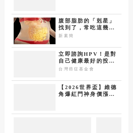
大勝藍鳥豪取連勝
腹部脂肪的「剋星」
找到了，常吃這幾
物，吃走大肚囊，瘦
新素簡
出小蠻腰
立即諮詢HPV！是對
自己健康最好的投
資，把握現在不嫌
台灣癌症基金會
晚！
【2026世界盃】維德
角爆紅門神身價漲10
倍 40歲沃齊尼亞加
盟智利豪門科洛科洛