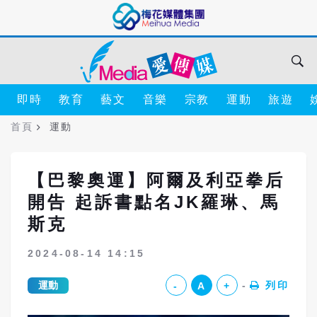
即時
教育
藝文
音樂
宗教
運動
旅遊
首頁
運動
【巴黎奧運】阿爾及利亞拳后
開告 起訴書點名JK羅琳、馬
斯克
2024-08-14 14:15
運動
列印
-
A
+