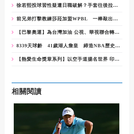
徐若熙投球習性疑遭日職破解？手套往後拉直球機率高
前兄弟打擊教練莎菈加盟WPBL 一棒敲出聯盟史上首支滿貫砲
【巴黎奧運】為台灣加油 公視、華視聯合轉播即時賽事
8339天球齡 41歲湖人詹皇 締造NBA歷史紀錄
【熱愛生命獎章系列】以空手道揚名世界 印尼阿富汗難民國手—米娜·阿薩迪（上）
相關閱讀