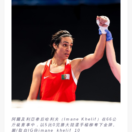
阿爾及利亞拳后哈利夫（Imane Khelif）在66公
斤級賽事中，以5比0完勝大陸選手楊柳奪下金牌。
圖/取自IG@imane_khelif_10