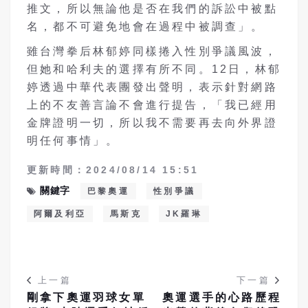
推文，所以無論他是否在我們的訴訟中被點
名，都不可避免地會在過程中被調查」。
雖台灣拳后林郁婷同樣捲入性別爭議風波，
但她和哈利夫的選擇有所不同。12日，林郁
婷透過中華代表團發出聲明，表示針對網路
上的不友善言論不會進行提告，「我已經用
金牌證明一切，所以我不需要再去向外界證
明任何事情」。
更新時間：2024/08/14 15:51
關鍵字
巴黎奧運
性別爭議
阿爾及利亞
馬斯克
JK羅琳
上一篇
下一篇
剛拿下奧運羽球女單
奧運選手的心路歷程