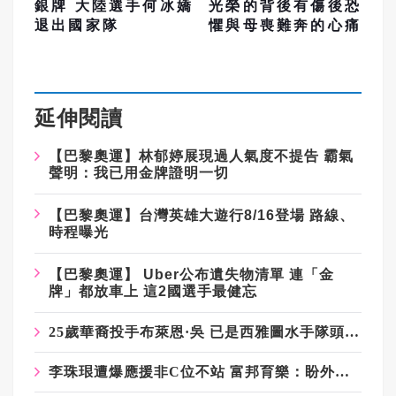
銀牌 大陸選手何冰嬌
光榮的背後有傷後恐
退出國家隊
懼與母喪難奔的心痛
延伸閱讀
【巴黎奧運】林郁婷展現過人氣度不提告 霸氣
聲明：我已用金牌證明一切
【巴黎奧運】台灣英雄大遊行8/16登場 路線、
時程曝光
【巴黎奧運】 Uber公布遺失物清單 連「金
牌」都放車上 這2國選手最健忘
25歲華裔投手布萊恩·吳 已是西雅圖水手隊頭號先發
李珠珢遭爆應援非C位不站 富邦育樂：盼外界給予正面鼓勵