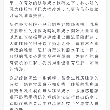
果。在有效的移除奶水技巧之下，林小姐的
乳房腫脹情形已大幅改善，也更有信心繼續
以母乳哺餵寶寶。
新竹臺大分院小兒部劉思妤醫師說明，乳房
腫脹發生的原因為哺乳期奶水開始大量製造
以及血管擴張壓迫導致淋巴回流受阻所致，
因此腫脹的部分除了奶水之外，還有淋巴組
織液的堆積，這和典型的乳腺炎不太一樣，
典型的乳腺炎通常發生在單側，媽媽可能會
有發燒的症狀，乳房局部也會有紅腫、熱痛
的情形。
劉思妤醫師進一步解釋，當發生乳房腫脹的
時候，媽媽常常會不知所措，腫脹的乳房讓
寶寶含乳不易而無法移除奶水，脹痛感也讓
還不熟悉手擠奶的媽媽無法自行移出奶水，
這時候就需要藉由熟悉哺乳技巧的專業人員
來協助。