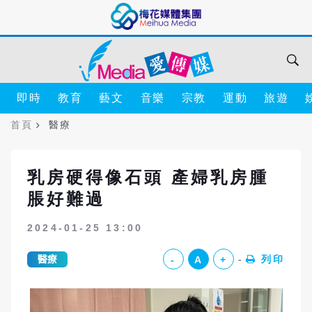
即時
教育
藝文
音樂
宗教
運動
旅遊
首頁
醫療
乳房硬得像石頭 產婦乳房腫
脹好難過
2024-01-25 13:00
醫療
列印
-
A
+