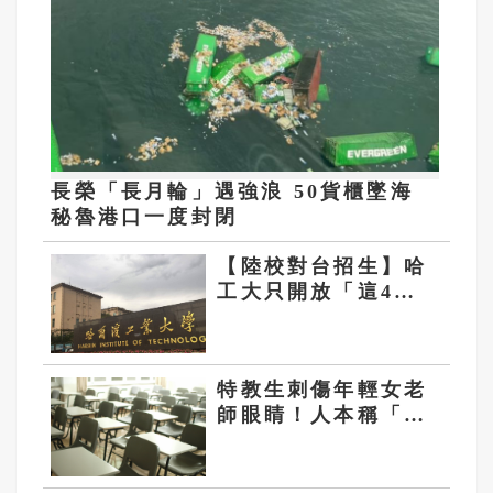
長榮「長月輪」遇強浪 50貨櫃墜海
秘魯港口一度封閉
【陸校對台招生】哈
工大只開放「這4
系」 台生根本不能讀
國防航天
特教生刺傷年輕女老
師眼睛！人本稱「應
釐清學生情緒壓力
源」遭網罵爆