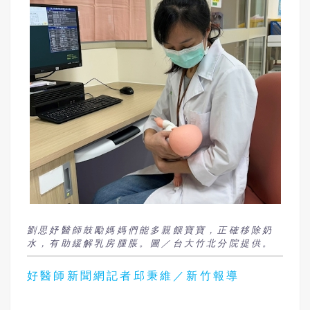
劉思妤醫師鼓勵媽媽們能多親餵寶寶，正確移除奶
水，有助緩解乳房腫脹。圖／台大竹北分院提供。
好醫師新聞網記者邱秉維／新竹報導