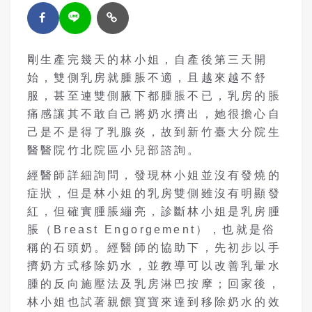
剛生產完幾天的林小姐，自產後第三天開
始，雙側乳房就腫脹不適，且越來越不舒
服，甚至連雙側腋下都腫脹不已，乳房的脹
痛感讓其不敢自己將奶水擠出，她很擔心自
己是不是得了乳腺炎，故到新竹臺大分院生
醫醫院竹北院區小兒部諮詢。
經醫師詳細詢問，發現林小姐並沒有發燒的
症狀，但是林小姐的乳房雙側雖沒有明顯發
紅，但確實腫脹繃亮，診斷林小姐是乳房腫
脹（Breast Engorgement），也就是俗
稱的石頭奶。經醫師的協助下，先初步以手
擠奶方式移除奶水，並教導可以改善乳暈水
腫的反向施壓法及乳房淋巴按摩；回家後，
林小姐也試著親餵寶寶來達到移除奶水的效