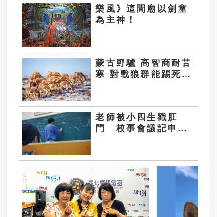
樂風》這間廟以劍童
為主神！
蒙古野驢 高智商耐苦
寒 對戰狼群能踢死狼
王
老師被小四生戳肛
門 校事會議記申
誡：即使故意也不應
傷害學生