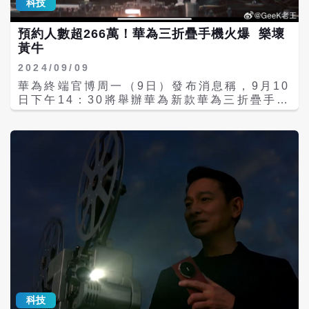
有趣的現象，就是當受測者藉由禪定去除雜念
科技
（人民幣，下同）以下的產品，最高可獲15%
Jobs）出任執行長，今年9月的蘋果秋季發表
後，再搭配觀照內外的專注技巧，竟可提高受
補助，每件最高額度不超過500元，而蘋果
會上，他則將介紹 iPhone Air 的任務交給硬
測者整體的認知學習能力，同時他們的邏輯思
預約人數超266萬！華為三折疊手機火爆 樂壞
iPhone16的128GB機型恰巧在5999元，國
體工程高級副總裁特努斯（John Ternus），
考也更趨於彈性和高度變異性。 當這些能力提
黃牛
補後價格降至5499元，降幅達8.3%。 蘋果今
外界普遍解讀這一安排象徵接班訊號漸明。
升了以後，受測者的觀察力與學習記憶力也得
年第1季在大陸手機出貨量前五的品牌中是同
2024/09/09
到大幅增加，他們可以很快地探索新知，很快
比唯一下降的，且市占率年減10個百分點至
地改變思考方式，並務實地作試誤學習，以增
華為終端官博周一（9日）發布消息稱，9月10
13.7%，被華為反超。 蘋果官網接受國補後，
加受測者整體的創造力的任務達成率。 「禪定
日下午14：30將舉辦華為新款華為三折疊手機
可縮小與大陸本土品牌的價格差，與其他品牌
練習彷彿讓我們在心中長出了一雙眼睛，那些
華為MateXT非凡大師發布會，並於9 月20日
在中階手機戰場上爭奪用戶，不過目前其他電
原本從眼睛看到的、耳朵聽到的、身體接觸到
10：08開售。華為Mate XT非凡大師一開啟
商平台的蘋果手機「疊加優惠」仍更具價格競
的事物，都不再只是生命中偶然掠過的光影，
預定，便遭全網搶購，根據華為商城顯示，目
爭力，如京東、天貓等平台透過「國補+平台
而是可以讓我們的靈敏度更加敏銳，可以看到
前已經有超266萬人預約。 由於三折疊產品的
券+以舊換新」組合拳，部分機型優惠超過
一粒砂，就知道一片海；找到一棵樹，就見到
製造較為複雜，目前外界普遍猜測其售價將高
2000元。 陸媒《每日經濟新聞》則提到，蘋
一片林！」伯斯教授如此地分享，也讓禪定與
於2萬元（人民幣，下同）。據報導，有些
果在大陸不僅面臨價格戰劣勢，AI應用上，其
創造力有了更明確的科學驗證與連結。 開發右
「黃牛」在部分交易平台上，已經價格炒到了
「Apple Intelligence」功能，雖在台灣等
腦找創意 當今父母為了不讓孩子輸在起跑點或
9.99萬元人民幣，而且還有進一步上升的趨
海外市場可使用，但遲遲未能在大陸上線，大
跌倒在轉折點，無不用心地尋找各種可以開發
勢。 證券時報ｅ公司報導指出，多位行業人士
幅削弱產品競爭優勢。 據市場調查機構
孩子腦力及創造力的方法，即使花再多錢也不
對三折疊屏手機在成本、技術、軟體應用適
Omdia的最新報告顯示，大陸消費者將手機的
在乎。然而，坊間大多數的訓練，大都著重在
配、良品率等多方面仍存挑戰，短期內，其他
AI功能列為購機考慮的一大因素，在蘋果遲未
快速記憶和技能提升方面，是否真能幫助孩子
廠商對三折疊屏手機可能依然會持觀望態度。
推出的情況下，用戶紛紛轉向字節跳動的豆包
在心中開一扇窗、長一雙眼？好像並沒有人去
2023年，全球折疊屏手機整體出貨1590萬
等軟體，與此同時，華為等大陸廠商加緊提升
深入探究與理性判別。藉由伯斯教授的發現與
台。值此之際，華為再出擊，引領行業進入三
AI功能，蘋果已出現戰略性風險，可能將流失
科技
分享，或許可以提供現代父母另一個思考方
折疊屏手機時代。 9月7日12：08，華為正式