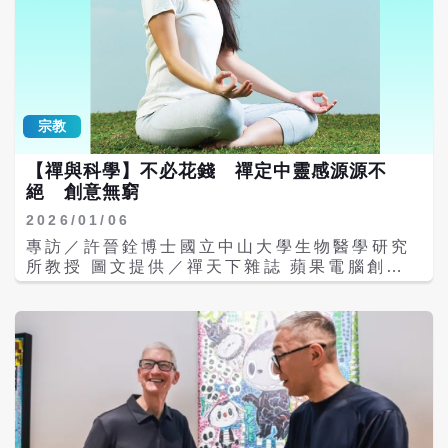
報》（The Wall Street Journal）報導，據
了解，新版Siri將建構在Google Gemini技
術基礎上，提供更現代化的搜尋體驗，能記住
使用者先前的查詢，並整合裝置內的個人資料
以提供客製化回應。蘋果還預計推出獨立的
Siri應用程式，並提供付費進階版本，與其他
宗教
AI應用程式競爭。 分析師指出，蘋果雖然在生
成式AI發展上落後競爭對手數年，但憑藉其在
【禪與科學】不必花錢 禪定中靈感源源不
硬體裝置領域的強大主導地位，仍具備成為AI
絕 創意無窮
市場贏家的潛力。前蘋果零售主管、賈伯斯
（Steve Jobs）時代的重要人物強生（Ron
2026/01/06
Johnson）表示：「我認為蘋果會在AI上勝
專訪／許晉銓博士國立中山大學生物醫學研究
出。手機將是人們使用AI的主要裝置，而蘋果
所教授 圖文提供／禪天下雜誌 蘋果電腦創辦
正與正確的夥伴合作，為手機帶來獨特的AI體
人賈伯斯曾豪氣地說：「別人可以抄襲我的作
驗。」 蘋果執行長庫克（Tim Cook）長期以
品，但無法奪走我的創意！」因為他從禪定中
來透過裝置優勢建立「收費站」模式，每年從
找到了如湧泉般的創意源頭，那就是一顆靈感
《App Store》應用程式分成及Google在
源源不絕的清淨心。 進入快速變化的二十一世
Safari瀏覽器的預設搜尋合作中，收取數百億
紀，人類思想有很大的躍進，生活工作不再只
美元費用。分析師認為，更聰明的Siri有望在
是一成不變地要求做得快、做得好，更要求要
AI時代開闢新的收入來源。 Apple WWDC
彈性應變、創新突破；因此，許多個人化、個
2026 pic.twitter.com/en1rIXWAHb
性化的商品，在現代社會大行其道，各式藝術
Saurav (@Saurav_DJ47) June 7, 2026
文創園區也紛紛成立，鼓勵更多年輕人勇於表