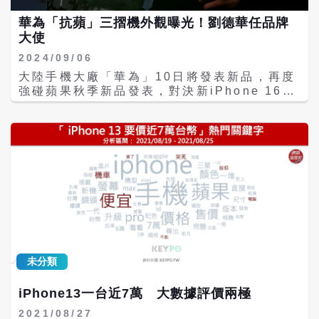
重要市場，在全球AI接受度最高的市場之一，
向，原來創造力不是一味地向外尋求最新資
開啟了旗下華為Mate XT非凡大師的盲定（不
蘋果卻武功盡失，發揮不出競爭優勢。 本月上
華為「抗蘋」三摺機外觀曝光！劉德華任品牌
訊，或是找名人上課、大師加持，而是可以用
用交定金），預定資訊首次曝光了這款全球三
旬舉行的蘋果2025年全球開發者大會
大使
不花錢的禪定來達成。 悟覺妙天禪師所傳授的
折疊屏智慧手機的全貌，共有三個普通智慧手
（WWDC2025）上，蘋果也未展示關於Siri
印心禪法禪定，是以專注為基礎，利用精神力
機螢幕，兩個鉸鏈，有玄黑與瑞紅兩個顏色可
2024/09/06
的新功能，作為蘋果手機的重要功能，Siri遲
來開發自我潛能，當然這也包括了智慧力和創
供選擇。劉德華出任該款手機品牌大使，並將
未升級的延遲也將直接影響用戶體驗及購機意
大陸手機大廠「華為」10日將發表新品，再度
造力的開發，像賈伯斯就是最好的例子。 妙天
於9月20日10：08正式開售。 在外界看來，
願。
強碰蘋果秋季新品發表，對決新iPhone 16，
禪師表示，人的右腦充滿旺盛的好奇心，極富
這款手機是華為拿來與蘋果相抗衡」的力作。
引發關注，華為5日發表有「品牌大使」劉德
創造力與幻想力，所以在禪定時，如果能夠一
因為當日凌晨，蘋果也將舉行一年一度的秋季
華現身的預告影片，這款「Mate XT非凡大
心專注右腦，沒有雜念，用精神力量去刺激
新品發布會，蘋果新品iPhone16系列等產品
師」也映證了是外界先前猜測的三摺手機。 除
它，就可以讓創意湧現。不過這一切都要從專
屆時推出。往年，華為都會選擇與蘋果同一時
了華為點燃三摺手機新戰火，大陸的「非洲之
注力的訓練開始，這是利用禪定開發潛能的基
間段召開發布會，但華為往年發布的重磅產品
王」手機品牌「傳音」旗下的TENCO品牌，
本功夫。 所以，與其祈求「神啊！請賜予我無
一般為旗下旗艦新品Mate數位系列，今年則是
也搶在華為之前，對外展示一款三摺概念機
限的創造力」，還不如像賈伯斯一樣，透過禪
華為Mate XT非凡大師。 對於華為全球首款
Tecno Phantom Ultimate 2，還有可能明
定的精神力量來開發內在潛能，說不定你就是
三折疊屏手機的即將開售，外界普遍認可華為
年發布的「榮耀」三摺手機也受到關注，有3C
第二個創意無限的賈伯斯喔！
對行業創新所做出的貢獻。 事實上，在三折疊
數位博主稱，出身於華為副牌的「榮耀」三摺
屏手機的研發投入、儲備方面，大陸主流手機
手機，內置大容量電池、輕薄設計，賣點十
廠商普遍都有布局。近日，隨著華為三折疊屏
足。 微信「華為終端」釋出的這支影片，以劉
手機市場聲量漸起，榮耀、OPPO、傳音控股
未分類
德華操作舊型影片放映機為意象，並手持新款
等公司三折疊屏概念機也紛紛被曝光。
三摺的「Mate XT非凡大師」，它的裝置酷似
前款「Mate 60 RS 非凡大師」的相機設計，
iPhone13一台近7萬 大數據評價兩極
八角形鏡頭區似乎已成相關係列代表元素，目
2021/08/27
前從影片中難以確定機身厚度，背蓋似採素皮