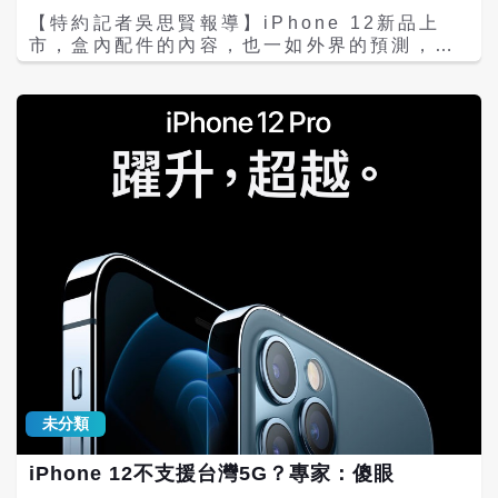
粉來說很「便宜」，也有人提到現在外傳要7
【特約記者吳思賢報導】iPhone 12新品上
萬，到時候售價5萬，也會讓果粉覺得賺到
市，盒內配件的內容，也一如外界的預測，只
「買了」、「笑死」等評語，不過也有人說現
有充電線，移除了EarPods有線耳機以及充電
在手機等同於一台「電腦」因此售價越來越
器，讓盒身大幅縮小。蘋果的說詞是這樣有助
貴，也是有它的道理在。
於在2030年達成碳足跡歸零的目標。 不過有
果粉爆料指出，iPhone雖然耐用，符合口
碑，但是周邊的品質就不一定了，尤其是有線
耳機與充電線。這位果粉說，他買了iPad與
iPhone，結果充電線的外圍包覆層用了一、
兩年就陸續氧化裂開，沒多久耳機線的外圍包
覆層也出現了一樣的情況，雖然還能用，但是
看起來很恐怖，簡直就是「喪屍」，也擔心會
有漏電的問題。 果粉說，本來希望換了
iPhone12之後，順便取得新的耳機與充電
線，充電器反而不需要換，結果iPhone新品
只提供充電線，卻沒有耳機，看起來蘋果如果
不是想要逼迫果粉另外花錢買新的耳機，就是
恐怕不太了解自己產品周邊的品質不太理想！
未分類
iPhone 12不支援台灣5G？專家：傻眼