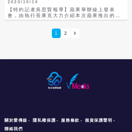
2020/10/14
【特約記者吳思賢報導】蘋果舉辦線上發表
會，由執行長庫克大力介紹本次蘋果推出的兩
項力推產品：HomePod Mini以及全球果粉期
待已久的iPhone 12系列！ 不過有媒體報導
說，iPhone 12是第一個支援「毫米波」
1
2
（mmWave）技術的手機，這是美國所採用的
5G技術規格，但是台灣卻不是使用這項技術，
而是使用sub-6，所以如果搶快買了這一批最
新推出的iPhone12，很可能以後無法銜接
5G。 有電訊專家看了報導之後表示，對相關
的報導覺得很傻眼，因為恐怕有誤解。事實
上，不管是sub-6或者高頻mmWave都是
5G，只是所使用的central frequency不同。
有的手機只支援其中的一種技術，例如僅有支
援sub-6頻段，但絕對不是沒有mmWave就不
支援5G了，因為iPhone 12是兩種技術都支
援，所以不用擔心買了這一批最新的iPhone
12之後，在台灣無法銜接5G。
關於愛傳媒
隱私權保護
服務條款
個資保護聲明
聯絡我們