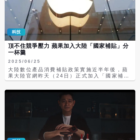
品，完整呈現品牌十年來的創作歷程與美學風
也沒有精心設計剪裁的西裝，最愛穿一件套頭
憑藉數億台iPhone的龐大用戶基礎，以及與
格。 參觀過程中，庫克與王寧、龍家昇互動熱
圓領T恤，因為他認為，科技所追尋的生命渴
Google等夥伴的合作，蘋果有望將生成式AI
絡，龍家昇現場以iPad Pro示範LABUBU的
望與靈感，是直心，所以他不要一顆顆扣了又
真正帶給大眾，在AI時代繼續維持其科技巨頭
數位繪製過程，展現蘋果科技如何融入藝術創
解、解了又扣的鈕扣。賈伯斯曾豪氣地說：
地位。
作；王寧則獻上特別禮物，LABUBU大首領
「別人可以抄襲我的作品，但無法奪走我的創
科技
「ZIMOMO」及庫克專屬的LABUBU，作為
意！」因為他從禪定中找到了如湧泉般的創意
雙方交流的象徵。 今年是LABUBU誕生十周
源頭，那就是一顆靈感源源不絕的清淨心。 也
頂不住競爭壓力 蘋果加入大陸「國家補貼」分
年，泡泡瑪特為此舉辦為期一年的全球巡迴紀
許有人會問，透過禪定開發創意，有科學證明
一杯羹
念展，首站登陸上海，並首次公開龍家昇的大
嗎？每個人都可以如此練習嗎？還是賈伯斯只
量手稿與THE MONSTERS 歷代作品，吸引
是一個個案，他是因為天赋異秉才成功的，其
2025/06/25
眾多粉絲與收藏家關注。 當晚，庫克也出現在
實和禪定一點關係也沒有？ 實驗證明禪定可開
大陸數位產品消費補貼政策實施近半年後，蘋
Apple Store官方旗艦店的抖音直播間，消息
發創意 如果你也有這樣的疑惑，下面的科學報
果大陸官網昨天（24日）正式加入「國家補
一出便成為熱搜話題，他在直播間親自宣布全
導或許可以提供解答，因為相關研究證明，重
貼」（陸稱「國補」）行列，此次政策覆蓋
新iPhone Air 將於10月17日上午9點在大陸
複性的禪定練習，的確可以讓創造力高於常
iPhone、iPad、Mac等核心產品，最高可享
開放預購，並於10 月22日正式開售。這是庫
人。 一位來自荷蘭阿姆斯特丹大學的伯斯教授
人民幣2000元（約新台幣8200元）優惠。據
克首次透過大陸直播平台與消費者直接互動，
（Matthijs Baas），設計了為期8週的禪定
陸媒《界面新聞》分析，蘋果藉由縮小與大陸
展現蘋果對大陸市場的重視。 iPhone Air 作
專注課程，參與實驗的自願者必須在每週的禪
本土手機的價格差距，將目標瞄準大陸中階手
為蘋果今年秋季推出的全新產品線，厚度僅
定練習後，填寫有關創意檢測的問卷量表，同
機市場。 蘋果先前官方通路不參與國補，造成
5.6 毫米，為史上最薄的 iPhone。新機採用
時還要配合完成一些需要創意思考的過關遊
部分消費者轉向其他電商平台，在市場競爭壓
純 eSIM 設計，取消實體 SIM 卡槽，被視為
戲，其目的是為了計算一個人的創意行為是如
力下，蘋果官方也接受國補，不過目前僅支援
蘋果推進全球「去卡化」策略的重要一步，象
何被涵養訓練出來的。 伯斯教授在這研究中，
Apple Store線上商店（北京為主）及上海實
徵品牌在設計與技術上的再度突破。 庫克於
搭配了不同的禪定專注技巧，結果發現一個很
體旗艦店。 根據大陸國補規則，購買6000元
2011年接替蘋果創辦人賈伯斯（Steve