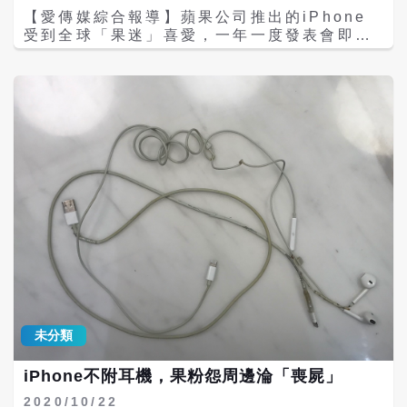
【愛傳媒綜合報導】蘋果公司推出的iPhone
材質，可減輕機身重量。 華為在新品發表前的
受到全球「果迷」喜愛，一年一度發表會即將
前導宣傳力道強大，先前4日也播出4支宣傳影
來臨，外媒揭露iPhone13的價格突破歷史新
片，找來大陸女星楊冪、男星于和偉、東京奧
高，其中最高階的iPhone13 Pro Max一台要
運乒乓男團冠軍隊員許昕等5名「非凡見證
價近7萬元。 iPhone發表會還沒正式舉行，
官」，在片中以「手勢」介紹出三摺疊手機，
相關資訊已經滿天飛，除了大家在意的瀏海外
並說出「三折疊，太妙了」。
型可能會變小，機型顏色會有玫瑰金、迷霧
紫、薄荷綠等繽紛色外，許多人也在意的是價
格。外媒報導iPhone13會用新的A15仿生處
理器，效能提升20％，價格最低從799美元起
跳，約台幣2萬4000元，如要搭配最高規格
iPhone 13 Pro Max，使用最高容量1TB的
話，一台需要2300美元，換算台幣是6萬
4200元，如輸入台灣販賣，加上稅金可能逼近
7萬！ 7萬元可以買一輛新的125 CC摩托車，
有網友看傻，表示還不如買台機車，不過也有
網友認為只要對蘋果的信仰夠，就會覺得便
宜，應該是一分錢一分貨。 透過《KEYPO大
未分類
數據關鍵引擎》查看熱門關鍵字，可以看到很
多網友被價格嚇到「七萬都可以買台機車」、
iPhone不附耳機，果粉怨周邊淪「喪屍」
「不如去買機車」、「不如去買名牌包」等，
還有不少人嘲諷果粉「信仰」無價，認為對果
2020/10/22