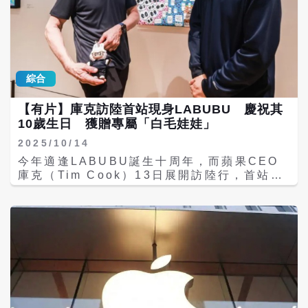
在未來願景中，智慧型手機不僅是搜尋工具，
現自我，創造個人的特色與價值。 當一切工作
更將成為能主動完成任務的個人助理。例如自
逐漸被機器和電腦取代後，「改變」與「創
動根據使用者行事曆和飲食偏好預訂餐廳、呼
意」就成為現代人必備的生存條件。但問題
叫車輛，或直接替使用者聯繫線上服務，而無
是，對充滿壓力和焦躁的現代人而言，實在很
需逐一開啟不同App。蘋果的最大優勢在於，
難有一顆平靜放鬆的心和腦袋，來孕育無限想
iPhone已深度掌握使用者個人資訊，未來各
綜合
像的創意。 但是有一位科技人，他藉由禪定靜
大AI模型若想接觸廣大消費者，很可能都必須
心所產生的靈感，徹底改變了全人類的生活，
通過蘋果這道關卡。 不過，蘋果在AI領域的挑
【有片】庫克訪陸首站現身LABUBU 慶祝其
他就是蘋果電腦創辦人賈伯斯（Steven Paul
戰依然嚴峻。2年前蘋果曾承諾Siri能與訊息、
10歲生日 獲贈專屬「白毛娃娃」
Jobs）。 賈伯斯的創意來自禪定 許多人都追
應用程式互動並理解螢幕內容，最終卻未能兌
逐過賈伯斯發明的各式3C商品，甚至有人願意
現，甚至因此面臨集體訴訟。分析師摩菲特
2025/10/14
頂著冷颼颼的刺骨寒風，漏夜排隊，只為了購
（Craig Moffett）指出，蘋果最大的挑戰在
今年適逢LABUBU誕生十周年，而蘋果CEO
買最新上市的i-phone手機；賈伯斯可說是集
於能否將「想像中的Apple Intelligence」
庫克（Tim Cook）13日展開訪陸行，首站便
「科技、創意、時尚」於一身的總教主。 然
轉化為使用者真正願意使用的產品與服務。 此
現身上海POP MART 泡泡瑪特展覽，泡泡瑪
而，就在大家津津樂道、爭相搶購賈伯斯的商
外，蘋果強調保護使用者隱私的原則雖能贏得
特創辦人王寧與LABUBU創作者、藝術家龍家
品時，他在當時尚未公開的回憶錄中寫了這段
信任，卻也限制了AI模型的訓練效率。記憶體
昇也親自到場迎接。綜合陸媒報導，現場氣氛
話：「我這一生做過最有價值的事，不是發明
供應短缺也是另一大難題，未來iPhone需更
熱烈，庫克還獲贈一隻手持iPhone 17 Pro、
了這些賺錢的商品，而是在年輕時學到了禪定
多記憶體才能在裝置端運行複雜AI模型，但
戴著黑色粗框眼鏡的白毛LABUBU，象徵科技
方法，讓我找到一顆平靜又充滿創意的心，可
Nvidia等AI晶片大廠已導致記憶體價格大幅上
與潮玩藝術的創意融合。 庫克10月13日下午
以面對各種挑戰。」 從賈伯斯的辦公室及他個
漲。 去年（2025年），蘋果已撤換未能有效
抵達上海，參觀泡泡瑪特舉辦的THE
人的服裝打扮，都呈現出一種率真、簡單的禪
推動Siri願景的AI主管。如今，蘋果已無退
MONSTER十周年巡展，展覽展示了
式風格──沒有氣派昂貴的辦公桌，只有一塊蒲
路，必須在這次重啟中拿出成果。 儘管面臨諸
LABUBU系列的原創手稿與豐富多元的藝術作
團放在辦公室中央，那是他靜心思考的聖殿；
多挑戰，許多分析師仍看好蘋果的長期前景。