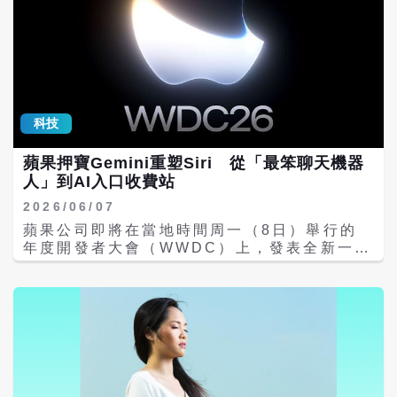
科技
蘋果押寶Gemini重塑Siri 從「最笨聊天機器
人」到AI入口收費站
2026/06/07
蘋果公司即將在當地時間周一（8日）舉行的
年度開發者大會（WWDC）上，發表全新一代
Siri。這款長期被詬病為「最笨聊天機器人」
的語音助理，將迎來重大升級，目標是讓它更
接近ChatGPT水準，幫助蘋果在生成式AI領
域實現全面反攻。 Apples Plan for AI
Dominance Rests on Fixing Its Much-
Maligned Chatbot
https://t.co/HS1VkKEEqh Maya
(@rose_howdy) June 5, 2026 《華爾街日