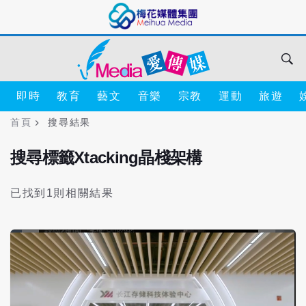
即時
教育
藝文
音樂
宗教
運動
旅遊
首頁
搜尋結果
搜尋標籤Xtacking晶棧架構
已找到1則相關結果