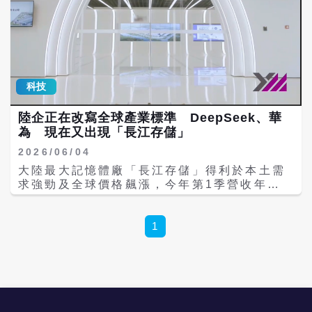
科技
陸企正在改寫全球產業標準 DeepSeek、華
為 現在又出現「長江存儲」
2026/06/04
大陸最大記憶體廠「長江存儲」得利於本土需
求強勁及全球價格飆漲，今年第1季營收年增
近445%，全球市占從去年同期的8%提升至
13%，與日本鎧俠（Kioxia）、美光
（Micron）、晟碟（SanDisk）爭搶全球第
1
三的寶座。長江存儲最引人注目的是其自主研
發的Xtacking架構能繞西方國家的技術封鎖，
具備從設計到量產的完整產業鏈，就像
DeepSeek和華為。 據國際調研機構
Counterpoint的報告，全球記憶體市占，三
星以29%穩居第一，第二名為SK海力士，市