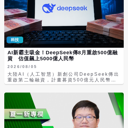
科技
AI新霸主吸金！DeepSeek傳8月重啟500億融
資 估值飆上5000億人民幣
2026/08/05
大陸AI（人工智慧）新創公司DeepSeek傳出
重啟第二輪融資，計畫募資500億元人民幣，
投前估值約5000億元，預計8月下旬完成簽
約。若交易順利完成，DeepSeek兩輪融資總
額將超過1000億元。不過，DeepSeek目前
尚未發布公告，也未證實融資重啟、估值及簽
約時程。 大陸《財經》5日引述多名交易人士
報導，DeepSeek第二輪融資至少在7月中旬
已經啟動，但7月底突然暫停，部分列入談判
候補名單的投資人被告知，原定簽署融資協議