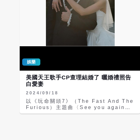
娛樂
美國天王歌手CP查理結婚了 曬婚禮照告
白愛妻
2024/09/18
以《玩命關頭7》（The Fast And The
Furious）主題曲〈See you again〉
等熱門歌曲風靡全球的美國天王級歌手
CP查理（Charlie Puth）今天（18
日）在社群平台宣布步入婚姻，發出一系
列婚禮照，深情告白青梅竹馬妻子「謝謝
妳讓我成為最幸福的男人」，羨煞眾人。