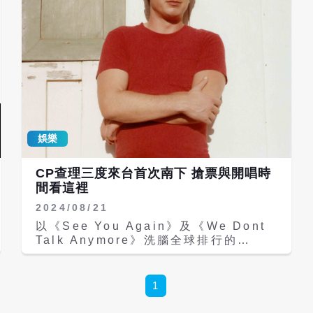
娛樂
CP查理三度來台首次南下 搶票與開唱時
間看這裡
2024/08/21
以《See You Again》及《We Dont
Talk Anymore》洗腦全球排行的
Charlie Puth（CP查理）睽違6年，將
三度登台帶著全新巡迴《Charlie Puth
Presents Something New》南下攻
1
蛋，將在12/5於高雄巨蛋開唱。唱作一
手包辦的Charlie Puth，前陣子才夢幻