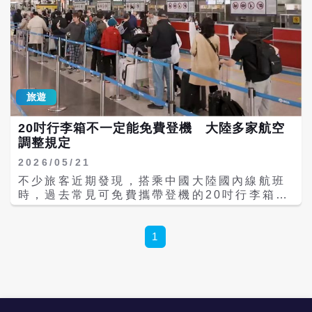
旅遊
20吋行李箱不一定能免費登機 大陸多家航空
調整規定
2026/05/21
不少旅客近期發現，搭乘中國大陸國內線航班
時，過去常見可免費攜帶登機的20吋行李箱，
如今越來越多航空公司開始限制，甚至要求額
外付費，引發網友熱議。 根據《現代快報》報
導，目前大陸多數廉價航空公司已不再允許普
1
通經濟艙旅免費攜帶20吋行李箱登機，部分航
空公司則改採「加價購」模式；相較之下，大
陸國航、東航、南航等全服務航空公司，仍大
多維持經濟艙旅客可免費攜帶20吋登機箱的傳
統。 桂林航空客服表示，普通經濟艙旅客雖可