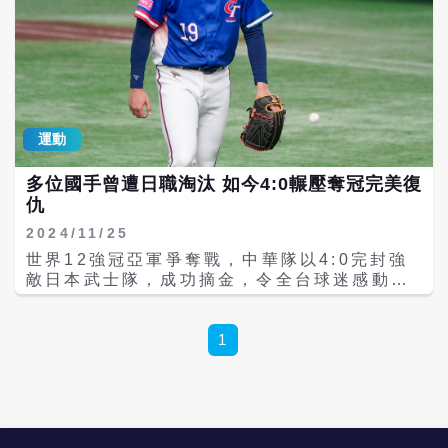
運動
多位國手曾遭日職淘汰 如今4:0輾壓奪冠完美復
仇
2024/11/25
世界12強冠亞軍爭奪戰，中華隊以4:0完封強
敵日本武士隊，成功摘金，令全台球迷感動不
已。值得注意的是，本屆中華隊不少優秀的選
手曾在日職選秀落空，或被日職淘汰，如今完
美奪冠的表現，可說是漂亮的復仇。 中華隊長
1
陳傑憲本次12強賽事表現出色，一共敲出14支
安打、2支全壘打、6分打點，以6成36打擊
率，拿下打擊王頭銜及大會MVP，受封史上最
強中華隊長。隨著人氣高漲，他的棒球生涯也
備受矚目。2012年，陳傑憲從日本岡山共生高