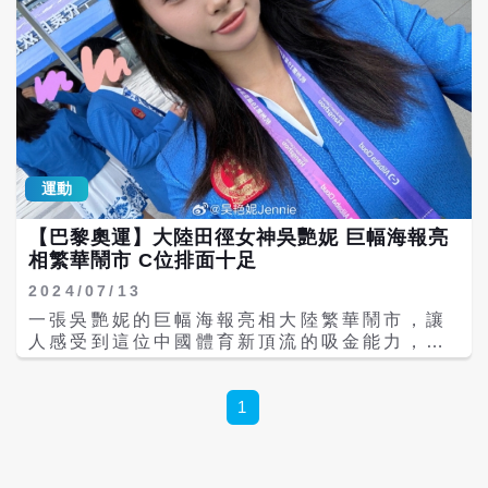
運動
【巴黎奧運】大陸田徑女神吳艷妮 巨幅海報亮
相繁華鬧市 C位排面十足
2024/07/13
一張吳艷妮的巨幅海報亮相大陸繁華鬧市，讓
人感受到這位中國體育新頂流的吸金能力，在
拿到了大陸全國田徑冠軍賽女子百公尺跨欄冠
軍之後，她的身價恐怕也水漲船高。 這張巨幅
海報亮相繁華鬧市，看起來是商業街的核心地
1
段，吳艶妮的目標是能夠跑進巴黎奧運前八。
這張掛在鬧區的海報的內容是吳艷妮為某國際
大牌宣傳運動緊身裝。吳艷妮在C位，也凸顯