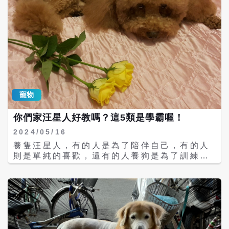
長讓人感到難過 相關報導曝光後，長期關注動
了，牠也會控制住，等你點頭才會才會狼吞虎
保議題的米可白今日在臉書發文寫道，因為毛
嚥起來。 牠不僅忠心還溫和，對小寶寶可也是
小孩沒有選票，這樣的虐待，就只能被輕輕放
溫柔，連自己最喜歡的球都願意送給小寶寶
下嗎？巴掌打 、椅子砸、用腳踹、刀子捅、拖
玩，黃金獵犬能無時無刻地陪伴著小主人，是
去撞牆等，這明明都有影片佐證，為何苗栗縣
「任勞任怨」最好的玩伴，即使娃娃怎麼折
府在公文上標註「未見明確受虐事證」，縱容
騰，都不會有半點厭煩，是個很合格的保母。
施暴者嗎？ 米可白指出，這名惡質飼主，過去
黃金獵犬在犬類智商中排名屬於前段班，一點
曾利用大家對毛孩的同情心違法勸募。如今，
也不輸給邊境牧羊犬，黃金獵犬也是個好幫
這樣的人竟然還能繼續飼養10個孩子，真的讓
手，會幫忙關抽屜、幫忙搬東西、重活累活都
人無法理解。更讓人心痛的是，有前員工出面
寵物
不會計較。賣萌的功力也不差，最重要的是牠
指證，表示狗狗曾被拖去撞牆，甚至嚇到失
的笑容天生就療癒心情的魔力。 雖然乖巧又聽
禁。面對這些指控，縣長卻只輕描淡寫地說：
你們家汪星人好教嗎？這5類是學霸喔！
話，但黃金獵犬撒嬌和黏人的本領，絕對不輸
「狗狗不乖，稍微修理一下而已，我自己養
給任何「狗」的，即使是養了13年的老狗狗，
2024/05/16
狗，狗不乖也會讓牠們罰站。」 米可白說，為
還是非常喜愛親近人的，隨便「擼」也沒問
什麼施暴者總能一次又一次被縱容？這樣的態
養隻汪星人，有的人是為了陪伴自己，有的人
題。如果是沒有敵意的陌生人，也能和牠們親
度，真的讓人對苗栗縣感到失望，也讓人不禁
則是單純的喜歡，還有的人養狗是為了訓練狗
近，也能夠摸摸牠的。有趣的黃金獵犬如果牠
感嘆，這片土地究竟還要讓多少毛孩承受這樣
狗。當你狗狗很快學會了你教給牠的技藝時，
能被你「擼」了一陣子之後，可能會很開心還
的傷害？ 米可白提到，再回頭看看之前「人人
會讓人感到非常的滿足非常的快樂，會很有成
要黏著你繼續摸摸牠，牠還會用腳示意要你不
犬舍」割聲帶繁殖場的案件，也是同樣的模
就感。但到底什麼是最容易訓練的狗狗，以下
能停手，一直撸到牠滿意為止。 如果你有幸運
式。當時縣長一句「私人財產」，就把188隻
5種，有沒有你家狗狗呢？ 第一：黃金獵犬
養了黃金獵犬，請一定好好珍惜。黃金獵犬牠
尚未結紮的年輕犬隻交還給業者。這樣的決
（Golden Retriever），是一種作為用來在
不僅顏值高、聰明還是出了名的好脾氣，絕對
定，難道不是讓牠們繼續陷入無良繁殖與剝削
配合射擊狩獵而培養出來的中大型獵犬。智商
可以滿足了你對所有狗狗的美好幻想。
的循環嗎？ 米可白認為，平時在粉專上維持著
是很高的，只要你拿出一點耐心和時間來，認