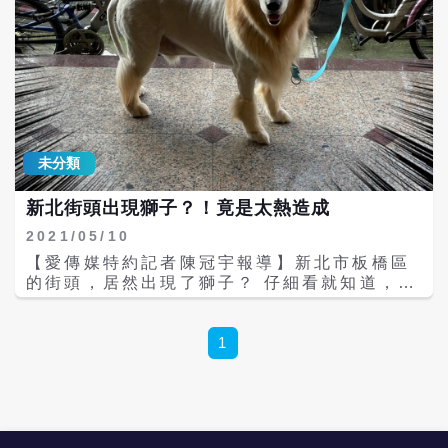
愛毛孩、痛恨虐待的形象，但真正到了事件後
真的教，你就會發現，牠學力特別高。去網上
續處理時，卻總是抱著「多一事不如少一事」
看一下那些特別懂事的黃金獵犬，你會被視震
的態度。對於大家的發聲，縣府粉專選擇漠視
撼，牠好像成精了一樣，主人說什麼它就聽什
跟封鎖留言，這樣的做法真的合適嗎？ 米可白
麼，還都能聽懂。甚至當主人需要金毛幫自己
表示，這樣的首長，真的讓人替苗栗縣那些無
拿一點東西的時候，金毛也會立刻去把主人想
法替自己發聲的孩子感到難過。因為在這樣的
要的這個東西給拿過來。 第二：泰迪犬
體制下，牠們等到的，往往不是正義，而是一
（toypoodle）並不是狗狗的品種，泰迪犬隻
次又一次的忽視。這件案件需要更多人看見，
是貴賓犬的一種修剪方式。泰迪這個稱呼由於
未分類
也需要更多人一起站出來替孩子們發聲，讓真
親切，並且和泰迪熊玩偶很相像，所以泰迪犬
相不被掩蓋。 而鍾東錦臉書也陸續遭網友湧入
這個稱呼就「不脛而走」了。在所有狗種裡排
新北街頭出現獅子？！竟是太熱造成
留言：「平平踢如果不算虐待，什麼是虐待？
行第二高，僅次於泰迪犬邊境牧羊犬，在小型
如果您愛動物，您有養狗，可以看出影片的狗
犬中是智商最高的第一名狗種。小時候的泰迪
2021/05/10
狗，眼神有多害怕，一個不能讓人安心的地
學東西是最快的，不管是站立還是作揖，它都
【愛傳媒特約記者陳冠宇報導】新北市板橋區
方，怎麼安心成家立業，請縣長告訴我們」、
可以很快的學會，甚至學的比金毛獵犬還要
的街頭，居然出現了獅子？ 仔細看就知道，這
「看太多官方說法，其實讓人很失望，就只有
快。同樣的動作，金毛它可能得花上一周才能
當然不是動物園的獅子跑出來了，而是一隻可
投廢票是最好的方式了」、「縣長充分表現您
學會，泰迪只需要五天就可以了。 第三種：拉
愛的黃金獵犬頂著「新造型」。 最近幾天全台
的生命教育跟高雄大學男大生虐殺倉鼠一樣
布拉多犬（Labrador），智商高且個性溫
溫度飆高，高溫甚至上看攝氏35度，一般人都
1
呢！」、「該叫我家人把你換掉了，連小動物
和、活潑，較沒有攻擊性，非常適合被選作寵
覺得受不了，包括黃金獵犬這類全身都是長毛
的安全都保護不了，是能處理多大的事
物犬、導盲犬或其他工作犬，與金毛尋回犬、
的大型狗，更是飽受高溫之苦，有些好心的狗
呢？」、「懇請切勿歸還給原飼主」、「黃金
哈士奇並列三大低攻擊性犬種。拉拉特別聰
主人就幫愛犬「清涼一下」。照片中的這隻黃
受虐案縣長當初口口聲聲說會嚴懲，會積極辦
明，也特別的容易被訓練。牠們在很短的時間
金獵犬（記者攝），只留下了頭頂、小腿以及
理，現在卻認為影片內容不算虐待，我相信人
內就能完成特別艱難的「導盲犬的訓練」，成
尾巴末端的毛髮，其餘部分全部剃短，涼爽了