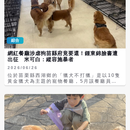
綜合
網紅餐廳涉虐狗苗縣府竟要還！鍾東錦臉書遭
出征 米可白：縱容施暴者
2026/06/26
位於苗栗縣西湖鄉的「獵犬不打獵」是以10隻
黃金獵犬為主題的寵物餐廳，5月該餐廳員工
爆出陳姓飼主業者涉多項虐狗行為，包括把狗
綁起來、用腳踹、丟牆壁，導致狗狗屎尿失
禁。未料，傳出苗栗縣政府預計將受虐犬全數
歸還施暴飼主，引發大批網友憤慨，縣長鍾東
錦的臉書也陸續遭網友湧入留言抨擊，而長期
關注動保議題的藝人「米可白」今（26）日稍
早也發聲：「為何苗栗縣府造縱容施暴
者？」。 寵物餐廳「獵犬不打獵鄉林小食光」