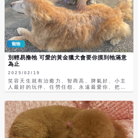
是知名網紅餐廳，也曾被廣泛報導，園區內擁
有10隻個性溫馴的黃金獵犬，但4月1日有民眾
向相關單位提供多段檢舉影像，內容橫跨數
年，影像中可見飼主對犬隻出現拖行、以牽繩
抽打、甚至腳踢與丟擲物品等動作，已遠超出
一般合理管教範圍。 曾任職於該間餐廳的彭姓
前員工當時控訴，她在餐廳任職1年多，虐狗
寵物
影片對這些犬隻來說「根本是日常」。她表
示，飼主只要覺得狗狗不順他的意，就會把狗
別輕易撸牠 可愛的黃金獵犬會要你摸到牠滿意
綁起來、用腳踹、抓起來丟牆壁，甚至導致狗
為止
狗屎尿失禁。 根據《梅花新聞網》日前報導，
對於市議員陳光軒上週二（16日）質詢「縣政
2025/02/19
府對於沒入還是扣留都不清楚」等問題時，鍾
笑容天生就有治癒力、智商高、脾氣好、小主
東錦回應，沒入還是要依法，看他的影片不是
人最好的玩伴、任勞任怨、永遠最愛你、把你
很明顯踹，丟椅子動作等等不是真的打狗，
當老大，這樣的夢幻狗狗是誰？沒錯，牠就是
「飼主沒有很用力踹，不是由上往下，而是平
可可愛愛的黃金獵犬。 黃金獵犬通常具有友
平的踢，丟椅子也是輕輕的不是砸啦，還是讓
善、溫和的性格，對人類和其他動物友好。牠
動保所作最後裁量」、「我們有跟飼主商量過
們是優秀的家庭寵物和陪伴犬。以性格來看黃
是不是沒入，但飼主不肯呀，如果我們沒入，
金獵犬絕對是大型的夢幻犬，牠把你當老大，
就會興訟，狗是他的，不能看到人家一錄（影
通常非常願意配合和服從，對訓練指令和家規
片）就沒入，這樣不對，畢竟是私人財產」等
往往有良好的響應。對於食物雖然沒什麼抵抗
語。 米可白舉「人人犬舍」為例：有這樣的首
力，但只要你沒下命令，即使口水都流不停