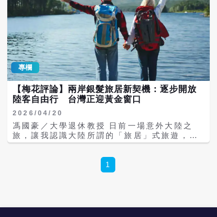
專欄
【梅花評論】兩岸銀髮旅居新契機：逐步開放
陸客自由行 台灣正迎黃金窗口
2026/04/20
馮國豪／大學退休教授 日前一場意外大陸之
旅，讓我認識大陸所謂的「旅居」式旅遊，同
時也看到「鄭習會」後，中共中央台辦10項涉
台政策措施中，包含恢復兩岸空中客運直航正
常化、推動上海市及福建省居民赴台自由行試
1
點，為台灣觀光旅遊業帶來商機。 4月13日從
朋友那裡得悉長期往來兩岸生活的陳大哥因心
臟痼疾突發，緊急裝了兩根支架也做了心血冠
擴張術，雖然救回一命，但也因此暫時無法返
台。因此我和另一位好久就決定18-20日到大