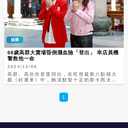
娛樂
68歲高群大賣場昏倒濺血險「登出」 幸店員機
警救他一命
2024/12/06
高群、高欣欣首度同台，在民視最新八點檔大
戲《好運來》中，飾演默契十足的那卡西夫妻
檔，為了祈求《好運來》拍攝順利，兩人特別
抽空前往竹林山觀音寺參拜。高欣欣透露，之
所以會邀請高群同行，是因為聽說他日前發生
1
濺血意外，差點「登出」，希望為他祈福。
68歲高群回憶當時驚險狀況，他表示收工後到
賣場選購發熱衣，蹲下太久站起來時，因為姿
勢性低血壓突然眼前一黑，接著就昏倒在地。
所幸熱心店員發現並協助送醫，經過檢查後，