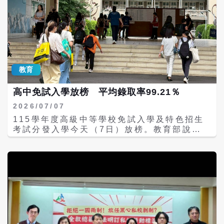
教育
高中免試入學放榜 平均錄取率99.21％
2026/07/07
115學年度高級中等學校免試入學及特色招生
考試分發入學今天（7日）放榜。教育部說
明，全國15個就學區免試入學共12萬620人報
名，錄取11萬9664人，平均錄取率
99.21％，以基北區錄取率98.58％最低。錄
取學生即起可查詢錄取結果，並於7月9日依規
定完成報到。 根據教育部資料，以地區而言，
基北區錄取率98.58％最低，是全國報名人數
最多的就學區，共3萬1498人報名、3萬1052
人錄取，446人未錄取；錄取率第二低是彰化
區98.43％，另嘉義區98.67％也在99％以