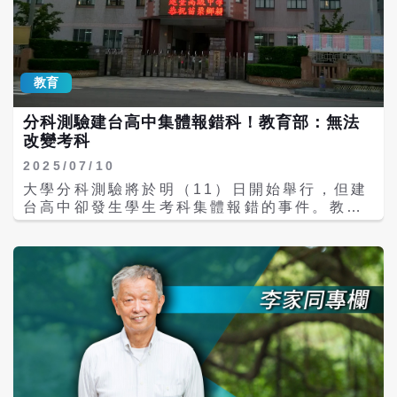
日起公告；另外，也可參加各主管機關核准招
比照大專規定，立即修訂《高級中等以下學校
生學校辦理的免試入學續招，相關辦理學校及
兼任代課及代理教師聘任辦法》第16條，明文
招生名額預計於7月28日起公告。
規範：「私立學校兼任代課及代理教師鐘點費
支給基準，不得低於公立學校兼任代課教師鐘
教育
點費支給數額」，確保制度公平。 此外，公立
學校有明確的「基本授課節數」與超鐘點費標
分科測驗建台高中集體報錯科！教育部：無法
準，但現行「高級中等教育法」第32條對私校
改變考科
卻隻字未提，全交由各校「自行內控」。全教
總表示，這種缺乏國家標準的空白授權，已長
2025/07/10
期讓黑心校方能肆意增加工時、獨斷苛扣超鐘
大學分科測驗將於明（11）日開始舉行，但建
點費，使私校淪為血汗工廠。 不僅在職期間遭
台高中卻發生學生考科集體報錯的事件。教育
剝削，私校教師的「退休保障」也面臨不公。
部今天上午表示，因為已於昨天將考生名冊、
全教總指出，現行私校退撫提撥率僅12％，明
考卷及試卷傳送至全台各考區，考量考試的公
顯低於公校的15％。要真正改善私校待遇，必
平性，故無法讓受影響的23名考生改變考科。
須全面盤點在職薪資到退休生活。 全教總提出
國教署也會調查，在報名過程中有多個確認環
三大勞權改革主張：首先，修正《高級中等教
節，為何仍會發生失誤，並將對校方採取相關
育法》第32條，比照《國民教育法》，明文規
處置。 這起事件涉及苗栗私立建台高中，校方
定私立高中職教師每週授課節數標準，由主管
將學生的考科集體報錯，導致原要報考生物的
機關定之。其次，落實《教師待遇條例》，私
學生變成考歷史，考歷史則報成考生物，共有
校教師「學術研究加給」應依法比照公立學
23名考生受到影響，引起各方關注。 教育部
校，嚴禁校方以財務為由隨意打折；修正鐘點
主秘林伯樵指出，這幾天教育部已經與分科測
費相關辦法，明定兼任、代課教師鐘點費及專