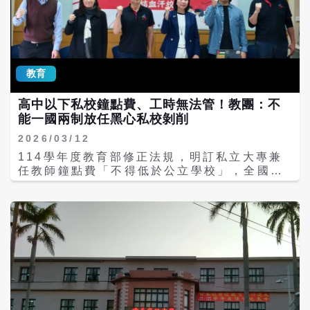
下。 桃連區報名1萬4353人、錄取1萬4236
人，錄取率99.18％；高雄區報名1萬4241
人、錄取1萬4169人，錄取率99.49％。 各就
學區中，花蓮區及澎湖區錄取率均是100％；
屏東區99.92％、金門區99.81％、宜蘭區
教育
99.76％、台南區99.6％、中投區99.58％及
台東區99.57％也都超過99.5％。 教育部表
高中以下私校鐘點費、工時無法管！教團：不
示，全國平均每名學生選填12.95個志願，平
能一國兩制放任黑心私校剝削
均錄取志願序是第2.38志願；45.91％學生錄
取第一志願，83.49％錄取前三志願，
2026/03/12
93.23％錄取前五志願。 特色招生考試分發入
114學年度教育部修正法規，明訂私立大專兼
學今年由基北區、桃連區及嘉義區3個就學區
任教師鐘點費「不得低於公立學校」，全國教
辦理，共7所學校招生，招生名額200名，共
師工會總聯合會今天（12日）表示，該項規定
301人報名，其中基北區142人、桃連區125
獨漏高中以下私校教師，不能說同為私校，大
人、嘉義區34人，最終錄取120人，整體錄取
專有法規護體，高中以下卻淪為法外孤兒。且
率39.87％。 教育部提醒考生應依各錄取學校
現行法規對私校專任教師的「基本授課節數」
規定時間及方式完成報到，報到前可先至學校
毫無規範，等同國家放任黑心私校無底線剝
網站招生宣導專區查詢報到程序、應繳資料，
削。 全教總表示，教育部自114年起保障私立
以及課程安排、發展特色、未來進路及暑期活
大專兼任教師鐘點費不低於公校，但高中以下
動等相關資訊。 未獲錄取學生仍可參加各主管
私校卻被「放生」。私校為節省人事成本常大
機關核准辦理的特色招生專業群科甄選入學續
量聘用兼任或代課教師，若無國家法規的強制
招，辦理學校名單及招生名額等資訊將於7月8
底線，教師只能任由校方宰割。全教總要求應