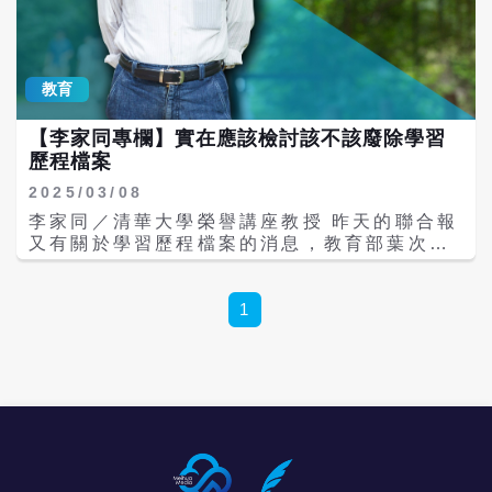
驗的承辦單位進行密切討論。報名期間從6月5
任與代理教師超時授課鐘點費支給數額「不得
日至17日，學生透過學校集體報名，並在報名
低於公立學校」。最後，提高退撫提撥比率，
後可上網確認資料的正確性，學校也會收到大
將私校教師退撫提撥比率從12％提高至與公校
考中心的確認表，學生還需親自簽名確認。 林
相同的15％，實質改善退休保障。
教育
伯樵指出，在7月8日接到建台校方的告知前，
均未收到任何反映，顯示在報名程序中多個確
【李家同專欄】實在應該檢討該不該廢除學習
認點上，考生和學校都沒有發現，「應該都有
歷程檔案
一定的責任」，因為學生可能信賴學校，交由
學校報名考試，輕忽了自行確認的必要。 林伯
2025/03/08
樵強調，報名過程中經歷多個確認檢查點，出
李家同／清華大學榮譽講座教授 昨天的聯合報
現疏失讓教育部感到可惜。隨著考生名冊和考
又有關於學習歷程檔案的消息，教育部葉次長
卷已送往考區，無法改變受影響考生的科目；
勸說不要幫助學生做虛假的學習歷程檔案。我
至於學校方面，林伯樺表示，國教署將在事後
也有感而發，我很慶幸自己當年在高中只知道
瞭解報名狀況及是否有確保學生簽名確認的步
要用功念書，無須準備什麽檔案。 這則新聞是
1
驟，並對學校做出相應處置。
說有一位學生的親友要幫助她製作醒目的學習
歷程檔案，其實坊間還有專門替高中生製作學
習歷程檔案的公司，他們非常專業，做出來的
檔案也都十分精美，可是要收費的。這些公司
還在網路上大作廣告。 學習歷程檔案如果對升
學有關鍵性的重要性，我必須說，這對弱勢孩
子是很不利的，因為他無法從課外活動或研究
中使自己的學習歷程檔案很漂亮。我們的確要