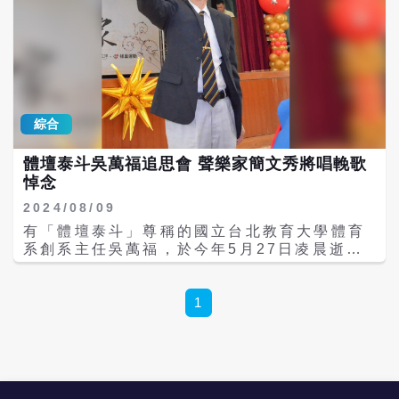
綜合
體壇泰斗吳萬福追思會 聲樂家簡文秀將唱輓歌
悼念
2024/08/09
有「體壇泰斗」尊稱的國立台北教育大學體育
系創系主任吳萬福，於今年5月27日凌晨逝
世，而他的追思會將於11日早上10時許在國北
教大大禮堂舉辦，對此，校方也特別邀請聲樂
家簡文秀，為他獻唱「天使的神糧」及「寄語
1
白雲」，共同緬懷吳萬福一生對教育及推展體
育的傑出貢獻。 吳萬福是體育發展史最具代表
性的學者，更是被台灣體育總會田徑協會公認
為，撐竿跳五傑之一。吳萬福在教學生涯中，
獲得多項殊榮，包含推展學校體育終身成就