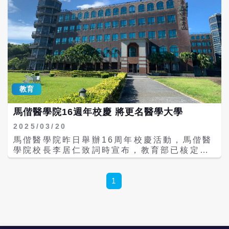
教育
馬偕醫學院16週年校慶 將更名醫學大學
2025/03/20
馬偕醫學院昨日舉辦16周年校慶活動，馬偕醫
學院校長李居仁致詞時宣布，教育部已核定該
校自今年8月1日起更名為「馬偕醫學大學」。
李居仁表示，校內的系所再增加、教學設施與
建設工程也將持續進行，期盼全校師生一起共
1
體時艱，共同迎向馬偕醫學大學的美好未來與
全新篇章。 他強調，近年來該校積極發展老化
與再生醫學領域，成立全國首個以再生醫學為
核心的醫學檢驗暨再生醫學學系，以及北台灣