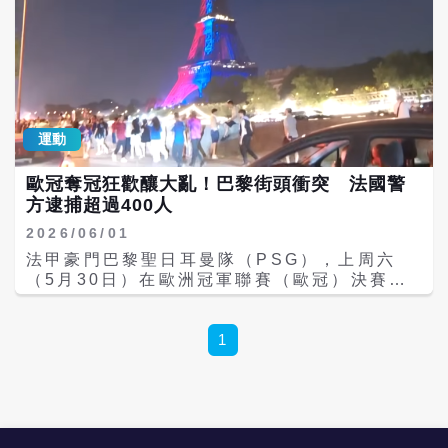
運動
歐冠奪冠狂歡釀大亂！巴黎街頭衝突 法國警
方逮捕超過400人
2026/06/01
法甲豪門巴黎聖日耳曼隊（PSG），上周六
（5月30日）在歐洲冠軍聯賽（歐冠）決賽
中，以互射12碼擊敗英超勁旅阿森納
（Arsenal），成功完成二連霸，卻因球迷慶
祝活動嚴重失控，在巴黎街頭引發大規模暴動
1
衝突，警方已逮捕超過400人。 Hundreds
arrested in France after wild
Champions League celebrations
https://t.co/alAUN6N7tS BBC News
(World) (@BBCWorld) May 31, 2026 綜