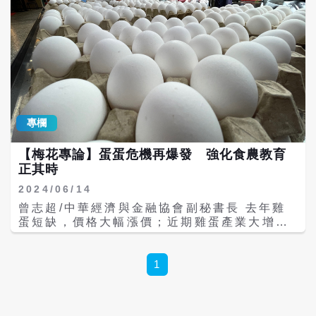
專欄
【梅花專論】蛋蛋危機再爆發 強化食農教育
正其時
2024/06/14
曾志超/中華經濟與金融協會副秘書長 去年雞
蛋短缺，價格大幅漲價；近期雞蛋產業大增，
價格又暴跌。雞蛋產銷失衡不斷發生，已成為
常態，威脅我國雞蛋產業的發展。其中一個解
方，就是強化食農教育，日本細膩的做法值得
1
我們學習。 面對農產品產銷失衡，我國通常作
法就是強推給軍隊與學校營養午餐，且由農業
部門進行收購。農發基金「產銷調節緊急處理