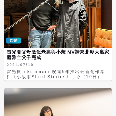
娛樂
雷光夏父母激似老高與小茉 MV請來北影大贏家
蕭雅全父子完成
2024/07/10
雷光夏（Summer）睽違9年推出最新創作專
輯《小故事Short Stories》，今（10日）實
體專輯正式上市，卻因為樂迷預購動作太熱
烈，造成上市就斷貨、發片日當天貨架1張專
輯都沒有的「奇景」，等於是未發片就絕版。
雷光夏得知既驚又喜，表示自己成為創作歌手
以來，「第一次碰到這種情形，真是美麗的遺
憾。」目前未有再版考量，大家可透過串流聆
賞。而MV請來老友蕭雅全合作，腳本是蕭雅全