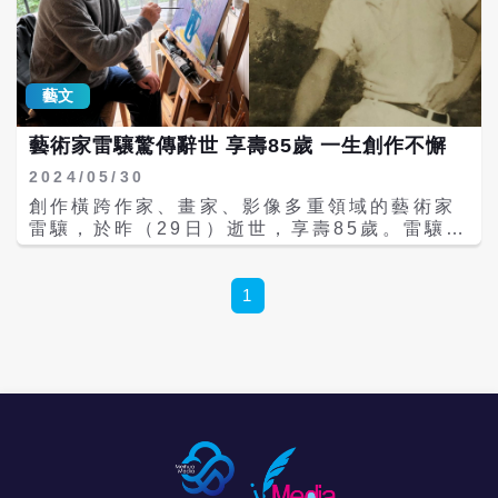
不下過去人類的情感與覺知，開始複製人類的
《范保德》入圍「金馬55」最佳原創電影歌曲
行為、思考。 雷光夏表示非常感謝蕭雅全，在
獎和最佳原創電影音樂獎，並在隔年以電影
MV製作過程中，自己曾多次想前往幫忙和致
《返校》片尾曲〈光明之日〉二度贏得「金馬
意，但蕭雅全體恤她當時正奔波於照顧病褟父
56」最佳原創電影歌曲獎。 雷光夏本來沒有
親，總以一句「妳別來亂啦」，要當時身心俱
藝文
預期發表個人作品，直到她替父親雷驤統籌畫
疲的雷光夏，能夠多點時間休息。 此外，雷光
作及散文創作Project時，因緣際會下誕生出
夏在接獲蕭雅全提案之初，本身是科幻迷的她
藝術家雷驤驚傳辭世 享壽85歲 一生創作不懈
三首曲子，分別是〈歇業的海水浴場〉、〈飛
頗為驚喜，但訝異「科幻」、「AI」不是蕭雅
奔少年〉和〈小說的最後一人〉。 雷光夏原先
2024/05/30
全的風格，後來導演表示故事架構腳本，是攜
計畫將這些音樂製作成概念EP，但這兩年來陸
手正就讀大學電影科系兒子共同催生，讓雷光
創作橫跨作家、畫家、影像多重領域的藝術家
續有越來越多故事及生活觀察讓她文思泉湧，
夏相當開心，直呼：「虎父無犬子。」
雷驤，於昨（29日）逝世，享壽85歲。雷驤妻
終於在2024年夏天誕生最新專輯《小故事》。
子Amy、女兒雷光夏、雷光涵於雷驤臉書表
專輯的開場曲〈歇業的海水浴場〉，提取雷驤
示：「我們親愛的爸爸、夫婿，作家、畫家、
與作曲家好友徐松榮書信往返之間所寫下的創
導演雷驤，於5/29傍晚，因多重疾病合併呼吸
1
作《歇業的浴場》，致敬他們已生死離散的友
衰竭，在家人的陪伴、聊天與歌聲中，安詳離
誼長存。 接續的〈飛奔少年〉更邀請雷驤獻聲
世，享年85歲。他熱愛生命、創作，也被學生
朗讀自寫的文字，且在朗讀中融入黑膠唱片的
與家人深愛著。他逆反於時代，擁有自由的靈
懷舊氛圍。兩首歌曲皆選用相同的鋼琴編曲，
魂，如今輕快飛奔而去。」 雷驤一生著作橫跨
由善於架空幻化畫面感的鋼琴家張晁毓彈奏，
小說、散文、繪畫，並兼具電視紀錄片導演身
以似輕而深的琴聲圓滿了過往的遺憾。 值得一
分，一生共編導製作近300部作品。他曾獲金
提的是，雷驤和雷光夏父女一段「書房對談」
鼎獎、金爵獎、金鐘獎，2018年獲得台北文化
也珍貴曝光，這段2022年七月的錄像中，雷驤
獎。除創作不輟，也長年投入美學教育，曾任
讚許女兒雷光夏改寫他的舊作成為全新的作
職於國立台北藝術大學藝術行政與管理研究所