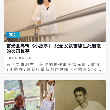
正就讀大學電影科系的兒子撰寫，透露了兩人
之間的好交情。 〈小故事〉的誕生源自雷光夏
觀察父母相處的細節，「爸媽相遇之初，爸爸
就開始為當時的少女媽媽講故事，後來，這成
了他們之間愛的表達方式。」雷光夏表示：
「這首歌想表達的是，有那麼一些時刻，你跟
喜愛的人一起聽著音樂，說著那些熟悉的故
藝文
事，說著說著，時間就這麼過去了。」對雷光
夏而言，這象徵永恆的信念，寓意「小故事，
雷光夏專輯《小故事》 紀念父親雷驤生死離散
生命短暫，但願相遇還能漫長。」 〈小故事〉
的友誼長存
MV則邀請到金馬獎及台北電影節最佳導演蕭雅
全編導設計，蕭雅全日前甫以電影《老狐狸》
2024/06/26
一舉拿下台北電影節「最佳劇情長片」、「最
有「文青教主」美譽的創作歌手雷光夏，睽違
佳導演」、「最佳攝影」、「最佳編劇」、
9年將在7月發行最新創作專輯《小故事Short
「最佳造型設計」及「最佳攝影」等5項大
Stories》，獲三金肯定的雷光夏是甫於5月辭
獎，成本屆大贏家。 〈小故事〉MV以AI生成
世的藝文巨擎雷驤長女，〈歇業的海水浴場〉
製作，耗費4個月，最特別的是整支MV風格激
內藏著洋蔥，歌詞來自於雷驤年輕時所寫的一
似林布蘭（Rembrandt）、維梅爾
首短詩，由雷光夏接力完成詞和曲，致敬父親
（Johannes Vermeer）的巴洛克畫風，呈
過去與朋友間的友誼與創作，對父親的孺慕之
現「反烏托邦」的復古西洋美學，而時代背景
情盡顯曲中。 雷光夏自2019年舉辦口碑大好
卻又設定在西元2305年、由電腦統治的未來世
的《昨天晚上我遇見你》TICC演唱會後，就
界，MV講述雖然人類已滅絕，但AI電腦卻拋
極少出現在公眾視野，這期間她接連以電影