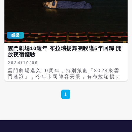
娛樂
雲門劇場10週年 布拉瑞揚舞團睽違5年回歸 開
放夜宿體驗
2024/10/09
雲門劇場邁入10周年，特別策劃「2024來雲
門遙滾」，今年卡司陣容亮眼，有布拉瑞揚舞
團睽違5年再次回到雲門劇場，攜手金曲獎得
主阿爆及其創立的「那屋瓦Nanguaq」，兩團
將有90分鐘精采對決。布拉瑞揚表示：「我們
1
一定要唱到喉嚨深處，跳到筋骨粘膜。」觀眾
可沉浸於戲劇、舞蹈、音樂等多種互動體驗。
今年更首次推出「夜宿劇場」體驗，次日還能
參加晨間太極課程，活動將於12/13、14日登
場。 「2024來雲門遙滾」演出陣容有陳家聲
工作室的即興互動劇場《Love注入～劇場快譯