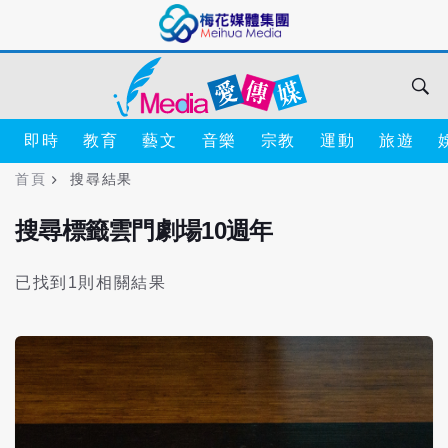
即時
教育
藝文
音樂
宗教
運動
旅遊
首頁
搜尋結果
搜尋標籤雲門劇場10週年
已找到1則相關結果