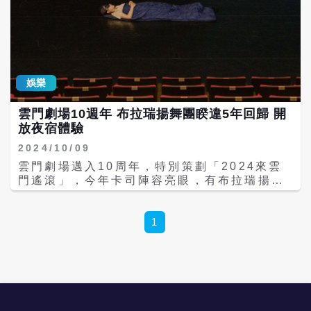
娛樂
雲門劇場10週年 布拉瑞揚舞團睽違5年回歸 開
放夜宿體驗
2024/10/09
雲門劇場邁入10周年，特別策劃「2024來雲
門遙滾」，今年卡司陣容亮眼，有布拉瑞揚舞
團睽違5年再次回到雲門劇場，攜手金曲獎得
主阿爆及其創立的「那屋瓦Nanguaq」，兩團
將有90分鐘精采對決。布拉瑞揚表示：「我們
1
一定要唱到喉嚨深處，跳到筋骨粘膜。」觀眾
可沉浸於戲劇、舞蹈、音樂等多種互動體驗。
今年更首次推出「夜宿劇場」體驗，次日還能
參加晨間太極課程，活動將於12/13、14日登
場。 「2024來雲門遙滾」演出陣容有陳家聲
工作室的即興互動劇場《Love注入～劇場快譯