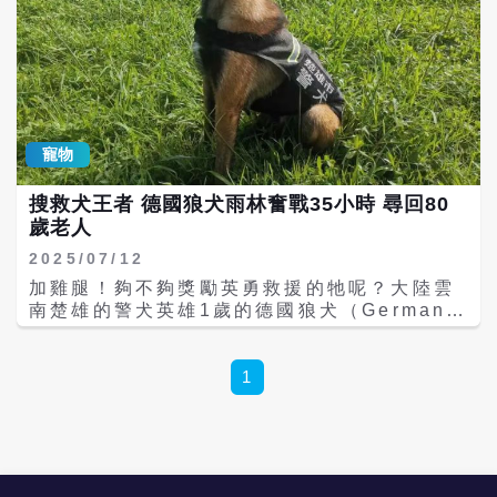
寵物
搜救犬王者 德國狼犬雨林奮戰35小時 尋回80
歲老人
2025/07/12
加雞腿！夠不夠獎勵英勇救援的牠呢？大陸雲
南楚雄的警犬英雄1歲的德國狼犬（German
Shepherd）「巴頓」。在一場歷時35小時、
地形險峻又持續降雨的搜救任務中，牠與訓導
員搭檔出色發揮，找回走失的80歲老人。這波
1
表現，再次證明狼犬是搜救犬界的天選之種。
據《人民日報》10日報導，事情發生在雲南省
楚雄市三街鎮。一名80歲的老人獨自上山砍柴
後未歸，家屬焦急報警。楚雄市公安局刑偵大
隊警犬基地接獲指令後，迅速派出「汪汪隊」