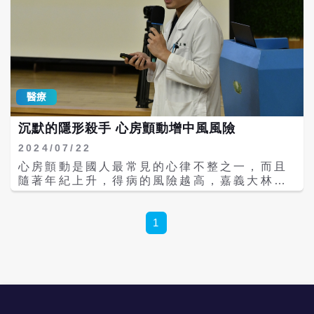
醫療
沉默的隱形殺手 心房顫動增中風風險
2024/07/22
心房顫動是國人最常見的心律不整之一，而且
隨著年紀上升，得病的風險越高，嘉義大林慈
濟醫院心臟內科李禎元醫師指出，心房顫動患
者可能會有頭暈、無力、心悸、胸悶、呼吸急
促等症狀，但25%的心房顫動患者完全沒有症
1
狀。由於心房顫動患者的中風機率比一般人高
5倍，心衰竭及死亡率也比一般人更高，因此
呼籲有心房顫動相關症狀或高危險因子的民
眾，務必及早就醫檢查治療。 李禎元醫師指
出，心房顫動是心房異常收縮，常是左心房電
路系統不穩定，心房不規亂放電。正常竇性心