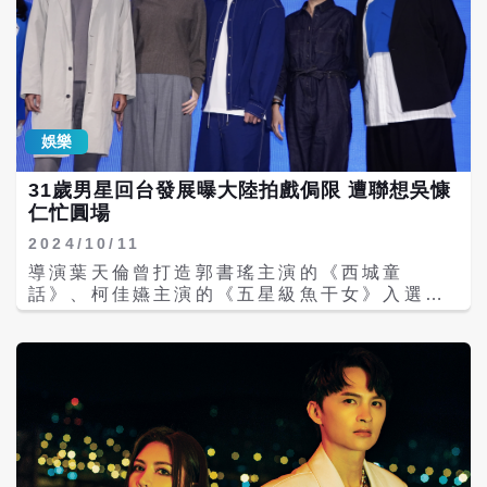
娛樂
31歲男星回台發展曝大陸拍戲侷限 遭聯想吳慷
仁忙圓場
2024/10/11
導演葉天倫曾打造郭書瑤主演的《西城童
話》、柯佳嬿主演的《五星級魚干女》入選釜
山影展，今（2日）舉行10週年記者會，將之
前拍攝《詐團圓》《雞排英雄》《大稻埕》等
成功經驗，繼續開發更多IP，接下來將推出楊
謹華主演的影集《看看你有多愛我》、陳建瑋
負責詞曲的台語歌舞句《人生歌王》、劉奕兒
主演的《東方美人》及電影《黑街疑雲》。
《看看你有多愛我》，由楊謹華、林思廷、詹
子萱主演，劇中楊謹華飾演單親媽媽怡安，撫