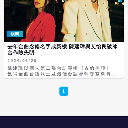
養一對網紅女兒，為在學校遭受性騷擾的女兒
報仇。葉天倫表示，因為劇情有許多關鍵部
分，葉天倫說劇情保密到家，僅能透露李宗霖
飾演高中生、鍾承翰飾演警察。葉天倫說之前
面是20幾位演員，直到看了李宗霖才拍板敲定
他演這個角色。 出道12年的李宗霖原在大陸
娛樂
發展，去年過年決定回台，李宗霖表示，「我
覺得每個事情都是一個點，可以是想家，可以
去年金曲念錯名字成契機 陳建瑋與艾怡良破冰
是作品的選擇，感覺在大陸拍戲會比較侷
合作險失明
限。」此說法恰好與吳慷仁去大陸發展的說法
相法，李宗霖趕緊解釋，「就是大家的想法都
2024/06/20
不一樣。」 《人生歌王》改編自王禎和著作的
陳建瑋以個人第二張台語專輯《古倫美亞》，
同名小說《人生歌王》，想打造台灣首部台語
獲得金曲台語歌王及最佳台語專輯獎雙料肯
歌舞影集，葉天倫找來金曲台語歌王陳建瑋操
定，去年又以歌曲〈變身〉入圍第34屆金曲獎
刀劇中詞曲，葉天倫說：「以前我跟陳建瑋是
最佳單曲製作人，沒想到艾怡良擔任頒獎嘉賓
過年在錄音室錄過年歌曲，賺個零用錢2000
時口誤，讓兩人有了合作契機，首次挑戰華語
1
元，現在他成了金曲歌王，我變成了導演。」
對唱情歌，卻又因為陳建瑋角膜潰瘍延期，首
《東方美人》以陳玉慧的小說《幸福之葉》改
次對唱又是華語，陳建瑋坦言：「與其說唱台
編而成，由劉奕兒主演，故事以「茶葉」為背
語或華語的改變跟挑戰，反而是『對唱』的考
景，描寫一名茶仙子穿梭古今200年，葉天倫
驗比較大。」 去年的金曲獎頒獎典禮上，當時
笑說：「不知道哪裡來的印象，過去10年我一
擔任最佳單曲製作人頒獎嘉賓的艾怡良，在拆
直以為劉奕兒是豔星，所以一開始沒考慮找
開得獎信封時，唸出「陳建......」，此時旁白
她，後來見到劉奕兒才發現完全不是我想像，