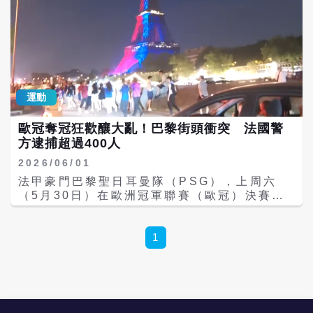
運動
歐冠奪冠狂歡釀大亂！巴黎街頭衝突 法國警
方逮捕超過400人
2026/06/01
法甲豪門巴黎聖日耳曼隊（PSG），上周六
（5月30日）在歐洲冠軍聯賽（歐冠）決賽
中，以互射12碼擊敗英超勁旅阿森納
（Arsenal），成功完成二連霸，卻因球迷慶
祝活動嚴重失控，在巴黎街頭引發大規模暴動
1
衝突，警方已逮捕超過400人。 Hundreds
arrested in France after wild
Champions League celebrations
https://t.co/alAUN6N7tS BBC News
(World) (@BBCWorld) May 31, 2026 綜