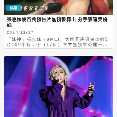
到最高標準6億。 阿妹也相當照顧工作人員，
後台除了工作人員有三個餐廳之外，張惠妹有
娛樂
專屬廚房，除了她愛吃的清淡橘色涮涮鍋，還
有鐵板燒師傅現做牛排等。阿妹日前在深圳租
張惠妹燒百萬預告片無預警釋出 分手票逼哭粉
下場地，和樂手進行排練，歌單更準備17首備
絲
用曲目，屆時因應狀況以及心情做取捨，且日
前到周杰倫演唱會「實習」，不僅搶先演唱
2024/12/17
〈如果你也聽說〉〈連名帶姓〉〈三天三
「妹神」張惠妹（aMEI）大巨蛋演唱會倒數計
夜〉，也仔細觀察場內以及舞台後，打造長達
時100小時，今（17日）官方無預警公開一支
50公尺的延伸舞台，希望能照顧到搖滾區以及
長度4分鐘的預告片，為演唱會加溫暖身，這
2樓以上的所有粉絲。 阿妹這次大巨蛋會跟歌
支影片由《影后》中的「流氓」詹懷雲主演，
迷一起倒數迎接2025年，88歲的張媽媽還有
以「分手票」為主題的暖身影片耗資百萬，一
家族包括張惠妹三哥、大姊跟妹妹們全部北上
釋出就在網路爆紅，被讚是「演唱會最狂暖
支持，第一場演唱會就現身包廂，男友Sam也
身」、「是要逼死沒買到票的人嗎？」「天兒
跟阿妹家人一起在包廂為女友加油。其他如台
啊！想起那年的前任」，為aMEI臺北大巨蛋開
東縣長饒慶鈴、卑南鄉長郭宗益今天也來到現
唱預熱話題。 aMEI經紀人陳鎮川表示：「第
場，據悉家人會一路陪著她到跨年場，屆時來
一次有人為了演唱會拍了這麼認真的預告
不及趕回台東參加豐年祭。藝人包括羅志祥、
片。」又說已經接到無數「關切」電話，劈頭
徐若瑄、劉家凱、阿緯、Jade-AJ、鄭心慈等
問要逼死多少沒票的人。這支預告片以大家生
人也現身觀賞。
活中的「分手票」為主軸，發展出「原來那些
你以為結束的故事，都在這場演唱會繼續
著⋯」的劇情。 「流氓」詹懷雲飾演一位外送