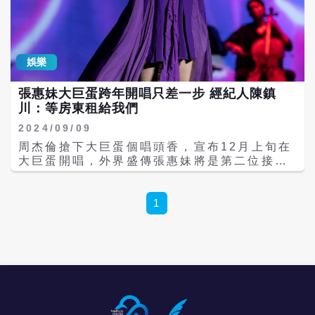
員，在送件過程中看到滿街aMEI開唱的廣告，
想起那年和女孩一起看偶像aMEI演唱會的點點
滴滴，一起唱《好膽你就來》的美好時光，一
瞬間物換星移，身邊的人換了，又來到了aMEI
演唱會，但卻狹路相逢看到最愛aMEI的她身邊
娛樂
有了一個他，錯身而過的兩人，不約而同再想
起合唱《好膽你就來》的時光，卻已是兩條不
張惠妹大巨蛋跨年開唱只差一步 經紀人陳鎮
同的軌跡，此時背景也響起了《解脫》的音
川：等房東租給我們
樂，文字寫著「好膽成為別人的過去，才能真
正的解脫」，配上詹懷雲邊騎邊哭的畫面，令
2024/09/09
人心疼流淚，也印證在「每個人每個時期心中
周杰倫搶下大巨蛋個唱頭香，宣布12月上旬在
都有一首張惠妹。」
大巨蛋開唱，外界盛傳張惠妹將是第二位接力
登上大巨蛋的歌手，且會選在12/31與粉絲跨
年。對此張惠妹經紀人陳鎮川表示：「再給我
們一點時間完成程序，我們等房東的好消
1
息。」間接證實阿妹年底要在大巨蛋跨年開唱
的消息，這也是張惠妹繼兩年前在台北小巨蛋
舉辦《ASMR》後，升級版《ASMR MAX》
終於要回到台北演出。 陳鎮川表示，一年前就
有媒體開始詢問阿妹在大巨蛋演唱的可能性，
他一直都沒有否認，不過上週五大巨蛋才公布
開放申請2025使用檔期，周杰倫當晚就宣布在