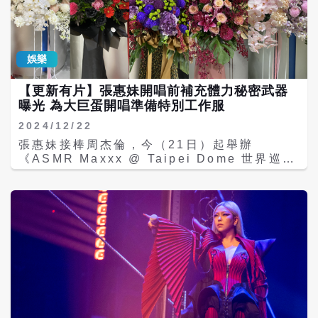
娛樂
【更新有片】張惠妹開唱前補充體力秘密武器
曝光 為大巨蛋開唱準備特別工作服
2024/12/22
張惠妹接棒周杰倫，今（21日）起舉辦
《ASMR Maxxx @ Taipei Dome 世界巡迴
演唱會》，將一路唱到12/31跨年夜，共計5
場，也讓「妹神」張惠妹成為首位在台北大巨
蛋跨年開唱第一人！據悉張惠妹全力備戰，由
於她每每上台總是用盡全力、常常一下台就抽
筋無力，這次經紀人陳鎮川特地準備了鐵板燒
師傅、橘色涮涮鍋，讓平常嗜吃牛肉跟蔬菜的
張惠妹在後台補充元氣，還加碼請來一位按摩
師父，陳鎮川笑說：「但是開唱前不能按，免
得會太放鬆。」 演唱會七點半開唱，但六點捷
運站與大巨蛋週遭已經充滿人潮，還有人在捷
運站問：「還沒跨年，怎麼人潮這麼多？」歌