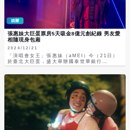
迷入場也紛紛與各藝人送來的花籃合照，其中
周杰倫寫「接棒就是這個意思啊！Good
Show！」也有網友發現小S的每次贈送的花籃
娛樂
題詞都很特別，特地找小S的花籃拍照。 這次
小S寫的祝賀詞為「妹～妳在天花板，有看見
張惠妹大巨蛋票房5天吸金8億元創紀錄 男友愛
倫嗎？」二姐江蕙則寫「親愛的Mei，沒有妳
相隨現身包廂
唱不了的歌，沒有妳破不了的蛋，也要謝謝大
巨蛋，能夫出阿妹歌聲的，肯定是顆好蛋。」
2024/12/21
其他包括陶喆、林俊傑、蕭亞軒、孫燕姿、林
「演唱會女王」張惠妹（aMEI）今（21日）
宥嘉、動力火車、羅志祥、張清芳以及林志穎
於臺北大巨蛋，盛大舉辦國泰世華銀行
夫婦等都送上花籃祝賀。 今開演前aMEI不忘
《ASMR Maxxx @ Taipei Dome 世界巡迴
為團隊加油打氣，請所有團隊吃冬至湯圓，更
演唱會》，連辦五場，將一路唱到12/31跨年
超寵團隊，為了讓海外團隊來往大巨蛋方便，
夜，也讓「妹神」張惠妹成為首位在台北大巨
全部安排住在六星級Ｗ飯店外，還幫所有人製
蛋跨年開唱第一人！同時也是目前大巨蛋票房
作了繡上每一個人名字的工作服，她說：「大
吸金最高，連唱5場共20萬張票完售，總票房
巨蛋的主角是棒球，我們也要有球隊精神！」
超過8億元！ 張惠妹大巨蛋演唱會也創下租用
陳鎮川也透露這次大巨蛋演出內容，可以說是
大巨蛋最多天數演出，一共租用23天，租金超
砍掉重練幾乎全新，改掉了一半的歌單，就連
過一億。場地清潔費包含2000多間廁所，5場
服裝也請來3位設計師，打造26套華服，跟著
演出的清潔費高達650萬元，其餘工讀生1100
阿妹征戰全世界場館開唱的陳鎮川，也覺得阿
人、義交120位、保全40人、工作團隊650
妹這次的心情非常開心，相較過往是最好的一
人，每餐需要接近2000個便當，保險額度也達
次，「一直抱持在開心的狀態。」