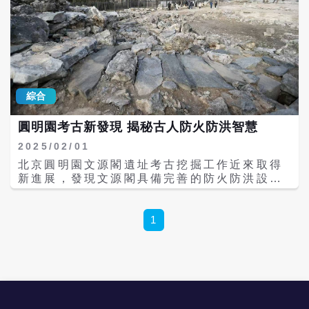
綜合
圓明園考古新發現 揭秘古人防火防洪智慧
2025/02/01
北京圓明園文源閣遺址考古挖掘工作近來取得
新進展，發現文源閣具備完善的防火防洪設
施。該處遺址按程式整治後，計畫對遊客開
放。 圓明園是清代大型皇家園林，號稱「萬園
之園」。1860年，英法聯軍縱火焚燒圓明園，
1
文源閣也遭損毀，僅部分藏書留存於世。 文源
閣遺址位於圓明園東北部，原為四達亭，乾隆
四十年（1775年）改建為文源閣，是一處以皇
家藏書樓為主體的園林景觀，主要用於收藏
《四庫全書》等典籍。 文源閣中「文源」二字
意為禮樂文明之源。《四庫全書》是中國古代