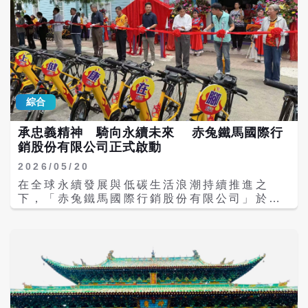
綜合
承忠義精神 騎向永續未來 赤兔鐵馬國際行
銷股份有限公司正式啟動
2026/05/20
在全球永續發展與低碳生活浪潮持續推進之
下，「赤兔鐵馬國際行銷股份有限公司」於今
(2026年5月20日)於宜蘭縣冬山鄉正式成立，
現場致賀貴賓雲集，邑昇實業簡卓越經理、孫
文學校張亞中總校長、前彰化縣縣長卓伯源
等，皆親臨致賀，齊祝公司開幕大吉。 現場由
「台北520車隊」表演薩克斯風迎賓樂曲打開
序幕，並由「南陽義學團隊」表演眾神護台灣
開幕迎福表演，在盛大開幕剪綵及點燈迎福、