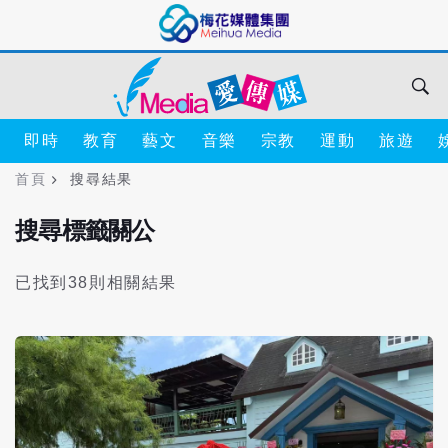
即時
教育
藝文
音樂
宗教
運動
旅遊
首頁
搜尋結果
搜尋標籤關公
已找到38則相關結果