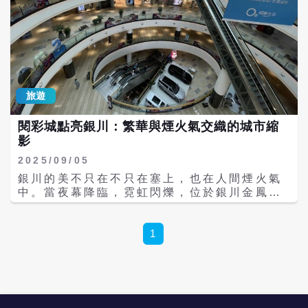
旅遊
閱彩城點亮銀川：繁華與煙火氣交織的城市縮
影
2025/09/05
銀川的美不只在不只在塞上，也在人間煙火氣
中。當夜幕降臨，霓虹閃爍，位於銀川金鳳區
城北核心地帶的閱彩城人潮湧動。作為寧夏最
大的城市文商旅綜合體，閱彩城不僅是寧夏市
民休閒娛樂的熱門去處，更逐漸成為外地遊客
1
感受銀川繁華與西北風味的窗口。 建築面積達
81萬平方公尺的閱彩城，彙聚了600餘個國內
外知名品牌，涵蓋購物、餐飲、文旅、演藝等
多元業態。2022年，閱彩城入選第二批大陸國
家級夜間文化和旅遊消費集聚區，成為銀川