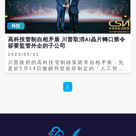
轉向中國半導體廠商採購記憶體晶片令人憂
占18%；長江存儲成為今年第1季記憶體市場
心，並建議川普政府與日本、南韓及歐盟協調
表現最亮眼的廠商，在中國本土廠商需求強勁
採取一致行動，阻止長鑫存儲及長江存儲趁機
以及供應緊張推動價格上漲的雙重驅動下，長
打入盟邦供應鏈。 穆勒納爾強調，一旦允許美
江存儲營收年增近445%，市場份額從去年同
企採購長鑫存儲及長江存儲的記憶體晶片，不
期的8%提升至本季度的13%。
科技
僅將永久削弱西方記憶體產能，更可能在AI逐
Counterpoint進一步指出，長江存儲正計畫
漸成為美國軍事與經濟競爭核心之際，形成對
在中國籌備首次公開募股（IPO），發展路徑
高科技管制自相矛盾 川普取消AI晶片轉口禁令
中國的「戰略依賴」。 此前據彭博報導，雖然
與此前的長鑫存儲類似，若成功上市，長江存
卻要監管外企的子公司
蘋果無須取得美國政府正式批准即可採購長鑫
儲有望獲得更充足的資金注入，同時進一步提
2025/05/31
存儲或長江存儲的晶片，但在當前中美科技競
升市場公信力和品牌影響力。 Counterpoint
爭持續升溫下，此舉恐引發華府國安鷹派強烈
Research 研究總監MS Hwang表示，如果
川普政府的高科技管制政策經常自相矛盾，先
反彈。川普政府部分官員已公開反對蘋果將兩
長江存儲能通過此次IPO獲得額外資金支援，
是於5月14日撤銷拜登政府制定的「人工智慧
家中國晶片廠納入供應鏈。 6月25日，蘋果宣
公司將具備進一步擴大產能和業務規模的能
擴散規則」(AI Diffusion Rule)，取消美製
布調漲MacBook、iPad等多項產品售價。庫
力；在這種情況下，預計長江存儲將超越鎧俠
AI晶片出口特定國家與地區的管制，但6月份
克當時表示，全球記憶體晶片供應吃緊、原物
和美光，進一步擴大領先優勢，成為全球第三
又將推出管制高科技出口的新規，開始監管受
1
料成本大幅上升，是此次漲價的主要原因。 不
大NAND存儲廠商。 然而，就像DeepSeek
美國制裁的科技公司利用子公司逃避管制。據
過，蘋果主要供應商、美國記憶體大廠美光
和華為，長江存儲的重要性還不限於市占率，
了解，川普傾向透過國與國的談判解決高科技
（Micron）事後公開反駁，批評蘋果將漲價責
而是憑藉一條龍整合模式改寫產業標準，完全
出口問題，而不採用通則處理，這種方式被認
任完全推給上游供應鏈。美光指出，公司十多
擺脫並挑戰西方技術封鎖。 長江存儲是中國大
為有助於對談判對象施壓。 據彭博報導，川普
年來提供給蘋果的記憶體晶片價格從5美元提
陸唯一具備3D NAND快閃記憶體完整產業鏈
政府最快將於6月公布新的高科技出口管制規
高至50美元，但蘋果卻向消費者調漲約250美
能力的IDM（設計製造一體化）企業，這一商
定，要求科技企業與被制裁企業旗下的子公司
元，漲幅遠高於成本增加，引發外界質疑蘋果
業模式使其能夠將技術研發、生產製造、封裝
交易時，必須先獲得美國政府許可，以防止被
藉機擴大利潤。
測試和品牌銷售全鏈條打通，形成強大的協同
制裁企業通過設立新子公司規避管制。 川普政