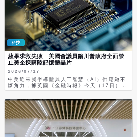
科技
蘋果求救失敗 美國會議員籲川普政府全面禁
止美企採購陸記憶體晶片
2026/07/17
中美近來就半導體與人工智慧（AI）供應鏈不
斷角力，據英國《金融時報》今天（17日）報
導，美國聯邦眾議院美中戰略競爭特別委員會
（House Select Committee on China）
共和黨主席穆勒納爾（John Moolenaar）與
跨黨派議員聯名致函川普政府，要求全面禁止
美企採購中國半導體大廠長鑫存儲（CXMT）
及長江存儲（YMTC）生產的記憶體晶片，以
避免美國AI基礎建設及關鍵零組件供應鏈對中
國形成依賴。 《金融時報》日前披露，蘋果正