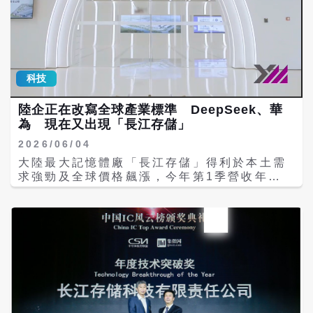
測試長鑫存儲生產的記憶體晶片，規劃用於中
國市場銷售的裝置，並牽頭遊說華府，希望放
寬使用長鑫存儲產品的限制。知情人士指出，
蘋果執行長庫克（Tim Cook）更親自向美國
財政部長貝森特（Scott Bessent）等川普政
府官員尋求支持，希望降低與長鑫存儲、長江
科技
存儲合作可能引發的政治風險。不過，目前雙
方仍在磋商，尚未達成最終採購協議。 五角大
陸企正在改寫全球產業標準 DeepSeek、華
廈今年稍早已將長鑫存儲列入「中國軍事企
為 現在又出現「長江存儲」
業」（Chinese Military Companies）黑
2026/06/04
名單。雖然這項名單並未禁止蘋果採購長鑫存
儲晶片，但將大幅提高相關合作的政治風險。
大陸最大記憶體廠「長江存儲」得利於本土需
穆勒納爾等人致函商務部長盧特尼克
求強勁及全球價格飆漲，今年第1季營收年增
（Howard Lutnick）指出，依賴中國記憶體
近445%，全球市占從去年同期的8%提升至
晶片將對「美國國家安全、經濟安全及供應鏈
13%，與日本鎧俠（Kioxia）、美光
安全造成不可接受的風險」。 根據《金融時
（Micron）、晟碟（SanDisk）爭搶全球第
報》取得的信函內容，穆勒納爾表示：「中國
三的寶座。長江存儲最引人注目的是其自主研
主要記憶體製造商皆與中國軍方關係密切，美
發的Xtacking架構能繞西方國家的技術封鎖，
國企業每採購一次中國記憶體晶片，就是直接
具備從設計到量產的完整產業鏈，就像
資助人民解放軍發展這項關鍵的軍民兩用技
DeepSeek和華為。 據國際調研機構
術。」 議員們表示，在全球動態隨機存取記憶
Counterpoint的報告，全球記憶體市占，三
體（DRAM）供應吃緊之際，蘋果等美國企業
星以29%穩居第一，第二名為SK海力士，市