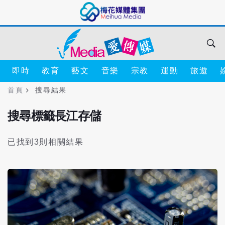
即時
教育
藝文
音樂
宗教
運動
旅遊
首頁
搜尋結果
搜尋標籤長江存儲
已找到3則相關結果