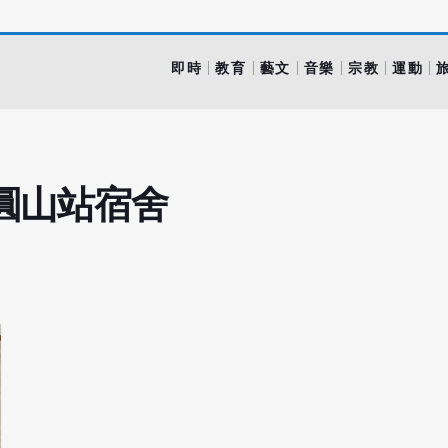
即時
教育
藝文
音樂
宗教
運動
圓山站宿舍