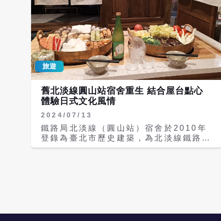
旅遊
舊北淡線圓山站宿舍重生 結合屋台點心
體驗日式文化風情
2024/07/13
鐵路局北淡線（圓山站）宿舍於2010年
登錄為臺北市歷史建築，為北淡線鐵路少
數留存的建築之一，由台北市公共運輸處
（公運處）偕同林雅萍建築師、承熙建築
師事務所及鋼成營造團隊完成初步修復
後，歷時2年整頓及籌備，昨（12日）正
式重新開幕，此處將結合日式美食、屋台
點心、日本酒文化及歷史展陳，賦予百年
建築新的生命力。 歷史建築鐵路局北淡
線圓山站宿舍位在圓山轉運站及捷運圓山