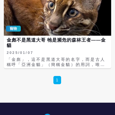
寵物
金彪不是黑道大哥 牠是瀕危的森林王者——金
貓
2025/01/07
「金彪」，這不是黑道大哥的名字，而是古人
稱呼「亞洲金貓」（簡稱金貓）的用詞，唯一
不變的是牠的強大的捕獵能力和獨特的外觀特
徵，及數量稀有的困境。 金貓，又被稱為「金
彪」，是神秘而瀕危的森林王者。金貓是四肢
1
修長、身體健壯的中型貓科動物，體長接近1
公尺，尾長50公分左右，體重體重12-16公
斤，牠們的頭部兩眼內各有一條白紋，額部則
具有帶黑邊的灰色縱紋，這些條紋延伸至頭
後，為牠們增添了幾分神秘色彩。體毛多為棕
紅或金褐色，不過也存在一些變種，可能為灰