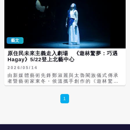
藝文
原住民未來主義走入劇場 《遊林驚夢：巧遇
Hagay》5/22登上北藝中心
2026/05/14
由新媒體藝術先鋒鄭淑麗與太魯閣族儀式傳承
者暨藝術家東冬・侯溫攜手創作的《遊林驚
夢：巧遇 Hagay》，5月22至24日在臺北表
演藝術中心（北藝中心）球劇場正式登場。這
是該作品歷經5年發展，巡演歐洲多地，並於
1
2025年受邀至英國泰德現代美術館（Tate
Modern）世界首演後，2026年終於回到臺灣
以完整版展開在地首演。 《遊林驚夢：巧遇
Hagay》以太魯閣山林傳說為起點，描述一名
獵人獨自上山打獵，途中遭逢大雨，躲進樹洞