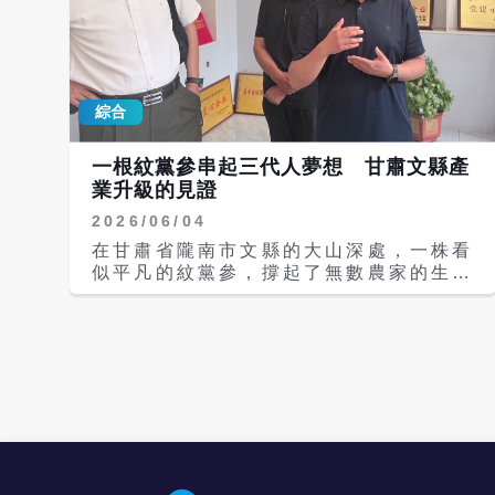
綜合
一根紋黨參串起三代人夢想 甘肅文縣產
業升級的見證
2026/06/04
在甘肅省隴南市文縣的大山深處，一株看
似平凡的紋黨參，撐起了無數農家的生
計，也見證了一個家族三代人的奮鬥故
事。 從祖父靠種參養家餬口，到父親成
立企業帶動鄉親共同發展，再到返鄉青年
高健運用電商與現代管理思維，讓深山裡
的道地藥材走向大陸市場。一根紋黨參，
不僅串起高家三代人的人生軌跡，也成為
文縣鄉村振興的縮影。 深山好藥材 曾
經走不出大山 文縣位於甘肅、陝西與四
川交界地帶，特殊的氣候與土壤條件，孕
育出享有盛名的「紋黨參」。這種中藥材