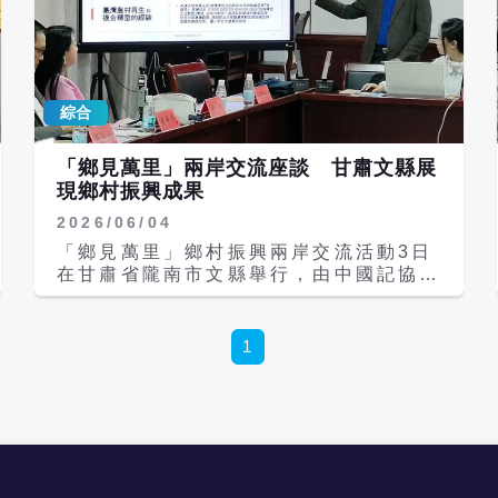
綜合
「鄉見萬里」兩岸交流座談 甘肅文縣展
現鄉村振興成果
2026/06/04
「鄉見萬里」鄉村振興兩岸交流活動3日
在甘肅省隴南市文縣舉行，由中國記協台
港澳部與台灣媒體及文化界人士組成的參
訪團，與文縣地方政府及特色產業代表進
行座談交流，共同探討鄉村振興、農業品
1
牌發展及兩岸合作機遇。 座談會由文縣
縣委常委、宣傳部部長曹斌主持。中國記
協台港澳部主任沈毅兵、台灣新媒體隴南
参訪團長黃丙喜，以及多位台灣媒體與文
化界人士出席。文縣政府相關部門、農業
企業及茶產業、中藥材、油橄欖等特色產
業代表也共同參與交流。 文縣副縣長王