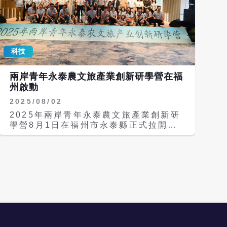
科技
兩岸青年永泰農文旅產業創新研學營在福
州啟動
2025/08/02
2025年兩岸青年永泰農文旅產業創新研
學營8月1日在福州市永泰縣正式拉開帷
幕。來自兩岸的100多位青年朋友歡聚一
堂，本次活動以「傳承中華文化 賡續血
脈親情」為主題，通過「農業+文旅+研
學」的創新模式，致力打造兩岸青年互學
互鑒交流平台。 開營儀式現場，活動方
通過豐富多彩的表演，搭建起樟台青年相
互學習和增進友誼的平台，促進兩岸各領
域的交往交融和共同發展。主辦方在致辭
中表示，希望台灣青年朋友們緊抓大陸支
持福建全域建設兩岸融合發展示範區的重