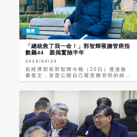
醫療
「總統救了我一命！」郭智輝罹膽管癌指
數飆44 親揭驚險半年
2026/04/20
前經濟部長郭智輝今晚（20日）透過臉
書發文，首度公開自己罹患膽管癌的經
過，並直言「總統救了我一命」，引發外
界高度關注。 郭智輝表示，2025年因風
災頻繁南下勘災，身體狀況明顯變差，當
時總統賴清德多次在會議中提醒他務必進
行健康檢查。在總統再三叮囑下，他前往
醫院檢查，未料癌症指數竟高達44，遠
高於正常值5。 檢查揭膽管癌 「完全沒
有症狀」最危險 郭智輝指出，後續在台
大醫學院附設醫院進一步檢查後，確診為
膽管癌。他回憶，自己年輕時曾罹患B型