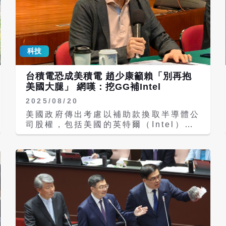
科技
台積電恐成美積電 趙少康籲賴「別再抱
美國大腿」 網嘆：挖GG補Intel
2025/08/20
美國政府傳出考慮以補助款換取半導體公
司股權，包括美國的英特爾（Intel）與
美光（Micron），以及台灣的台積電和
南韓的三星，都可能成為美國政府股東名
單的一部分。台積電回應「不回答假設性
議題」。經濟部長郭智輝今（20）日表
示，美國若入股台積電，這件事情也還沒
有那麼快，需要時間討論。對此，前中廣
董事長趙少康酸，郭智輝一問三不知，並
示警總統賴清德，若一味只靠美國，最後
只會被人看輕、看不起。 郭智輝今日在
立法院受訪時表示，相關訊息才剛收到，