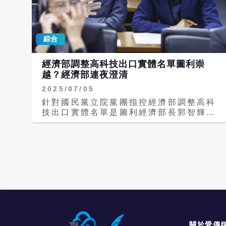
肝炎，肝臟本就較為脆弱，而此次腫瘤正
好長在肝部。 他強調，膽管癌最可怕之
處在於「幾乎沒有明顯症狀」，既不疼
綜合
痛，也難以察覺異常，若非及早檢查，往
往等到發現時已進入晚期。 根據台灣癌
症基金會資料，膽管癌為僅次於肝癌的肝
經濟部調整高科技出口實體名單圖利崇
膽系統常見惡性腫瘤，早期症狀不明顯，
越？經濟部連夜澄清
部分患者僅出現食慾不振、體重下降或輕
2025/07/05
微腹部不適，導致確診時機往往延後。
幸運早期發現 免經化療直接手術 郭智
針對國民黨立院黨團指控經濟部調整高科
輝表示，自己因發現得早，並未歷經化療
技出口實體名單是圖利經濟部長郭智輝所
或放療，而是直接接受手術治療，成功控
屬的崇越，經濟部4日晚間8時左右發新
制病情。他形容這段經歷是「不幸中的大
聞稿澄清，此類說法是刻意扭曲，嚴重偏
幸」。 醫界指出，膽管癌治療以外科手
離事實；擴大出口管制是基於維護國安與
術為優先選項，但能否手術取決於腫瘤位
企業權益，有其必要性。 國民黨立委林
置與發現時機。若屬早期，治療效果相對
沛祥、吳宗憲、牛煦庭、賴士葆4日上午
較佳；若延誤診斷，預後則大幅下降。
召開記者會，質疑郭智輝兒子仍是崇越大
郭智輝在文中多次強調「預防勝於治
股東，是大陸中芯國際的中下游廠商，是
療」，並呼籲民眾善用政府提供的免費成
民進黨口中的「紅色供應鏈」，大賺紅
人健康檢查。他指出，目前健檢門檻已下
錢、大搞雙標。 吳宗憲指出，與華為供
修至30歲，民眾不應抱持「不檢查就沒
應鏈有關的台廠有聯發科、聯詠、穩懋、
事」的心態。 他以自身經驗比喻：「人
日月光，而與中芯相關的有力旺、環球
關於愛傳