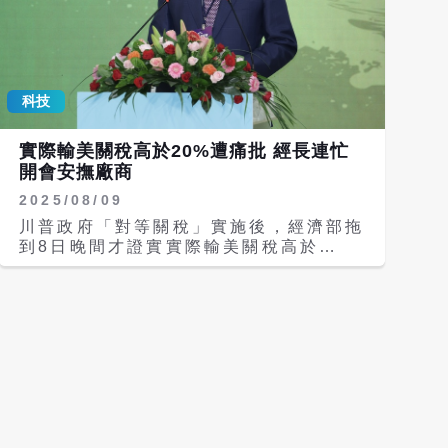
科技
實際輸美關稅高於20%遭痛批 經長連忙
開會安撫廠商
2025/08/09
川普政府「對等關稅」實施後，經濟部拖
到8日晚間才證實實際輸美關稅高於
20%，引發在野黨和民眾的痛罵；為
此，經濟部又在9日一早公布，經濟部長
郭智輝已於8日下午藉由與台灣廠商座談
的機會，聽取業者意見並重申政府的協助
方案，希望藉此安撫廠商不滿的情緒。
民眾黨主席黃國昌在得知經濟部證實實際
輸美關稅高於20%後痛批，美國高關稅
實施已正式上路超過1天，沒想到，經貿
辦刻意拖到周五晚上才透過媒體表示台灣
的關稅不只20%，還要再疊加原本既有