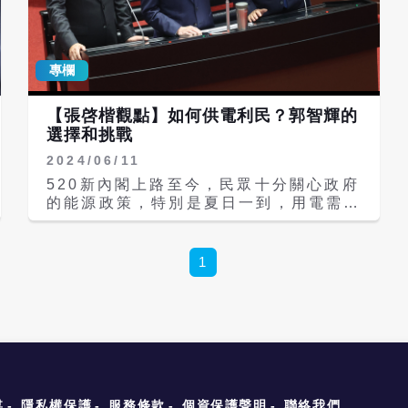
還需要時間研議與評估。他反問媒體：
「這不是剛發生的嗎？還沒那麼快，需要
時間討論。」若半導體被課徵高關稅，政
專欄
府會研擬一套方式協助業者。言下之意，
政府目前並未有定案。 對此，趙少康同
日受訪時也直言，事情遠非外界想像中簡
【張啓楷觀點】如何供電利民？郭智輝的
單。他說：「郭智輝一向一問三不知，不
選擇和挑戰
管他！」並分析指出，拜登政府當時鼓勵
2024/06/11
半導體公司赴美生產、擴廠，甚至直接補
助，但川普政府則乾脆改走「入股」模
520新內閣上路至今，民眾十分關心政府
式，傳出將收購英特爾10%股份，成為
的能源政策，特別是夏日一到，用電需求
最大股東，而日本軟銀創辦人孫正義投入
大增，唯恐過去跳電、停電的惡夢再現。
20億美元，也只佔約2%，排名第六大股
尤其在黃仁勳訪台後，展望未來台灣推動
東。 趙少康進一步說，若以川普邏輯來
成為AI島的計畫中，電力供應更是重中
1
看，美國不如直接拿補助金改換股權，
之重。 經濟部長郭智輝來自企業界，面
「反正美國政府缺錢，台積電市值上兆美
對國內當前的供電問題，沒有包袱的他，
元，乾脆變股份算了！」但他提醒，這裡
應該可以有更務實的做法、靈活和彈性的
涉及兩個關鍵問題，「第一，台積電到底
處理技巧，不會自綁手腳才對。 郭智輝
要不要讓美國政府入股？第二，股份價格
上任前後，包括來立法院經濟委員會答覆
要怎麼計算，是用市價嗎？」 。 他直
啓楷質詢時，便多次提及，只要修法通
言，若自己是台積電，「我寧願不要你
過，核二、核三可延役廿、卅年。 然
來，我不要你的錢，也不要你來入股。如
而，日前，只不過吃了卓揆的一頓飯，想
媒
隱私權保護
服務條款
個資保護聲明
聯絡我們