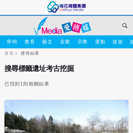
即時
教育
藝文
音樂
宗教
運動
旅遊
首頁
搜尋結果
搜尋標籤遺址考古挖掘
已找到1則相關結果