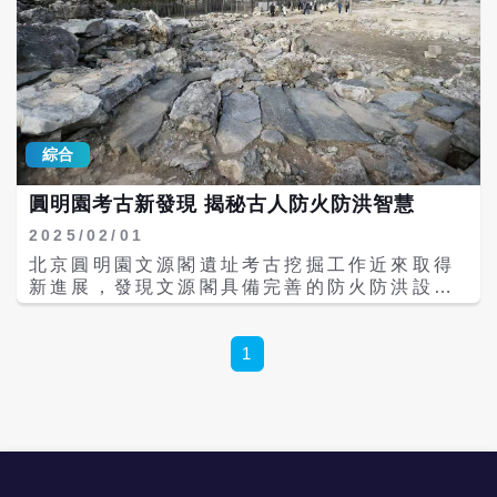
綜合
圓明園考古新發現 揭秘古人防火防洪智慧
2025/02/01
北京圓明園文源閣遺址考古挖掘工作近來取得
新進展，發現文源閣具備完善的防火防洪設
施。該處遺址按程式整治後，計畫對遊客開
放。 圓明園是清代大型皇家園林，號稱「萬園
之園」。1860年，英法聯軍縱火焚燒圓明園，
1
文源閣也遭損毀，僅部分藏書留存於世。 文源
閣遺址位於圓明園東北部，原為四達亭，乾隆
四十年（1775年）改建為文源閣，是一處以皇
家藏書樓為主體的園林景觀，主要用於收藏
《四庫全書》等典籍。 文源閣中「文源」二字
意為禮樂文明之源。《四庫全書》是中國古代